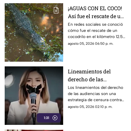
¡AGUAS CON EL COCO!
Así fue el rescate de un
cocodrilo en la Zona
En redes sociales se conoció
cómo fue el rescate de un
Hotelera de Cancún
cocodrilo en el kilómetro 12.5
de la Zona Hotelera de Cancún.
agosto 05, 2026 06:50 p. m.
Lineamientos del
derecho de las
audiencias: una
Los lineamientos del derecho
de las audiencias son una
estrategia de censura
estrategia de censura contra
contra la ciudadanía en
los ciudadanos. Buscan evitar
agosto 05, 2026 02:10 p. m.
México (VIDEO)
que los ciudadanos no se
1:31
enteren de lo que sucede. Así
están todos los gobernadores
morenistas y se reservan a