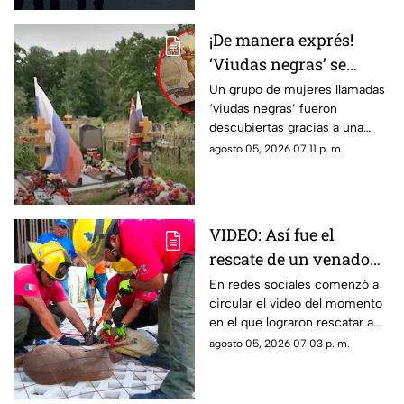
¡De manera exprés!
‘Viudas negras’ se
casan con soldados
Un grupo de mujeres llamadas
‘viudas negras’ fueron
para cobrar
descubiertas gracias a una
indemnizaciones
investigación que reveló que
agosto 05, 2026 07:11 p. m.
se casan con soldados para
cobrar indemnizaciones.
VIDEO: Así fue el
rescate de un venado
cola blanca en
En redes sociales comenzó a
circular el video del momento
Cozumel; quedó
en el que lograron rescatar a
atrapado en una malla
un venado cola blanca en
agosto 05, 2026 07:03 p. m.
ciclónica
Cozumel. El ejemplar estaba
atorado en una malla.