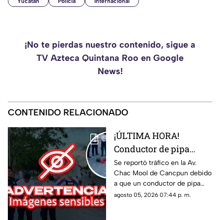
Yucatán
Policía
Internacional
¡No te pierdas nuestro contenido, sigue a
TV Azteca Quintana Roo en Google
News!
CONTENIDO RELACIONADO
¡ÚLTIMA HORA!
Conductor de pipa
atropella a un hombre
Se reportó tráfico en la Av.
Chac Mool de Cancpun debido
en Av. Chac Mool de
a que un conductor de pipa
Cancún; esto se sabe
atropelló a un hombre.
agosto 05, 2026 07:44 p. m.
Autoridades arribaron al lugar.