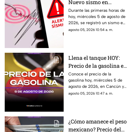
Nuevo sismo en
México HOY: Epicentro
Durante las primeras horas de
hoy, miércoles 5 de agosto de
y magnitud del temblor
2026, se registró un sismo en
de este miércoles 5 de
México. Te decimos en donde
agosto 05, 2026 10:54 a. m.
agosto de 2026
ocurrió y cuál fue su magnitud.
Llena el tanque HOY:
Precio de la gasolina en
Quintana Roo este
Conoce el precio de la
gasolina hoy, miércoles 5 de
miércoles 5 de agosto
agosto de 2026, en Cancún y
de 2026
el resto de Quintana Roo. Este
agosto 05, 2026 10:47 a. m.
es el costo del combustible en
el estado.
¿Cómo amanece el peso
mexicano? Precio del