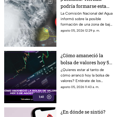
podría formarse esta
semana; ¿cuál es la
La Comisión Nacional del Agua
informó sobre la posible
ubicación del potencial
formación de una zona de baja
ciclón tropical?
presión con potencial
agosto 05, 2026 12:29 p. m.
ciclónico en el Pacífico. Aquí
su ubicación.
¿Cómo amaneció la
bolsa de valores hoy 5
de agosto de 2026?
¿Quieres estar al tanto de
cómo arrancó hoy la bolsa de
valores? Entérate de los
detalles de este 5 de agosto
agosto 05, 2026 11:43 a. m.
de 2026. ¡No te lo pierdas!
1:41
¿En dónde se sintió?