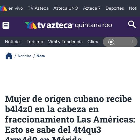
en vivo
TV Azteca
Azteca UNO
Azteca 7
Deportes
Notic
Noticias
Turismo
Viral y Tendencia
Clima
Tráfico
Deporte
En Vivo
Noticias
Nota
Mujer de origen cubano recibe
b4l4z0 en la cabeza en
fraccionamiento Las Américas:
Esto se sabe del 4t4qu3
4rm4d0 en Mérida