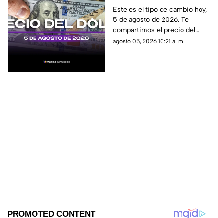
dólar estadounidense
Este es el tipo de cambio hoy,
5 de agosto de 2026. Te
HOY, 5 de agosto de
compartimos el precio del
2026 en Cancún
dólar hoy en Cancún, así como
agosto 05, 2026 10:21 a. m.
el resto de las divisas en
México.