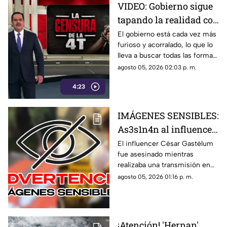
VIDEO: Gobierno sigue
quién contestarán.
tapando la realidad con
mentiras; busca la
El gobierno está cada vez más
furioso y acorralado, lo que lo
forma de callar a sus
lleva a buscar todas las formas
opositores
posibles de callar a sus
agosto 05, 2026 02:03 p. m.
opositores. Tapan la realidad
4:23
con mentiras, esconden
situaciones como los vínculos
del Rocha con el narco, las
IMÁGENES SENSIBLES:
extorsiones o el cobro de piso.
As3s1n4n al influencer
César Gastélum
El influencer César Gastélum
fue asesinado mientras
mientras realizaba una
realizaba una transmisión en
transmisión en vivo;
vivo en sus redes sociales.
agosto 05, 2026 01:16 p. m.
esto se sabe
Esto es lo que se sabe sobre lo
ocurrido.
¡Atención! 'Hernan'