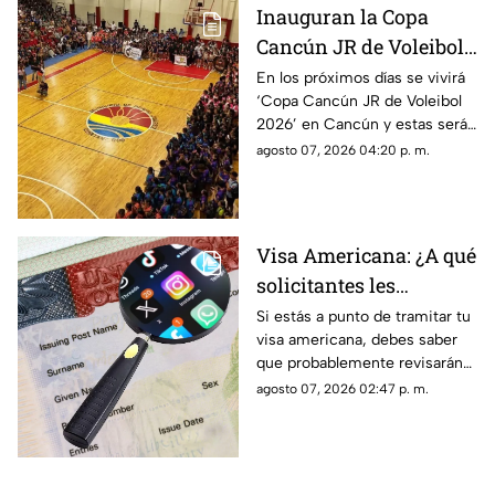
Inauguran la Copa
Cancún JR de Voleibol
2026 en Cancún; aquí
En los próximos días se vivirá
‘Copa Cancún JR de Voleibol
las fechas, categorías y
2026’ en Cancún y estas serán
premios
las fechas, las categorías y los
agosto 07, 2026 04:20 p. m.
premios que disputarán los
equipos.
Visa Americana: ¿A qué
solicitantes les
revisarán las redes
Si estás a punto de tramitar tu
visa americana, debes saber
sociales para su
que probablemente revisarán
proceso?
tus redes sociales, así que te
agosto 07, 2026 02:47 p. m.
compartimos la lista de los que
pasarían por este filtro.