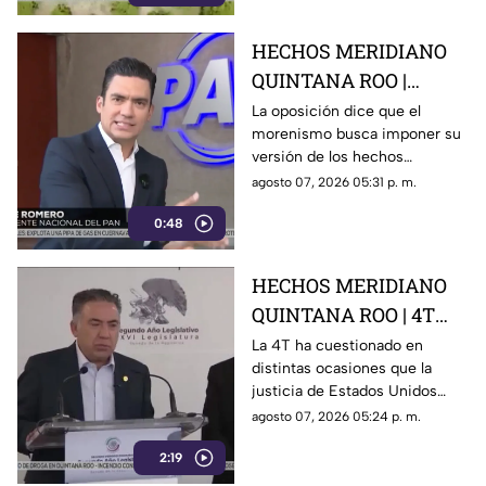
aguacate
HECHOS MERIDIANO
QUINTANA ROO |
Oposición señala que el
La oposición dice que el
morenismo busca imponer su
morenismo quiere
versión de los hechos
imponer su versión de
mediante la censura, callar los
agosto 07, 2026 05:31 p. m.
los hechos usando la
señalamientos contra
censura
0:48
presuntos narcopolíticos de la
4T y presentar a la oposición
como la villana.
HECHOS MERIDIANO
QUINTANA ROO | 4T
sigue cuestionando los
La 4T ha cuestionado en
distintas ocasiones que la
señalamientos de
justicia de Estados Unidos
E.E.U.U contra
proceda contra presuntos
agosto 07, 2026 05:24 p. m.
narc0polít1c0s como
narcopolíticos con base en
Rocha Moya
2:19
testimonios de testigos
protegidos, un mecanismo