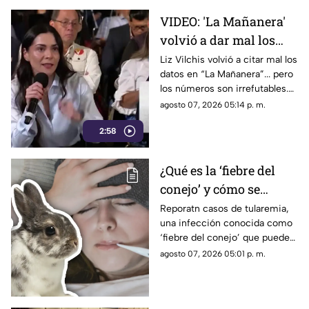
que mantiene bajo la mira a
VIDEO: 'La Mañanera'
Rocha Moya, Enrique Inzunza y
volvió a dar mal los
otros funcionarios morenistas.
datos: TV Azteca es el
Liz Vilchis volvió a citar mal los
datos en “La Mañanera”... pero
medio tradicional con
los números son irrefutables.
mayor alcance y
El estudio internacional de
agosto 07, 2026 05:14 p. m.
credibilidad de México
Reuters lo confirma: TV Azteca
2:58
es el medio tradicional con
mayor alcance y credibilidad
de México. Contra la
¿Qué es la ‘fiebre del
evidencia, nadie puede.
conejo’ y cómo se
contagia? Reportan
Reporatn casos de tularemia,
una infección conocida como
casos de tularemia y
‘fiebre del conejo’ que puede
genera alerta en la
resultar muy grave. Te
agosto 07, 2026 05:01 p. m.
población
explicamos qué es y cómo se
contagia.