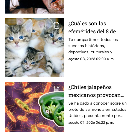
completo de hoy, sábado 8 de
agosto.
¿Cuáles son las
efemérides del 8 de
agosto? Esto se celebra
Te compartimos todos los
sucesos históricos,
un día como hoy en
deportivos, culturales y
México y el mundo
divertidos que marcaron las
agosto 08, 2026 09:00 a. m.
efemérides del 8 de agosto; se
celebra el Día Mundial de los
Gatos.
¿Chiles jalapeños
mexicanos provocan
brote de salmonela en
Se ha dado a conocer sobre un
brote de salmonela en Estados
Estados Unidos? Esto
Unidos, presuntamente por
debes saber
chiles jalapeños mexicanos,
agosto 07, 2026 06:22 p. m.
autoridades ya realizan