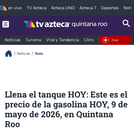
en vivo
TV Azteca
Azteca UNO
Azteca 7
Deportes
Notic
Noticias
Turismo
Viral y Tendencia
Clima
Tráfico
Deporte
En Vivo
Noticias
Nota
Llena el tanque HOY: Este es el
precio de la gasolina HOY, 9 de
mayo de 2026, en Quintana
Roo