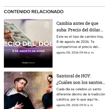
CONTENIDO RELACIONADO
Cambia antes de que
suba: Precio del dólar
estadounidense HOY,
Este es el tipo de cambio hoy,
8 de agosto de 2026. Te
sábado 8 de agosto de
compartimos el precio del
2026, en Cancún
dólar hoy en Cancún, así como
agosto 08, 2026 09:46 a. m.
el resto de las divisas en
México.
Santoral de HOY:
¿Cuáles son los santos
que se celebran este
Cada día se celebra un santo
diferente dentro de la tradición
sábado 8 de agosto de
católica, por lo que aquí te
2026?
compartimos el santoral
agosto 08, 2026 09:10 a. m.