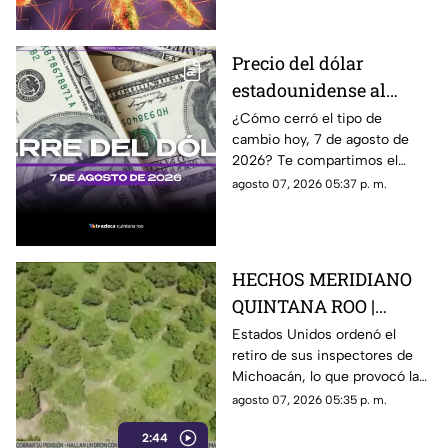
investigación.
Precio del dólar
estadounidense al
CIERRE de HOY, viernes
¿Cómo cerró el tipo de
cambio hoy, 7 de agosto de
7 de agosto de 2026, en
2026? Te compartimos el
Cancún
precio del dólar al cierre de
agosto 07, 2026 05:37 p. m.
hoy en Cancún, así como el
resto de las divisas.
HECHOS MERIDIANO
QUINTANA ROO |
E.E.U.U retira a sus
Estados Unidos ordenó el
retiro de sus inspectores de
inspectores en
Michoacán, lo que provocó la
Michoacán y provocá
suspensión de las
agosto 07, 2026 05:35 p. m.
la suspensión de
exportaciones de aguacate y
exportaciones de
2:44
pérdidas millonarias.