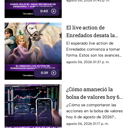
agosto 06, 2026 01:43 p. m.
zonas inundadas. Esto fue lo
0:40
que paso:
El live action de
Enredados desata la
emoción entre los
El esperado live action de
Enredados comienza a tomar
seguidores: los
forma. Estos son los avances
primeros avances son
que ya generan conversación.
agosto 06, 2026 01:37 p. m.
estos
0:39
¿Cómo amaneció la
bolsa de valores hoy 6
de agosto de 2026?
¿Cómo se comportaron las
acciones en la bolsa de valores
hoy 6 de agosto de 2026?
Encuentra todos los detalles
agosto 06, 2026 01:17 p. m.