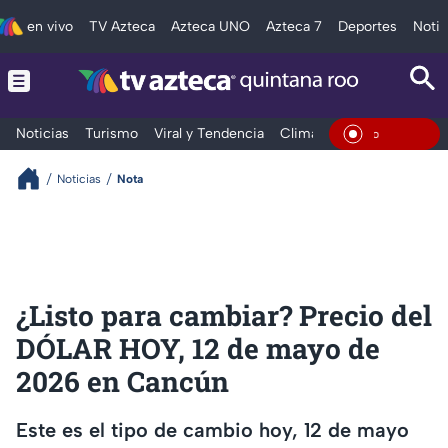
en vivo
TV Azteca
Azteca UNO
Azteca 7
Deportes
Notic
Noticias
Turismo
Viral y Tendencia
Clima
Tráfico
Deporte
En Vivo
Noticias
Nota
¿Listo para cambiar? Precio del
DÓLAR HOY, 12 de mayo de
2026 en Cancún
Este es el tipo de cambio hoy, 12 de mayo