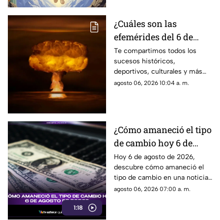
¿Cuáles son las
efemérides del 6 de
agosto? Conoce lo que
Te compartimos todos los
sucesos históricos,
se celebra un día como
deportivos, culturales y más
hoy en México y el
que marcaron las efemérides
agosto 06, 2026 10:04 a. m.
mundo
del 6 de agosto. Se lanzó la
primera bomba atómica sobre
Hiroshima.
¿Cómo amaneció el tipo
de cambio hoy 6 de
agosto de 2026?
Hoy 6 de agosto de 2026,
descubre cómo amaneció el
tipo de cambio en una noticia
que impactará tus finanzas.
agosto 06, 2026 07:00 a. m.
¡No te la pierdas!
1:18