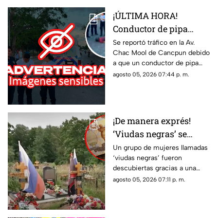
¡ÚLTIMA HORA!
Conductor de pipa
atropella a un hombre
Se reportó tráfico en la Av.
Chac Mool de Cancpun debido
en Av. Chac Mool de
a que un conductor de pipa
Cancún; esto se sabe
atropelló a un hombre.
agosto 05, 2026 07:44 p. m.
Autoridades arribaron al lugar.
¡De manera exprés!
‘Viudas negras’ se
casan con soldados
Un grupo de mujeres llamadas
‘viudas negras’ fueron
para cobrar
descubiertas gracias a una
indemnizaciones
investigación que reveló que
agosto 05, 2026 07:11 p. m.
se casan con soldados para
cobrar indemnizaciones.