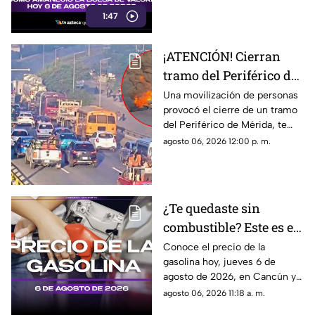
sobre la apertura del mercado.
1:47
¡ATENCIÓN! Cierran
tramo del Periférico de
Mérida; esta la razón y
Una movilización de personas
provocó el cierre de un tramo
las vías alternas
del Periférico de Mérida, te
contamos la razón y cuáles son
agosto 06, 2026 12:00 p. m.
las vías alternas.
¿Te quedaste sin
combustible? Este es el
precio de la gasolina en
Conoce el precio de la
gasolina hoy, jueves 6 de
Quintana Roo HOY,
agosto de 2026, en Cancún y
jueves 6 de agosto de
el resto de Quintana Roo. Este
agosto 06, 2026 11:18 a. m.
2026
es el costo del combustible en