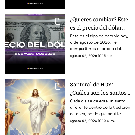
el estado.
¿Quieres cambiar? Este
es el precio del dólar
estadounidense HOY, 6
Este es el tipo de cambio hoy,
6 de agosto de 2026. Te
de agosto de 2026 en
compartimos el precio del
Cancún
dólar hoy en Cancún, así como
agosto 06, 2026 10:15 a. m.
el resto de las divisas en
México.
Santoral de HOY:
¿Cuáles son los santos
que se celebran este
Cada día se celebra un santo
diferente dentro de la tradición
jueves 6 de agosto de
católica, por lo que aquí te
2026?
compartimos el santoral
agosto 06, 2026 10:10 a. m.
completo de hoy, jueves 6 de
agosto.