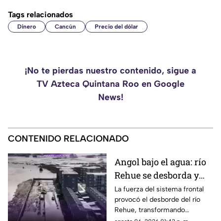
Tags relacionados
Dinero
Cancún
Precio del dólar
¡No te pierdas nuestro contenido, sigue a
TV Azteca Quintana Roo en Google
News!
CONTENIDO RELACIONADO
Angol bajo el agua: río
Rehue se desborda y
anega viviendas
La fuerza del sistema frontal
provocó el desborde del río
Rehue, transformando
distintos sectores de Angol en