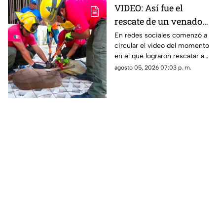
VIDEO: Así fue el
rescate de un venado
cola blanca en
En redes sociales comenzó a
circular el video del momento
Cozumel; quedó
en el que lograron rescatar a
atrapado en una malla
un venado cola blanca en
agosto 05, 2026 07:03 p. m.
ciclónica
Cozumel. El ejemplar estaba
atorado en una malla.