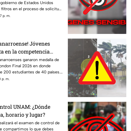
el gobierno de Estados Unidos
iltros en el proceso de solicitud
ana y uno de ellos es que
7 p. m.
s sociales de algunas personas
V Azteca Quintana Roo te
talles.
tanarroense! Jóvenes
a en la competencia
 Final 2026
anarroenses ganaron medalla de
London Final 2026 en donde
e 200 estudiantes de 40 países.
talles.
 p. m.
ntrol UNAM: ¿Dónde
ía, horario y lugar?
ealizará el examen de control de
 te compartimos lo que debes