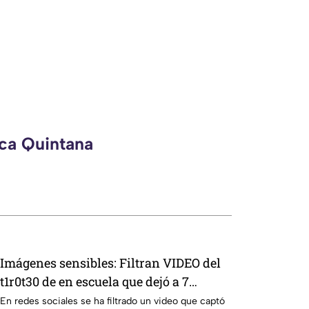
eca Quintana
Imágenes sensibles: Filtran VIDEO del
t1r0t30 de en escuela que dejó a 7
mu3rt0s y más de 30 h3r1d0s; así
En redes sociales se ha filtrado un video que captó