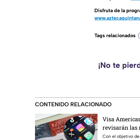
Disfruta de la pro
www.aztecaquintan
Tags relacionados
¡No te pier
CONTENIDO RELACIONADO
Visa Americana
revisarán las 
proceso?
Con el objetivo de