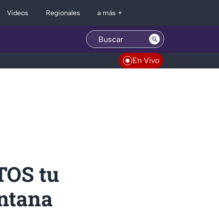
Regionales
Videos
a más +
En Vivo
TOS tu
intana