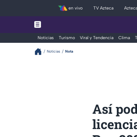
en vivo
TV Azteca
Aztec
Noticias
Turismo
Viral y Tendencia
Clima
T
Noticias
Nota
Así po
licenci