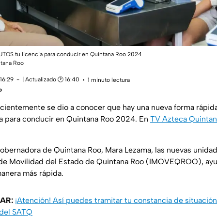
NUTOS tu licencia para conducir en Quintana Roo 2024
ntana Roo
16:29
| Actualizado 🕑 16:40
1 minuto lectura
o
ecientemente se dio a conocer que hay una nueva forma rápida 
cia para conducir en Quintana Roo 2024. En
TV Azteca Quintan
gobernadora de Quintana Roo, Mara Lezama, las nuevas unida
o de Movilidad del Estado de Quintana Roo (IMOVEQROO), ayud
manera más rápida.
SAR:
¡Atención! Así puedes tramitar tu constancia de situación
s del SATQ