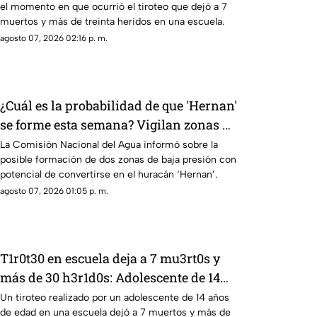
el momento en que ocurrió el tiroteo que dejó a 7
ocurrió la m4s4cr3
muertos y más de treinta heridos en una escuela.
agosto 07, 2026 02:16 p. m.
¿Cuál es la probabilidad de que 'Hernan'
se forme esta semana? Vigilan zonas de
baja presión con potencial de
La Comisión Nacional del Agua informó sobre la
posible formación de dos zonas de baja presión con
desarrollo ciclónico
potencial de convertirse en el huracán ‘Hernan’.
agosto 07, 2026 01:05 p. m.
T1r0t30 en escuela deja a 7 mu3rt0s y
más de 30 h3r1d0s: Adolescente de 14
años realiza m4s4cr3 en plantel escolar
Un tiroteo realizado por un adolescente de 14 años
de edad en una escuela dejó a 7 muertos y más de