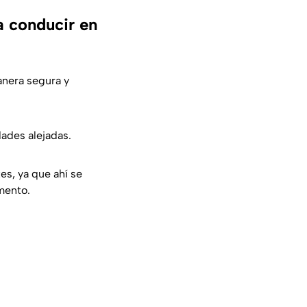
a conducir en
anera segura y
dades alejadas.
es, ya que ahí se
umento.