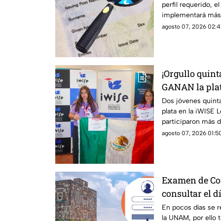
perfil requerido, 
implementará más f
de una visa americ
agosto 07, 2026 02:4
revisarán las rede
solicitantes. En T
compartimos los de
¡Orgullo quin
GANAN la plat
iWISE London
Dos jóvenes quint
plata en la iWISE 
participaron más d
Te contamos los de
agosto 07, 2026 01:50
Examen de Co
consultar el d
En pocos días se r
la UNAM, por ello