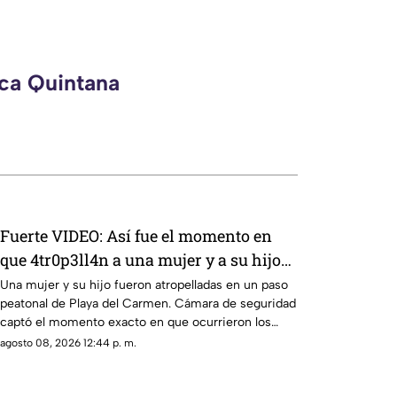
eca Quintana
Fuerte VIDEO: Así fue el momento en
que 4tr0p3ll4n a una mujer y a su hijo
en un paso peatonal de Playa del
Una mujer y su hijo fueron atropelladas en un paso
peatonal de Playa del Carmen. Cámara de seguridad
Carmen
captó el momento exacto en que ocurrieron los
hechos.
agosto 08, 2026 12:44 p. m.