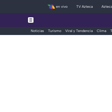
en vivo
TV Azteca
Aztec
Noticias
Turismo
Viral y Tendencia
Clima
T