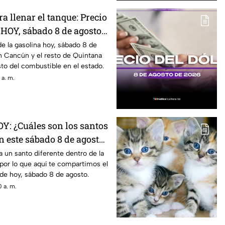
 llenar el tanque: Precio
 HOY, sábado 8 de agosto
uintana Roo
e la gasolina hoy, sábado 8 de
n Cancún y el resto de Quintana
sto del combustible en el estado.
 a. m.
OY: ¿Cuáles son los santos
n este sábado 8 de agosto
a un santo diferente dentro de la
, por lo que aquí te compartimos el
de hoy, sábado 8 de agosto.
 a. m.