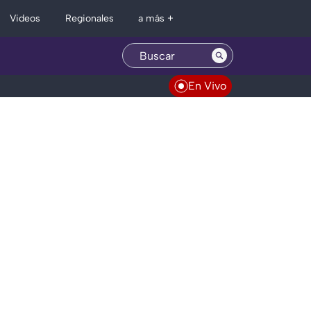
Regionales
Videos
a más +
En Vivo