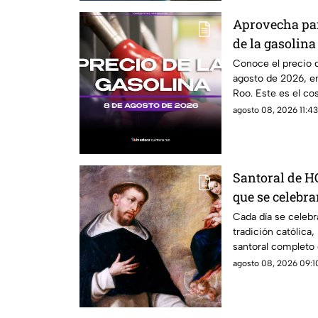
Aprovecha para
de la gasolina
de 2026, en Q
Conoce el precio d
agosto de 2026, e
Roo. Este es el co
agosto 08, 2026 11:43
Santoral de H
que se celebra
de 2026?
Cada día se celebr
tradición católica
santoral completo 
agosto 08, 2026 09:10