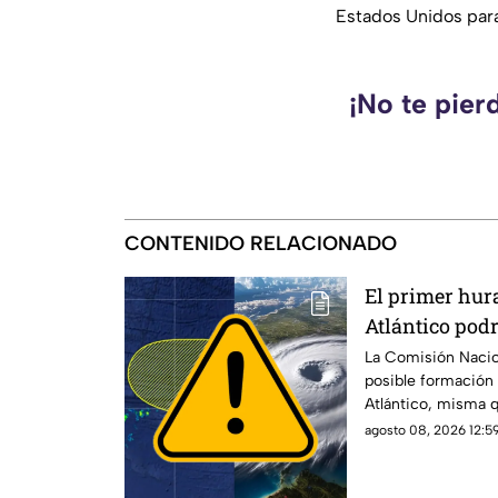
Estados Unidos para
¡No te pier
CONTENIDO RELACIONADO
El primer hura
Atlántico podr
¿Cuál es la pr
La Comisión Nacio
posible formación 
ciclónico?
Atlántico, misma q
agosto 08, 2026 12:59