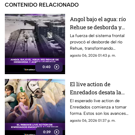
CONTENIDO RELACIONADO
Angol bajo el agua: río
Rehue se desborda y
anega viviendas
La fuerza del sistema frontal
provocó el desborde del río
Rehue, transformando
distintos sectores de Angol en
agosto 06, 2026 01:43 p. m.
zonas inundadas. Esto fue lo
0:40
que paso:
El live action de
Enredados desata la
emoción entre los
El esperado live action de
Enredados comienza a tomar
seguidores: los
forma. Estos son los avances
primeros avances son
que ya generan conversación.
agosto 06, 2026 01:37 p. m.
estos
0:39