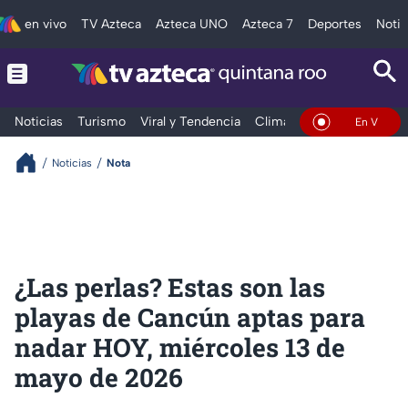
en vivo
TV Azteca
Azteca UNO
Azteca 7
Deportes
Notic
Noticias
Turismo
Viral y Tendencia
Clima
Tráfico
Deporte
En Vivo
Noticias
Nota
¿Las perlas? Estas son las
playas de Cancún aptas para
nadar HOY, miércoles 13 de
mayo de 2026