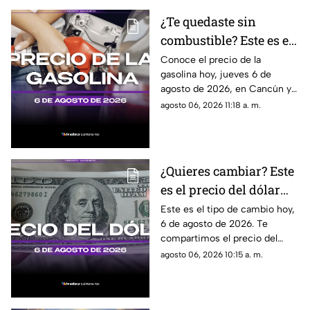
¿Te quedaste sin
combustible? Este es el
precio de la gasolina en
Conoce el precio de la
gasolina hoy, jueves 6 de
Quintana Roo HOY,
agosto de 2026, en Cancún y
jueves 6 de agosto de
el resto de Quintana Roo. Este
agosto 06, 2026 11:18 a. m.
2026
es el costo del combustible en
el estado.
¿Quieres cambiar? Este
es el precio del dólar
estadounidense HOY, 6
Este es el tipo de cambio hoy,
6 de agosto de 2026. Te
de agosto de 2026 en
compartimos el precio del
Cancún
dólar hoy en Cancún, así como
agosto 06, 2026 10:15 a. m.
el resto de las divisas en
México.