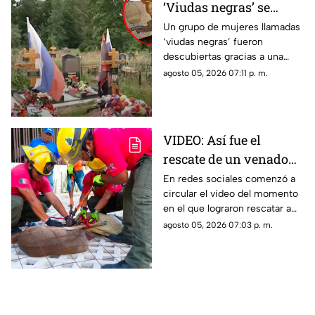
‘Viudas negras’ se
casan con soldados
Un grupo de mujeres llamadas
‘viudas negras’ fueron
para cobrar
descubiertas gracias a una
indemnizaciones
investigación que reveló que
agosto 05, 2026 07:11 p. m.
se casan con soldados para
cobrar indemnizaciones.
VIDEO: Así fue el
rescate de un venado
cola blanca en
En redes sociales comenzó a
circular el video del momento
Cozumel; quedó
en el que lograron rescatar a
atrapado en una malla
un venado cola blanca en
agosto 05, 2026 07:03 p. m.
ciclónica
Cozumel. El ejemplar estaba
atorado en una malla.