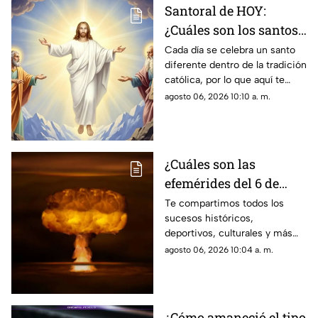
Santoral de HOY:
¿Cuáles son los santos
que se celebran este
Cada día se celebra un santo
diferente dentro de la tradición
jueves 6 de agosto de
católica, por lo que aquí te
2026?
compartimos el santoral
agosto 06, 2026 10:10 a. m.
completo de hoy, jueves 6 de
agosto.
¿Cuáles son las
efemérides del 6 de
agosto? Conoce lo que
Te compartimos todos los
sucesos históricos,
se celebra un día como
deportivos, culturales y más
hoy en México y el
que marcaron las efemérides
agosto 06, 2026 10:04 a. m.
mundo
del 6 de agosto. Se lanzó la
primera bomba atómica sobre
Hiroshima.
¿Cómo amaneció el tipo