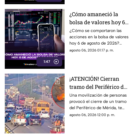
¿Cómo amaneció la
bolsa de valores hoy 6
de agosto de 2026?
¿Cómo se comportaron las
acciones en la bolsa de valores
hoy 6 de agosto de 2026?
Encuentra todos los detalles
agosto 06, 2026 01:17 p. m.
sobre la apertura del mercado.
1:47
¡ATENCIÓN! Cierran
tramo del Periférico de
Mérida; esta la razón y
Una movilización de personas
provocó el cierre de un tramo
las vías alternas
del Periférico de Mérida, te
contamos la razón y cuáles son
agosto 06, 2026 12:00 p. m.
las vías alternas.