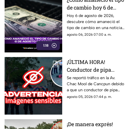
de cambio hoy 6 de
agosto de 2026?
Hoy 6 de agosto de 2026,
descubre cómo amaneció el
tipo de cambio en una noticia
que impactará tus finanzas.
agosto 06, 2026 07:00 a. m.
¡No te la pierdas!
1:18
¡ÚLTIMA HORA!
Conductor de pipa
atropella a un hombre
Se reportó tráfico en la Av.
Chac Mool de Cancpun debido
en Av. Chac Mool de
a que un conductor de pipa
Cancún; esto se sabe
atropelló a un hombre.
agosto 05, 2026 07:44 p. m.
Autoridades arribaron al lugar.
¡De manera exprés!