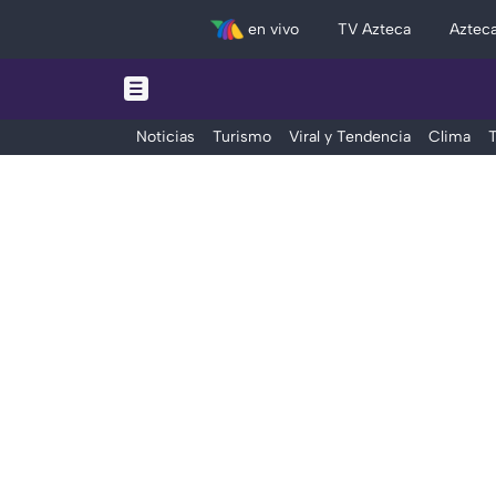
en vivo
TV Azteca
Aztec
Noticias
Turismo
Viral y Tendencia
Clima
T