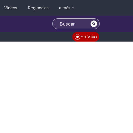
Regionales
Videos
a más +
En Vivo