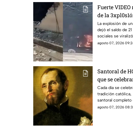
Fuerte VIDEO 
de la 3xpl0s1ó
dejó a 21 pers
La explosión de u
dejó el saldo de 2
sabe sobre lo
sociales se virali
ocurrió.
agosto 07, 2026 09:2
Santoral de H
que se celebra
de 2026?
Cada día se celebr
tradición católica
santoral completo 
agosto 07, 2026 08:3