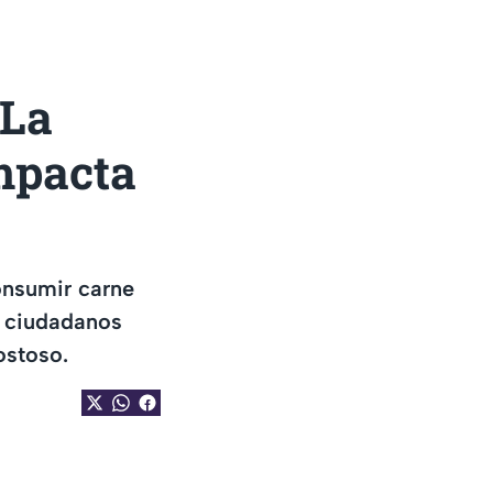
 La
impacta
onsumir carne
s ciudadanos
ostoso.