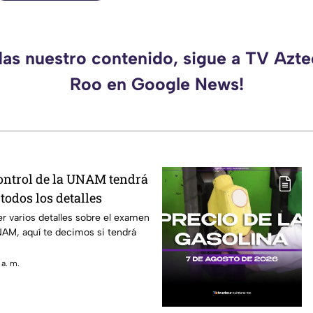
das nuestro contenido, sigue a TV Azt
Roo en Google News!
ntrol de la UNAM tendrá
todos los detalles
r varios detalles sobre el examen
NAM, aquí te decimos si tendrá
 a. m.