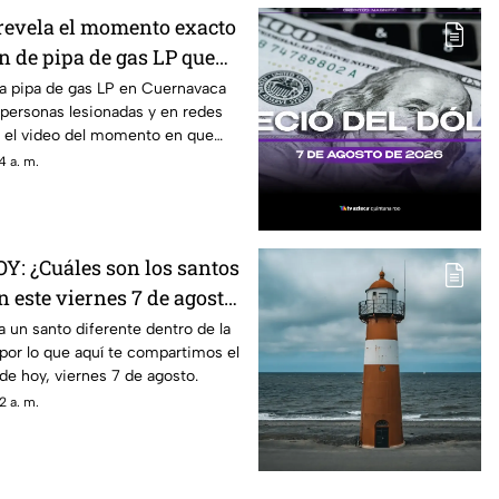
revela el momento exacto
n de pipa de gas LP que
onas l3s10n4d4s: Esto se
na pipa de gas LP en Cuernavaca
1 personas lesionadas y en redes
 ocurrido en Cuernavaca
zó el video del momento en que
4 a. m.
OY: ¿Cuáles son los santos
n este viernes 7 de agosto
a un santo diferente dentro de la
, por lo que aquí te compartimos el
de hoy, viernes 7 de agosto.
2 a. m.