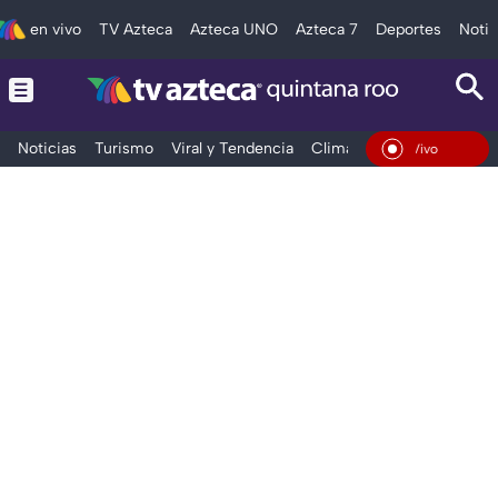
en vivo
TV Azteca
Azteca UNO
Azteca 7
Deportes
Notic
Noticias
Turismo
Viral y Tendencia
Clima
Tráfico
Deporte
En Vivo