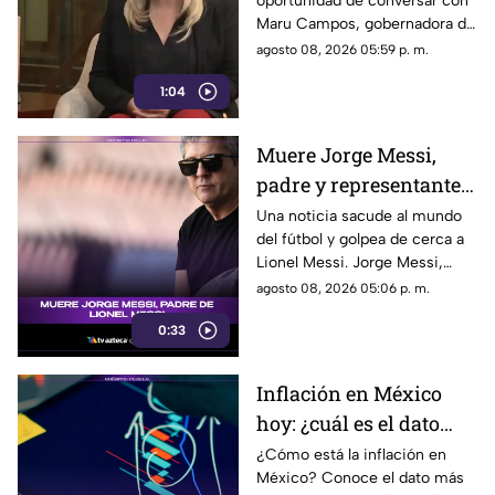
oportunidad de conversar con
que son un riesgo para
Maru Campos, gobernadora de
la libertad de expresión
Chihuahua, quien habló sobre
agosto 08, 2026 05:59 p. m.
los nuevos lineamientos que,
1:04
de acuerdo con su postura,
podrían representar un riesgo
para la libertad de expresión y
Muere Jorge Messi,
convertirse en una forma de
padre y representante
censura impulsada desde el
Gobierno Federal.
de Lionel Messi
Una noticia sacude al mundo
del fútbol y golpea de cerca a
Lionel Messi. Jorge Messi,
padre y representante del astro
agosto 08, 2026 05:06 p. m.
argentino, ha fallecido. Conoce
0:33
los detalles tras la noticia.
Inflación en México
hoy: ¿cuál es el dato
actual?
¿Cómo está la inflación en
México? Conoce el dato más