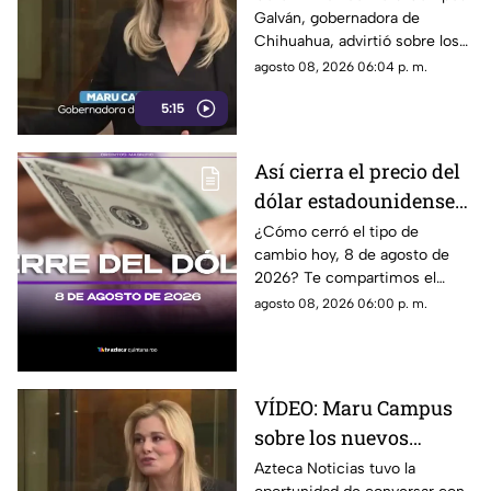
Galván, gobernadora de
lineamientos
Chihuahua, advirtió sobre los
propuestos por el
riesgos que podrían
agosto 08, 2026 06:04 p. m.
Gobierno
representar los nuevos
5:15
lineamientos para los derechos
de las audiencias y la libertad
de expresión. Señaló que estas
Así cierra el precio del
disposiciones podrían
dólar estadounidense
utilizarse para sancionar a
medios y periodistas críticos,
HOY, sábado 8 de
¿Cómo cerró el tipo de
además de abrir la puerta a
cambio hoy, 8 de agosto de
agosto de 2026, en
que el poder determine qué
2026? Te compartimos el
Cancún
contenidos son información,
precio del dólar al cierre de
agosto 08, 2026 06:00 p. m.
opinión o motivo de sanción.
hoy en Cancún, así como el
resto de las divisas.
VÍDEO: Maru Campus
sobre los nuevos
lineamientos y señala
Azteca Noticias tuvo la