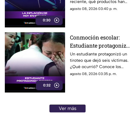
reciente, qué productos han
subido de precio y cómo
agosto 08, 2026 03:40 p. m.
podría impactar a tu bolsillo.
0:30
Conmoción escolar:
Estudiante protagoniza
t1r0t30 con seis
Un estudiante protagonizó un
tiroteo que dejó seis víctimas.
víctimas
¿Qué ocurrió? Conoce los
detalles de esta tragedia.
agosto 08, 2026 03:35 p. m.
0:32
Ver más