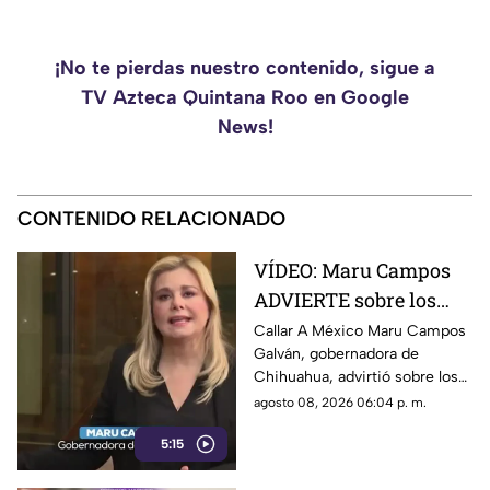
¡No te pierdas nuestro contenido, sigue a
TV Azteca Quintana Roo en Google
News!
CONTENIDO RELACIONADO
VÍDEO: Maru Campos
ADVIERTE sobre los
RIESGOS de los nuevos
Callar A México Maru Campos
Galván, gobernadora de
lineamientos
Chihuahua, advirtió sobre los
propuestos por el
riesgos que podrían
agosto 08, 2026 06:04 p. m.
Gobierno
representar los nuevos
5:15
lineamientos para los derechos
de las audiencias y la libertad