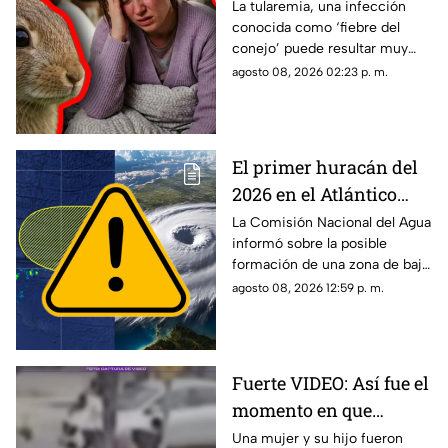
la ‘fiebre del conejo’ y lo
La tularemia, una infección
conocida como ‘fiebre del
que debes saber sobre
conejo’ puede resultar muy
el contagio de
grave y aquí te compartimos
agosto 08, 2026 02:23 p. m.
tularemia
los primeros síntomas que
debes conocer.
El primer huracán del
2026 en el Atlántico
podría formarse en 7
La Comisión Nacional del Agua
informó sobre la posible
días: ¿Cuál es la
formación de una zona de baja
probabilidad de
presión en el Atlántico, misma
agosto 08, 2026 12:59 p. m.
desarrollo ciclónico?
que podría evolucionar en
huracán.
Fuerte VIDEO: Así fue el
momento en que
4tr0p3ll4n a una mujer
Una mujer y su hijo fueron