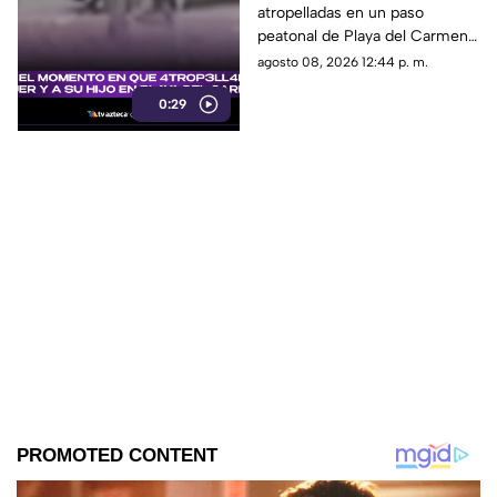
atropelladas en un paso
y a su hijo en un paso
peatonal de Playa del Carmen.
peatonal de Playa del
Cámara de seguridad captó el
agosto 08, 2026 12:44 p. m.
Carmen
momento exacto en que
0:29
ocurrieron los hechos.