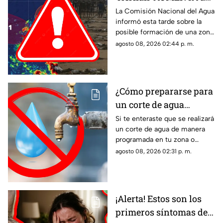
70% su probabilidad de
La Comisión Nacional del Agua
informó esta tarde sobre la
desarrollo y esta es la
posible formación de una zona
ubicación exacta del
de baja presión con potencial
agosto 08, 2026 02:44 p. m.
potencial ciclón
ciclónico en el Pacífico. Aquí
tropical
los detalles.
¿Cómo prepararse para
un corte de agua
programado? Esto
Si te enteraste que se realizará
un corte de agua de manera
puedes hacer ante la
programada en tu zona o
suspensión del servicio
simplemente de quedaste sin
agosto 08, 2026 02:31 p. m.
servicio, estos consejos te
pueden servir.
¡Alerta! Estos son los
primeros síntomas de