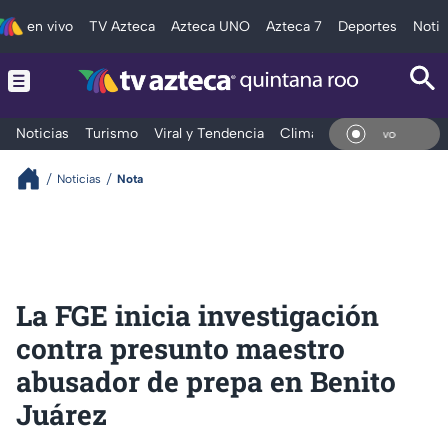
en vivo
TV Azteca
Azteca UNO
Azteca 7
Deportes
Notic
Noticias
Turismo
Viral y Tendencia
Clima
Tráfico
Deporte
En V
Noticias
Nota
La FGE inicia investigación
contra presunto maestro
abusador de prepa en Benito
Juárez