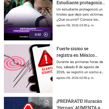
Estudiante protagoniza
t1r0t30 con seis
Un estudiante protagonizó un
tiroteo que dejó seis víctimas.
víctimas
¿Qué ocurrió? Conoce los
detalles de esta tragedia.
agosto 08, 2026 03:35 p. m.
0:32
Fuerte sismo se
registra en México
HOY, sábado 8 de
Durante las primeras horas de
hoy, sábado 8 de agosto de
agosto de 2026: ¿Dónde
2026, se registró un sismo en
fue el epicentro del
México. Te decimos en donde
agosto 08, 2026 02:55 p. m.
temblor de este día?
ocurrió y cuál fue su magnitud.
¡PREPÁRATE! Huracán
'Hernan' AUMENTA a