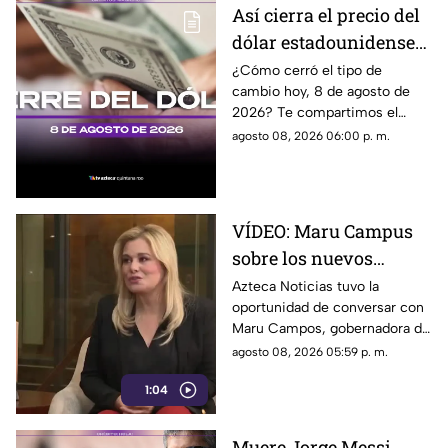
de expresión. Señaló que estas
Así cierra el precio del
disposiciones podrían
dólar estadounidense
utilizarse para sancionar a
medios y periodistas críticos,
HOY, sábado 8 de
¿Cómo cerró el tipo de
además de abrir la puerta a
cambio hoy, 8 de agosto de
agosto de 2026, en
que el poder determine qué
2026? Te compartimos el
Cancún
contenidos son información,
precio del dólar al cierre de
agosto 08, 2026 06:00 p. m.
opinión o motivo de sanción.
hoy en Cancún, así como el
resto de las divisas.
VÍDEO: Maru Campus
sobre los nuevos
lineamientos y señala
Azteca Noticias tuvo la
oportunidad de conversar con
que son un riesgo para
Maru Campos, gobernadora de
la libertad de expresión
Chihuahua, quien habló sobre
agosto 08, 2026 05:59 p. m.
los nuevos lineamientos que,
1:04
de acuerdo con su postura,
podrían representar un riesgo
para la libertad de expresión y
Muere Jorge Messi,