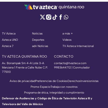
TV Azteca
Noticias
a más +
Azteca UNO
Deportes
Videos
Azteca 7
adn Noticias
TV Azteca Internacional
TV AZTECA QUINTANA ROO
CONTACTO
Av. Bonampak Sm 4-A Lote 3-A
contacto@tvazteca.com
Manzana 1 Frente a Calle Nube C.P.
9983644712 | Conmutador
77500
Aviso de privacidad
Preferencias de Cookies
Derechos
Inversionistas
Promo Espacio
Trabaja con nosotros
Programa de ética, integridad y cumplimiento
Defensor de Audiencias y Código de Ética de Televisión Azteca III y
Televisora del Valle de México