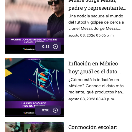
convertirse en una forma de
padre y representante
censura impulsada desde el
Gobierno Federal.
de Lionel Messi
Una noticia sacude al mundo
del fútbol y golpea de cerca a
Lionel Messi. Jorge Messi,
padre y representante del astro
agosto 08, 2026 05:06 p. m.
argentino, ha fallecido. Conoce
0:33
los detalles tras la noticia.
Inflación en México
hoy: ¿cuál es el dato
actual?
¿Cómo está la inflación en
México? Conoce el dato más
reciente, qué productos han
subido de precio y cómo
agosto 08, 2026 03:40 p. m.
podría impactar a tu bolsillo.
0:30
Conmoción escolar: