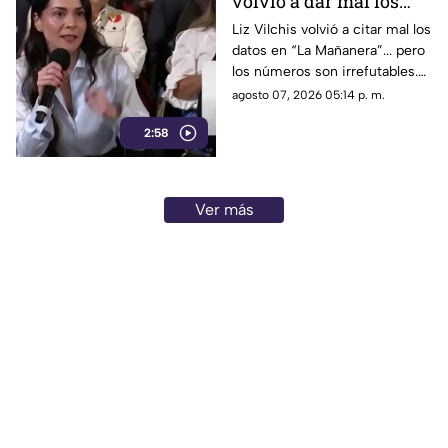
volvió a dar mal los
otros funcionarios morenistas.
datos: TV Azteca es el
Liz Vilchis volvió a citar mal los
datos en “La Mañanera”... pero
medio tradicional con
los números son irrefutables.
mayor alcance y
El estudio internacional de
agosto 07, 2026 05:14 p. m.
credibilidad de México
Reuters lo confirma: TV Azteca
2:58
es el medio tradicional con
mayor alcance y credibilidad
de México. Contra la
evidencia, nadie puede.
Ver más