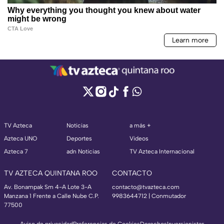
TV Azteca
Noticias
a más +
Azteca UNO
Deportes
Videos
Azteca 7
adn Noticias
TV Azteca Internacional
TV AZTECA QUINTANA ROO
CONTACTO
Av. Bonampak Sm 4-A Lote 3-A
contacto@tvazteca.com
Manzana 1 Frente a Calle Nube C.P.
9983644712 | Conmutador
77500
Aviso de privacidad
Preferencias de Cookies
Derechos
Inversionistas