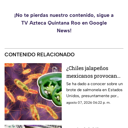
¡No te pierdas nuestro contenido, sigue a
TV Azteca Quintana Roo en Google
News!
CONTENIDO RELACIONADO
¿Chiles jalapeños
mexicanos provocan
brote de salmonela en
Se ha dado a conocer sobre un
brote de salmonela en Estados
Estados Unidos? Esto
Unidos, presuntamente por
debes saber
chiles jalapeños mexicanos,
agosto 07, 2026 06:22 p. m.
autoridades ya realizan
investigación.