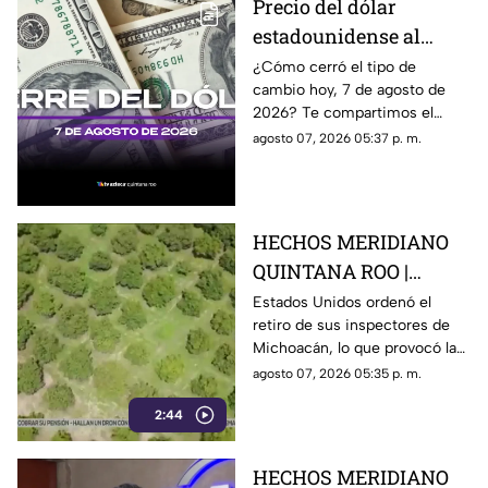
Precio del dólar
estadounidense al
CIERRE de HOY, viernes
¿Cómo cerró el tipo de
cambio hoy, 7 de agosto de
7 de agosto de 2026, en
2026? Te compartimos el
Cancún
precio del dólar al cierre de
agosto 07, 2026 05:37 p. m.
hoy en Cancún, así como el
resto de las divisas.
HECHOS MERIDIANO
QUINTANA ROO |
E.E.U.U retira a sus
Estados Unidos ordenó el
retiro de sus inspectores de
inspectores en
Michoacán, lo que provocó la
Michoacán y provocá
suspensión de las
agosto 07, 2026 05:35 p. m.
la suspensión de
exportaciones de aguacate y
exportaciones de
2:44
pérdidas millonarias.
aguacate
HECHOS MERIDIANO