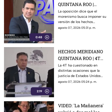
QUINTANA ROO |
Oposición señala que el
La oposición dice que el
morenismo busca imponer su
morenismo quiere
versión de los hechos
imponer su versión de
mediante la censura, callar los
agosto 07, 2026 05:31 p. m.
los hechos usando la
señalamientos contra
censura
0:48
presuntos narcopolíticos de la
4T y presentar a la oposición
como la villana.
HECHOS MERIDIANO
QUINTANA ROO | 4T
sigue cuestionando los
La 4T ha cuestionado en
distintas ocasiones que la
señalamientos de
justicia de Estados Unidos
E.E.U.U contra
proceda contra presuntos
agosto 07, 2026 05:24 p. m.
narc0polít1c0s como
narcopolíticos con base en
Rocha Moya
2:19
testimonios de testigos
protegidos, un mecanismo
que mantiene bajo la mira a
VIDEO: 'La Mañanera'
Rocha Moya, Enrique Inzunza y