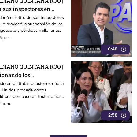
DIANO QUINTANA ROO |
 a sus inspectores en
rovocá la suspensión de
enó el retiro de sus inspectores
ue provocó la suspensión de las
 de aguacate
guacate y pérdidas millonarias.
5 p. m.
0:48
DIANO QUINTANA ROO |
tionando los
 de E.E.U.U contra
do en distintas ocasiones que la
s Unidos proceda contra
0s como Rocha Moya
líticos con base en testimonios
gidos, un mecanismo que
4 p. m.
mira a Rocha Moya, Enrique
2:58
ncionarios morenistas.