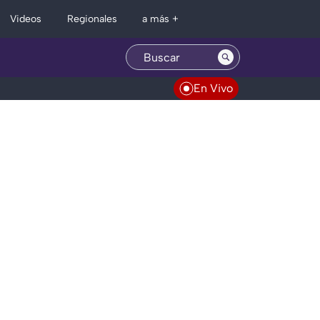
Regionales
Videos
a más +
En Vivo