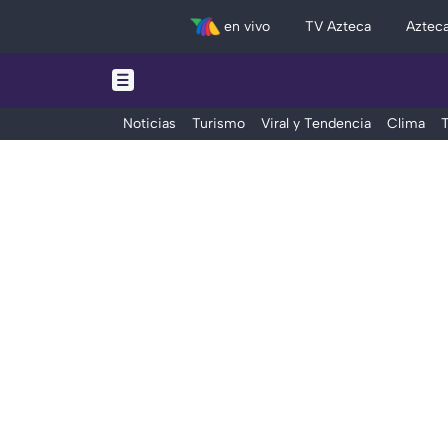
en vivo
TV Azteca
Aztec
Noticias
Turismo
Viral y Tendencia
Clima
T