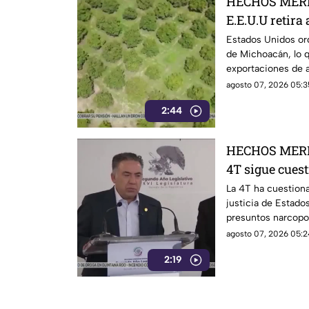
HECHOS MERI
E.E.U.U retira
Michoacán y p
Estados Unidos ord
de Michoacán, lo q
exportaciones
exportaciones de a
agosto 07, 2026 05:3
2:44
HECHOS MERI
4T sigue cues
señalamientos
La 4T ha cuestiona
justicia de Estado
narc0polít1c
presuntos narcopo
de testigos prote
agosto 07, 2026 05:2
mantiene bajo la 
2:19
Inzunza y otros fu