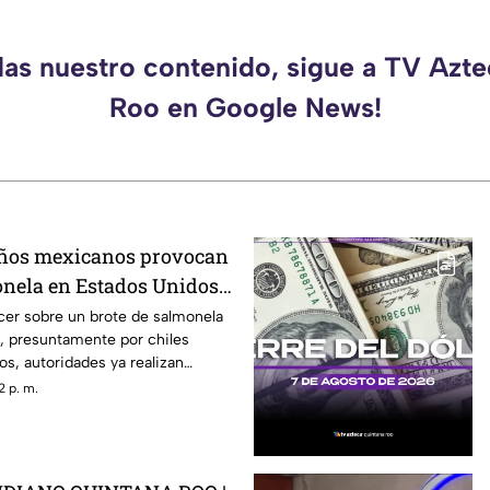
das nuestro contenido, sigue a TV Azt
Roo en Google News!
eños mexicanos provocan
onela en Estados Unidos?
ber
cer sobre un brote de salmonela
, presuntamente por chiles
s, autoridades ya realizan
2 p. m.