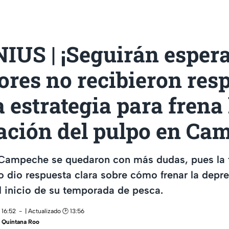
IUS | ¡Seguirán esper
res no recibieron res
a estrategia para frena 
ación del pulpo en Ca
Campeche se quedaron con más dudas, pues la ti
io respuesta clara sobre cómo frenar la depr
l inicio de su temporada de pesca.
 16:52
| Actualizado 🕑 13:56
 Quintana Roo