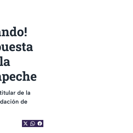
ando!
puesta
la
mpeche
tular de la
edación de