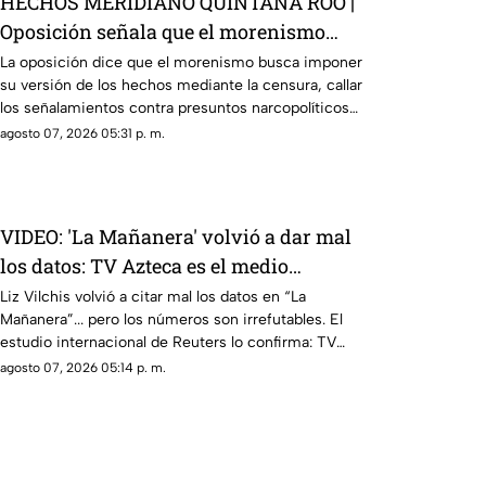
HECHOS MERIDIANO QUINTANA ROO |
Oposición señala que el morenismo
quiere imponer su versión de los
La oposición dice que el morenismo busca imponer
su versión de los hechos mediante la censura, callar
hechos usando la censura
los señalamientos contra presuntos narcopolíticos
de la 4T y presentar a la oposición como la villana.
agosto 07, 2026 05:31 p. m.
VIDEO: 'La Mañanera' volvió a dar mal
los datos: TV Azteca es el medio
tradicional con mayor alcance y
Liz Vilchis volvió a citar mal los datos en “La
Mañanera”... pero los números son irrefutables. El
credibilidad de México
estudio internacional de Reuters lo confirma: TV
Azteca es el medio tradicional con mayor alcance y
agosto 07, 2026 05:14 p. m.
credibilidad de México. Contra la evidencia, nadie
puede.