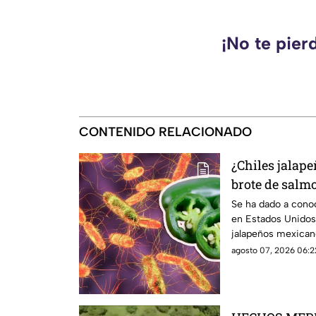
¡No te pier
CONTENIDO RELACIONADO
¿Chiles jalap
brote de salm
Esto debes sa
Se ha dado a cono
en Estados Unidos
jalapeños mexicano
investigación.
agosto 07, 2026 06:2