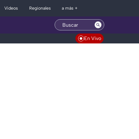
Regionales
Videos
a más +
En Vivo