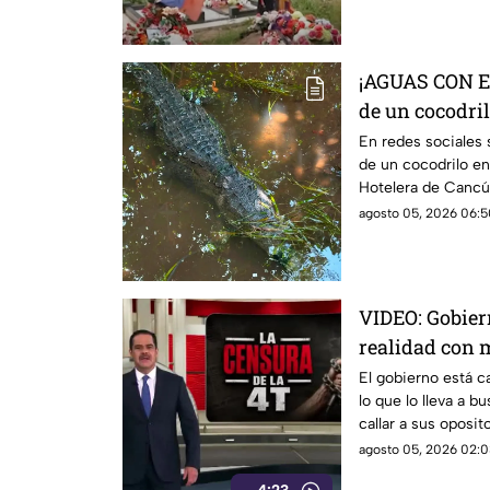
¡AGUAS CON EL
de un cocodril
Cancún
En redes sociales
de un cocodrilo en
Hotelera de Cancú
agosto 05, 2026 06:5
VIDEO: Gobier
realidad con 
de callar a su
El gobierno está c
lo que lo lleva a b
callar a sus oposit
mentiras, esconde
agosto 05, 2026 02:0
del Rocha con el n