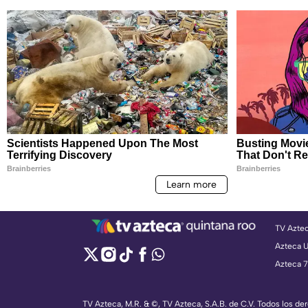
TV Azte
Azteca 
Azteca 7
TV Azteca, M.R. & ©, TV Azteca, S.A.B. de C.V. Todos los d