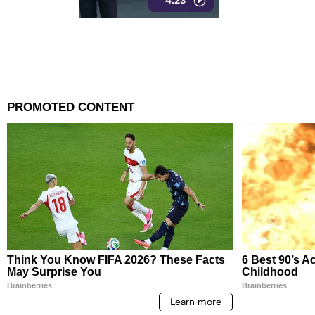
4:23
de piso.