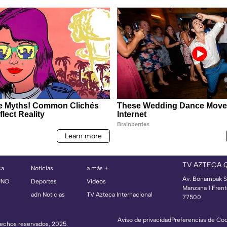
TV AZTECA 
ca
Noticias
a más +
Av. Bonampak S
UNO
Deportes
Videos
Manzana 1 Frent
adn Noticias
TV Azteca Internacional
77500
Aviso de privacidad
Preferencias de Co
erechos reservados, 2025.