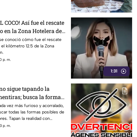
 COCO! Así fue el rescate
o en la Zona Hotelera de
 se conoció cómo fue el rescate
 el kilómetro 12.5 de la Zona
n.
0 p. m.
1:31
no sigue tapando la
mentiras; busca la forma
s opositores
ada vez más furioso y acorralado,
uscar todas las formas posibles de
ores. Tapan la realidad con
n situaciones como los vínculos
3 p. m.
arco, las extorsiones o el cobro