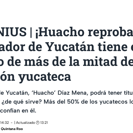
IUS | ¡Huacho reproba
dor de Yucatán tiene 
 de más de la mitad de
ión yucateca
e Yucatán, ‘Huacho’ Díaz Mena, podrá tener títu
 ¿de qué sirve? Más del 50% de los yucatecos l
confían en él.
 14:32
| Actualizado 🕑 13:21
 Quintana Roo