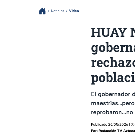
Noticias
Video
HUAY N
goberna
rechazo
poblac
El gobernador d
maestrías…pero
reprobaron...no 
Publicado 26/05/2026 | 🕑
Por:
Redacción TV Azteca