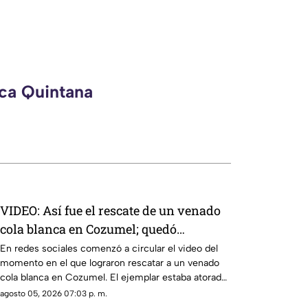
eca Quintana
VIDEO: Así fue el rescate de un venado
cola blanca en Cozumel; quedó
atrapado en una malla ciclónica
En redes sociales comenzó a circular el video del
momento en el que lograron rescatar a un venado
cola blanca en Cozumel. El ejemplar estaba atorado
en una malla.
agosto 05, 2026 07:03 p. m.