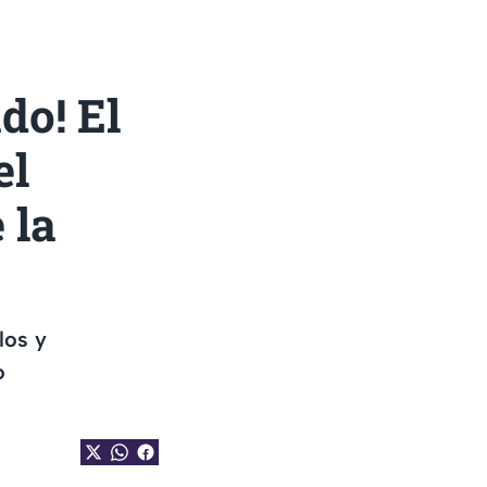
do! El
el
 la
los y
o