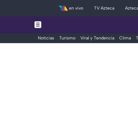
en vivo
TV Azteca
Aztec
Noticias
Turismo
Viral y Tendencia
Clima
T