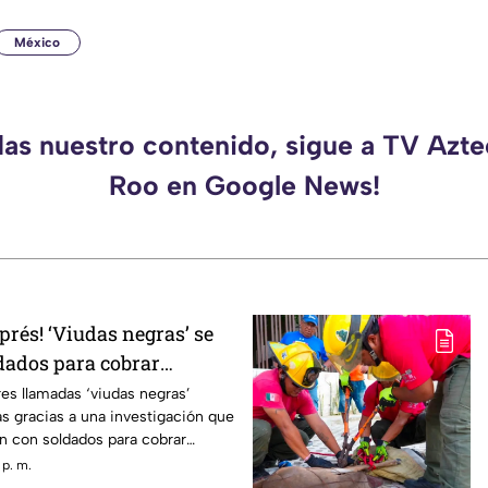
México
das nuestro contenido, sigue a TV Azt
Roo en Google News!
rés! ‘Viudas negras’ se
dados para cobrar
nes
es llamadas ‘viudas negras’
s gracias a una investigación que
n con soldados para cobrar
 p. m.