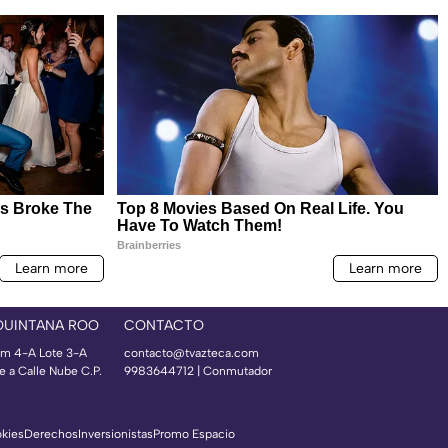
QUINTANA ROO
CONTACTO
m 4-A Lote 3-A
contacto@tvazteca.com
e a Calle Nube C.P.
9983644712 | Conmutador
okies
Derechos
Inversionistas
Promo Espacio