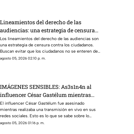
Lineamientos del derecho de las
audiencias: una estrategia de censura
contra la ciudadanía en México (VIDEO)
Los lineamientos del derecho de las audiencias son
una estrategia de censura contra los ciudadanos.
Buscan evitar que los ciudadanos no se enteren de
lo que sucede. Así están todos los gobernadores
agosto 05, 2026 02:10 p. m.
morenistas y se reservan a quién contestarán.
IMÁGENES SENSIBLES: As3s1n4n al
influencer César Gastélum mientras
realizaba una transmisión en vivo; esto
El influencer César Gastélum fue asesinado
mientras realizaba una transmisión en vivo en sus
se sabe
redes sociales. Esto es lo que se sabe sobre lo
ocurrido.
agosto 05, 2026 01:16 p. m.