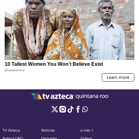
TV Azteca
Noticias
a más +
Azteca UNO
Deportes
Videos