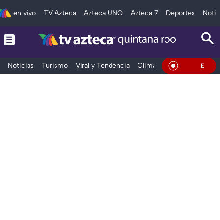
en vivo
TV Azteca
Azteca UNO
Azteca 7
Deportes
Notic
Noticias
Turismo
Viral y Tendencia
Clima
Tráfico
Deporte
En Vivo