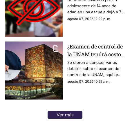
adolescente de 14 años de
Adolescente de 14 años
edad en una escuela dejó a 7
realiza m4s4cr3 en
muertos y más de 30 heridos.
agosto 07, 2026 12:22 p. m.
plantel escolar
Estos son los detalles de lo
ocurrido.
¿Examen de control de
la UNAM tendrá costo?
Conoce todos los
Se dieron a conocer varios
detalles sobre el examen de
detalles
control de la UNAM, aquí te
decimos si tendrá costo o no.
agosto 07, 2026 10:31 a. m.
Ver más