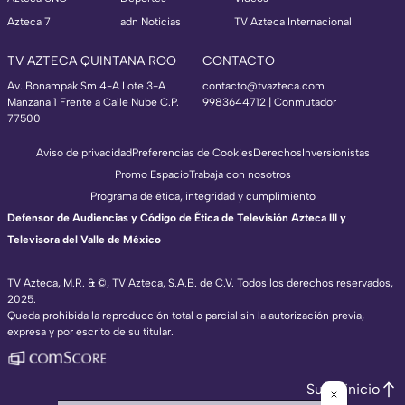
Azteca 7
adn Noticias
TV Azteca Internacional
TV AZTECA QUINTANA ROO
CONTACTO
Av. Bonampak Sm 4-A Lote 3-A
contacto@tvazteca.com
Manzana 1 Frente a Calle Nube C.P.
9983644712 | Conmutador
77500
Aviso de privacidad
Preferencias de Cookies
Derechos
Inversionistas
Promo Espacio
Trabaja con nosotros
Programa de ética, integridad y cumplimiento
Defensor de Audiencias y Código de Ética de Televisión Azteca III y
Televisora del Valle de México
TV Azteca, M.R. & ©, TV Azteca, S.A.B. de C.V. Todos los derechos reservados,
2025.
Queda prohibida la reproducción total o parcial sin la autorización previa,
expresa y por escrito de su titular.
Subir inicio