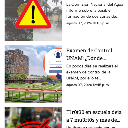
'Hernan' se forme esta
La Comisión Nacional del Agua
informó sobre la posible
semana? Vigilan zonas
formación de dos zonas de
de baja presión con
baja presión con potencial de
agosto 07, 2026 01:05 p. m.
potencial de desarrollo
convertirse en el huracán
ciclónico
‘Hernan’.
Examen de Control
UNAM: ¿Dónde
consultar el día,
En pocos días se realizará el
examen de control de la
horario y lugar?
UNAM, por ello te
compartimos lo que debes
agosto 07, 2026 12:45 p. m.
saber sobre el día, horario y
lugar para realizar la prueba.
T1r0t30 en escuela deja
a 7 mu3rt0s y más de
30 h3r1d0s:
Un tiroteo realizado por un