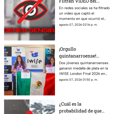
Filtran VIDEO del
t1r0t30 de en escuela
En redes sociales se ha filtrado
un video que captó el
que dejó a 7 mu3rt0s y
momento en que ocurrió el
más de 30 h3r1d0s; así
tiroteo que dejó a 7 muertos y
agosto 07, 2026 02:16 p. m.
ocurrió la m4s4cr3
más de treinta heridos en una
escuela.
¡Orgullo
quintanarroense!
Jóvenes GANAN la
Dos jóvenes quintanarroenses
ganaron medalla de plata en la
plata en la competencia
iWISE London Final 2026 en
iWISE London Final
donde participaron más de
agosto 07, 2026 01:50 p. m.
2026
200 estudiantes de 40 países.
Te contamos los detalles.
¿Cuál es la
probabilidad de que