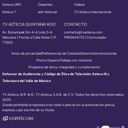
Azteca UNO
Deportes
Videos
Azteca 7
adn Noticias
TV Azteca Internacional
TV AZTECA QUINTANA ROO
CONTACTO
Av. Bonampak Sm 4-A Lote 3-A
contacto@tvazteca.com
Manzana 1 Frente a Calle Nube C.P.
9983644712 | Conmutador
77500
Aviso de privacidad
Preferencias de Cookies
Derechos
Inversionistas
Promo Espacio
Trabaja con nosotros
Programa de ética, integridad y cumplimiento
Defensor de Audiencias y Código de Ética de Televisión Azteca III y
Televisora del Valle de México
TV Azteca, M.R. & ©, TV Azteca, S.A.B. de C.V. Todos los derechos reservados,
2025.
Queda prohibida la reproducción total o parcial sin la autorización previa,
expresa y por escrito de su titular.