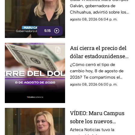
Galván, gobernadora de
lineamientos
Chihuahua, advirtió sobre los
propuestos por el
riesgos que podrían
agosto 08, 2026 06:04 p. m.
Gobierno
representar los nuevos
5:15
lineamientos para los derechos
de las audiencias y la libertad
de expresión. Señaló que estas
Así cierra el precio del
disposiciones podrían
dólar estadounidense
utilizarse para sancionar a
medios y periodistas críticos,
HOY, sábado 8 de
¿Cómo cerró el tipo de
además de abrir la puerta a
cambio hoy, 8 de agosto de
agosto de 2026, en
que el poder determine qué
2026? Te compartimos el
Cancún
contenidos son información,
precio del dólar al cierre de
agosto 08, 2026 06:00 p. m.
opinión o motivo de sanción.
hoy en Cancún, así como el
resto de las divisas.
VÍDEO: Maru Campus
sobre los nuevos
lineamientos y señala
Azteca Noticias tuvo la