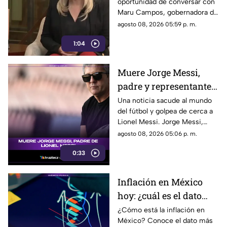
oportunidad de conversar con
que son un riesgo para
Maru Campos, gobernadora de
la libertad de expresión
Chihuahua, quien habló sobre
agosto 08, 2026 05:59 p. m.
los nuevos lineamientos que,
1:04
de acuerdo con su postura,
podrían representar un riesgo
para la libertad de expresión y
Muere Jorge Messi,
convertirse en una forma de
padre y representante
censura impulsada desde el
Gobierno Federal.
de Lionel Messi
Una noticia sacude al mundo
del fútbol y golpea de cerca a
Lionel Messi. Jorge Messi,
padre y representante del astro
agosto 08, 2026 05:06 p. m.
argentino, ha fallecido. Conoce
0:33
los detalles tras la noticia.
Inflación en México
hoy: ¿cuál es el dato
actual?
¿Cómo está la inflación en
México? Conoce el dato más