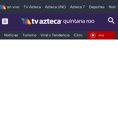
en vivo
TV Azteca
Azteca UNO
Azteca 7
Deportes
Notic
Noticias
Turismo
Viral y Tendencia
Clima
Tráfico
Deporte
En Vivo