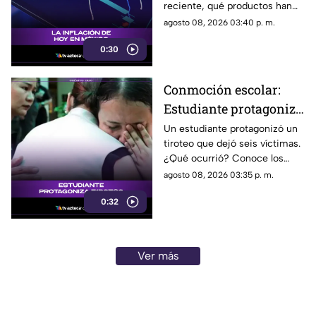
reciente, qué productos han
subido de precio y cómo
agosto 08, 2026 03:40 p. m.
podría impactar a tu bolsillo.
0:30
Conmoción escolar:
Estudiante protagoniza
t1r0t30 con seis
Un estudiante protagonizó un
tiroteo que dejó seis víctimas.
víctimas
¿Qué ocurrió? Conoce los
detalles de esta tragedia.
agosto 08, 2026 03:35 p. m.
0:32
Ver más