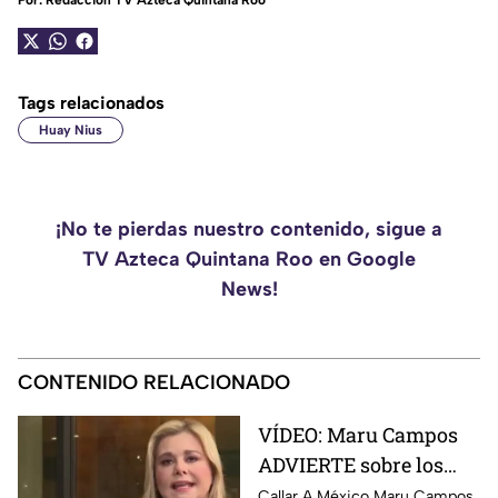
Por:
Redacción TV Azteca Quintana Roo
Tags relacionados
Huay Nius
¡No te pierdas nuestro contenido, sigue a
TV Azteca Quintana Roo en Google
News!
CONTENIDO RELACIONADO
VÍDEO: Maru Campos
ADVIERTE sobre los
RIESGOS de los nuevos
Callar A México Maru Campos