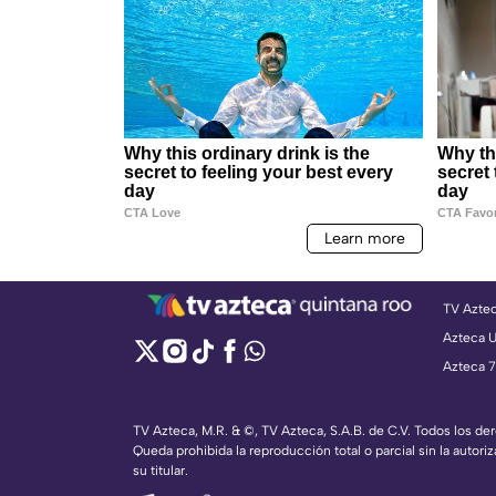
TV Azte
Azteca 
Azteca 7
TV Azteca, M.R. & ©, TV Azteca, S.A.B. de C.V. Todos los d
Queda prohibida la reproducción total o parcial sin la autoriz
su titular.