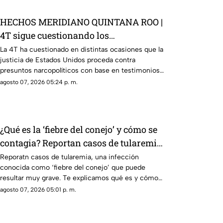
HECHOS MERIDIANO QUINTANA ROO |
4T sigue cuestionando los
señalamientos de E.E.U.U contra
La 4T ha cuestionado en distintas ocasiones que la
justicia de Estados Unidos proceda contra
narc0polít1c0s como Rocha Moya
presuntos narcopolíticos con base en testimonios
de testigos protegidos, un mecanismo que
agosto 07, 2026 05:24 p. m.
mantiene bajo la mira a Rocha Moya, Enrique
Inzunza y otros funcionarios morenistas.
¿Qué es la ‘fiebre del conejo’ y cómo se
contagia? Reportan casos de tularemia
y genera alerta en la población
Reporatn casos de tularemia, una infección
conocida como ‘fiebre del conejo’ que puede
resultar muy grave. Te explicamos qué es y cómo
se contagia.
agosto 07, 2026 05:01 p. m.