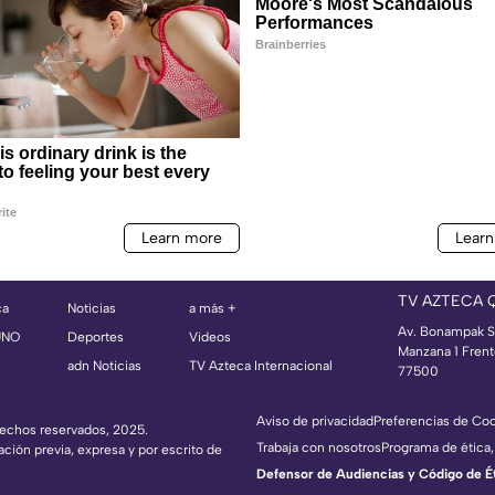
TV AZTECA 
ca
Noticias
a más +
Av. Bonampak S
UNO
Deportes
Videos
Manzana 1 Frent
adn Noticias
TV Azteca Internacional
77500
Aviso de privacidad
Preferencias de Co
erechos reservados, 2025.
Trabaja con nosotros
Programa de ética,
ación previa, expresa y por escrito de
Defensor de Audiencias y Código de Étic