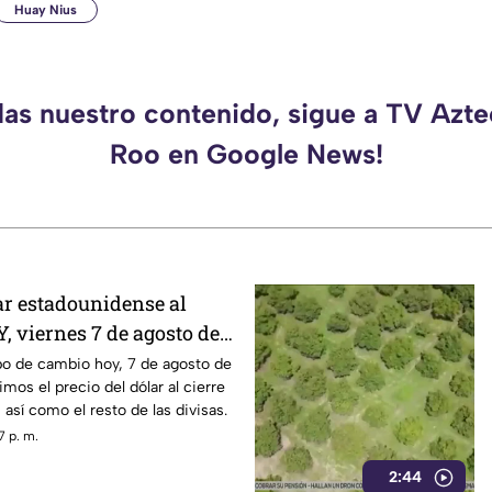
Huay Nius
das nuestro contenido, sigue a TV Azt
Roo en Google News!
ar estadounidense al
, viernes 7 de agosto de
ún
po de cambio hoy, 7 de agosto de
os el precio del dólar al cierre
así como el resto de las divisas.
7 p. m.
2:44