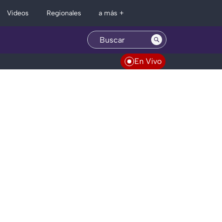
Regionales
Videos
a más +
En Vivo