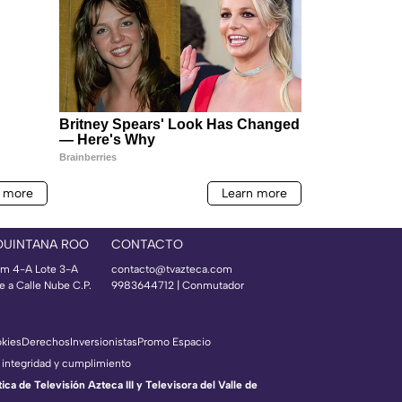
QUINTANA ROO
CONTACTO
m 4-A Lote 3-A
contacto@tvazteca.com
e a Calle Nube C.P.
9983644712 | Conmutador
okies
Derechos
Inversionistas
Promo Espacio
 integridad y cumplimiento
a de Televisión Azteca III y Televisora del Valle de