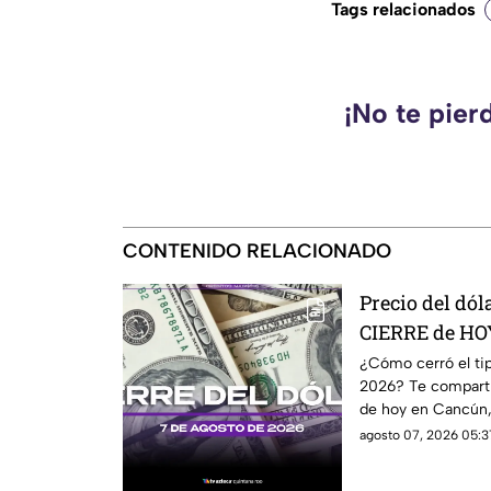
Tags relacionados
¡No te pier
CONTENIDO RELACIONADO
Precio del dól
CIERRE de HOY
2026, en Canc
¿Cómo cerró el ti
2026? Te compartim
de hoy en Cancún, 
agosto 07, 2026 05:3