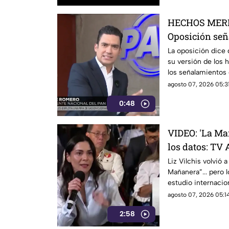
HECHOS MERI
Oposición señ
quiere impone
La oposición dice
su versión de los 
hechos usando
los señalamientos 
de la 4T y presenta
agosto 07, 2026 05:31
0:48
VIDEO: 'La Ma
los datos: TV 
tradicional c
Liz Vilchis volvió a
Mañanera”... pero 
credibilidad 
estudio internacio
Azteca es el medio
agosto 07, 2026 05:14
credibilidad de Mé
2:58
puede.