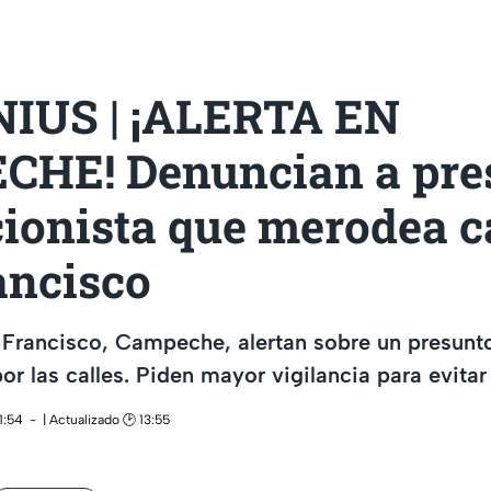
IUS | ¡ALERTA EN
HE! Denuncian a pre
ionista que merodea ca
ancisco
Francisco, Campeche, alertan sobre un presunto
r las calles. Piden mayor vigilancia para evitar
1:54
| Actualizado 🕑 13:55