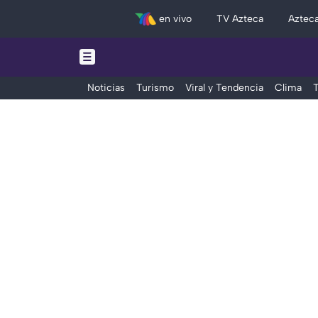
en vivo
TV Azteca
Aztec
Noticias
Turismo
Viral y Tendencia
Clima
T