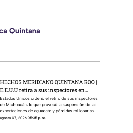
eca Quintana
HECHOS MERIDIANO QUINTANA ROO |
E.E.U.U retira a sus inspectores en
Michoacán y provocá la suspensión de
Estados Unidos ordenó el retiro de sus inspectores
de Michoacán, lo que provocó la suspensión de las
exportaciones de aguacate
exportaciones de aguacate y pérdidas millonarias.
agosto 07, 2026 05:35 p. m.