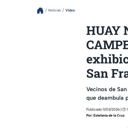
Noticias
Video
HUAY N
CAMPEC
exhibic
San Fr
Vecinos de San 
que deambula po
Publicado 11/03/2026 | 🕑 1
Por:
Estefanía de la Cruz