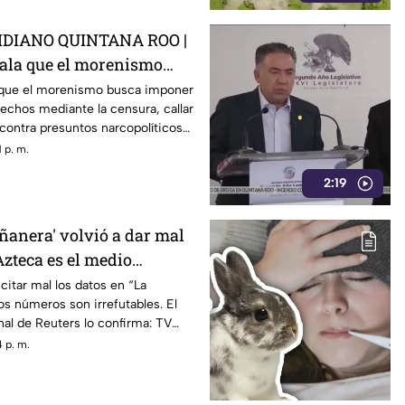
DIANO QUINTANA ROO |
ala que el morenismo
r su versión de los
 que el morenismo busca imponer
hechos mediante la censura, callar
 la censura
contra presuntos narcopolíticos
r a la oposición como la villana.
 p. m.
2:19
ñanera' volvió a dar mal
Azteca es el medio
on mayor alcance y
 citar mal los datos en “La
los números son irrefutables. El
de México
nal de Reuters lo confirma: TV
 tradicional con mayor alcance y
 p. m.
xico. Contra la evidencia, nadie