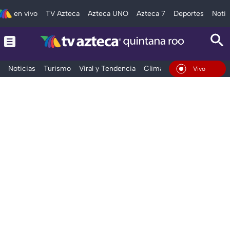
en vivo
TV Azteca
Azteca UNO
Azteca 7
Deportes
Notic
Noticias
Turismo
Viral y Tendencia
Clima
Tráfico
Deporte
En Vivo