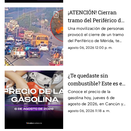
¡ATENCIÓN! Cierran
tramo del Periférico de
Mérida; esta la razón y
Una movilización de personas
provocó el cierre de un tramo
las vías alternas
del Periférico de Mérida, te
contamos la razón y cuáles son
agosto 06, 2026 12:00 p. m.
las vías alternas.
¿Te quedaste sin
combustible? Este es el
precio de la gasolina en
Conoce el precio de la
gasolina hoy, jueves 6 de
Quintana Roo HOY,
agosto de 2026, en Cancún y
jueves 6 de agosto de
el resto de Quintana Roo. Este
agosto 06, 2026 11:18 a. m.
2026
es el costo del combustible en
el estado.