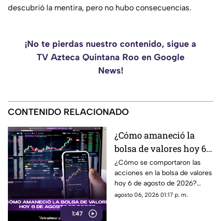
descubrió la mentira, pero no hubo consecuencias.
¡No te pierdas nuestro contenido, sigue a
TV Azteca Quintana Roo en Google
News!
CONTENIDO RELACIONADO
¿Cómo amaneció la
bolsa de valores hoy 6
de agosto de 2026?
¿Cómo se comportaron las
acciones en la bolsa de valores
hoy 6 de agosto de 2026?
Encuentra todos los detalles
agosto 06, 2026 01:17 p. m.
sobre la apertura del mercado.
1:47