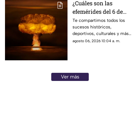
¿Cuáles son las
efemérides del 6 de
agosto? Conoce lo que
Te compartimos todos los
sucesos históricos,
se celebra un día como
deportivos, culturales y más
hoy en México y el
que marcaron las efemérides
agosto 06, 2026 10:04 a. m.
mundo
del 6 de agosto. Se lanzó la
primera bomba atómica sobre
Hiroshima.
Ver más