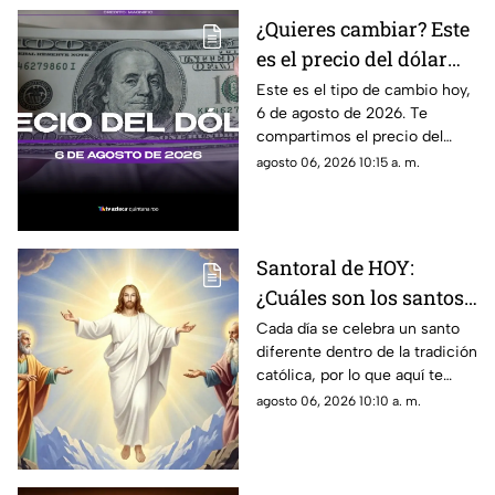
¿Quieres cambiar? Este
es el precio del dólar
estadounidense HOY, 6
Este es el tipo de cambio hoy,
6 de agosto de 2026. Te
de agosto de 2026 en
compartimos el precio del
Cancún
dólar hoy en Cancún, así como
agosto 06, 2026 10:15 a. m.
el resto de las divisas en
México.
Santoral de HOY:
¿Cuáles son los santos
que se celebran este
Cada día se celebra un santo
diferente dentro de la tradición
jueves 6 de agosto de
católica, por lo que aquí te
2026?
compartimos el santoral
agosto 06, 2026 10:10 a. m.
completo de hoy, jueves 6 de
agosto.