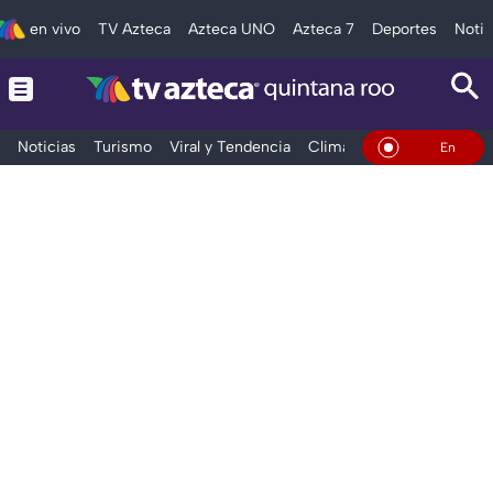
en vivo
TV Azteca
Azteca UNO
Azteca 7
Deportes
Notic
Noticias
Turismo
Viral y Tendencia
Clima
Tráfico
Deporte
En Vivo