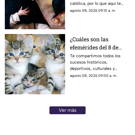
católica, por lo que aquí te
2026?
compartimos el santoral
agosto 08, 2026 09:10 a. m.
completo de hoy, sábado 8 de
agosto.
¿Cuáles son las
efemérides del 8 de
agosto? Esto se celebra
Te compartimos todos los
sucesos históricos,
un día como hoy en
deportivos, culturales y
México y el mundo
divertidos que marcaron las
agosto 08, 2026 09:00 a. m.
efemérides del 8 de agosto; se
celebra el Día Mundial de los
Gatos.
Ver más