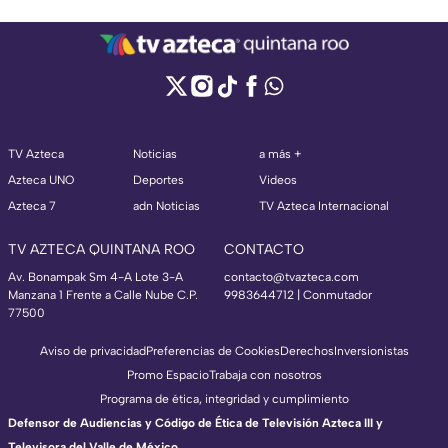
TV Azteca
Noticias
a más +
Azteca UNO
Deportes
Videos
Azteca 7
adn Noticias
TV Azteca Internacional
TV AZTECA QUINTANA ROO
CONTACTO
Av. Bonampak Sm 4-A Lote 3-A
contacto@tvazteca.com
Manzana 1 Frente a Calle Nube C.P.
9983644712 | Conmutador
77500
Aviso de privacidad
Preferencias de Cookies
Derechos
Inversionistas
Promo Espacio
Trabaja con nosotros
Programa de ética, integridad y cumplimiento
Defensor de Audiencias y Código de Ética de Televisión Azteca III y
Televisora del Valle de México