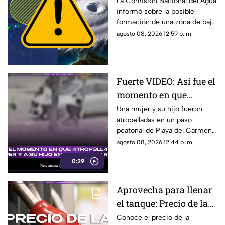
podría formarse en 7
La Comisión Nacional del Agua
informó sobre la posible
días: ¿Cuál es la
formación de una zona de baja
probabilidad de
presión en el Atlántico, misma
agosto 08, 2026 12:59 p. m.
desarrollo ciclónico?
que podría evolucionar en
huracán.
Fuerte VIDEO: Así fue el
momento en que
4tr0p3ll4n a una mujer
Una mujer y su hijo fueron
atropelladas en un paso
y a su hijo en un paso
peatonal de Playa del Carmen.
peatonal de Playa del
Cámara de seguridad captó el
agosto 08, 2026 12:44 p. m.
Carmen
momento exacto en que
0:29
ocurrieron los hechos.
Aprovecha para llenar
el tanque: Precio de la
gasolina HOY, sábado 8
Conoce el precio de la