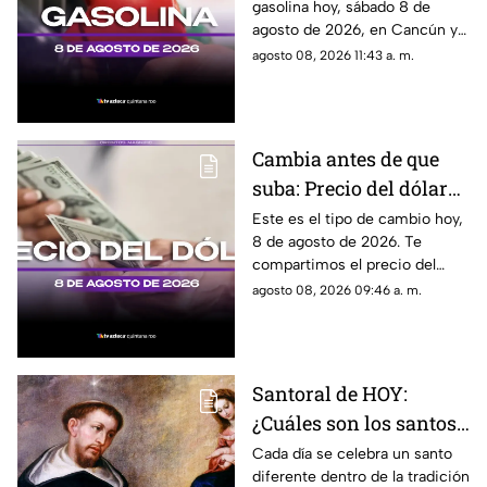
gasolina hoy, sábado 8 de
de agosto de 2026, en
agosto de 2026, en Cancún y
Quintana Roo
el resto de Quintana Roo. Este
agosto 08, 2026 11:43 a. m.
es el costo del combustible en
el estado.
Cambia antes de que
suba: Precio del dólar
estadounidense HOY,
Este es el tipo de cambio hoy,
8 de agosto de 2026. Te
sábado 8 de agosto de
compartimos el precio del
2026, en Cancún
dólar hoy en Cancún, así como
agosto 08, 2026 09:46 a. m.
el resto de las divisas en
México.
Santoral de HOY:
¿Cuáles son los santos
que se celebran este
Cada día se celebra un santo
diferente dentro de la tradición
sábado 8 de agosto de