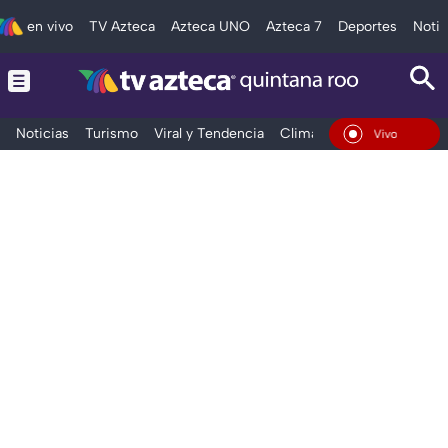
en vivo
TV Azteca
Azteca UNO
Azteca 7
Deportes
Notic
Noticias
Turismo
Viral y Tendencia
Clima
Tráfico
Deporte
En Vivo