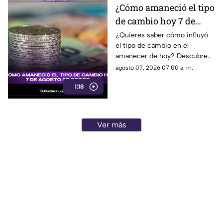
¿Cómo amaneció el tipo
de cambio hoy 7 de
agosto de 2026?
¿Quieres saber cómo influyó
el tipo de cambio en el
amanecer de hoy? Descubre
los detalles de esta noticia que
agosto 07, 2026 07:00 a. m.
impacta en el valor del dólar y
1:18
el peso.
Ver más