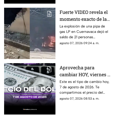
Fuerte VIDEO revela el
momento exacto de la
3xpl0s1ón de pipa de
La explosión de una pipa de
gas LP en Cuernavaca dejó el
gas LP que dejó a 21
saldo de 21 personas
personas l3s10n4d4s:
lesionadas y en redes sociales
agosto 07, 2026 09:24 a. m.
Esto se sabe sobre lo
se viralizó el video del
ocurrido en
momento en que ocurrió.
Cuernavaca
Aprovecha para
cambiar HOY, viernes 7
de agosto de 2026: Este
Este es el tipo de cambio hoy,
7 de agosto de 2026. Te
es el precio del dólar
compartimos el precio del
estadounidense en
dólar hoy en Cancún, así como
agosto 07, 2026 08:53 a. m.
Cancún
el resto de las divisas en
México.