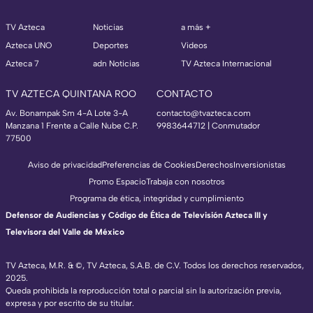
TV Azteca
Noticias
a más +
Azteca UNO
Deportes
Videos
Azteca 7
adn Noticias
TV Azteca Internacional
TV AZTECA QUINTANA ROO
CONTACTO
Av. Bonampak Sm 4-A Lote 3-A
contacto@tvazteca.com
Manzana 1 Frente a Calle Nube C.P.
9983644712 | Conmutador
77500
Aviso de privacidad
Preferencias de Cookies
Derechos
Inversionistas
Promo Espacio
Trabaja con nosotros
Programa de ética, integridad y cumplimiento
Defensor de Audiencias y Código de Ética de Televisión Azteca III y
Televisora del Valle de México
TV Azteca, M.R. & ©, TV Azteca, S.A.B. de C.V. Todos los derechos reservados,
2025.
Queda prohibida la reproducción total o parcial sin la autorización previa,
expresa y por escrito de su titular.