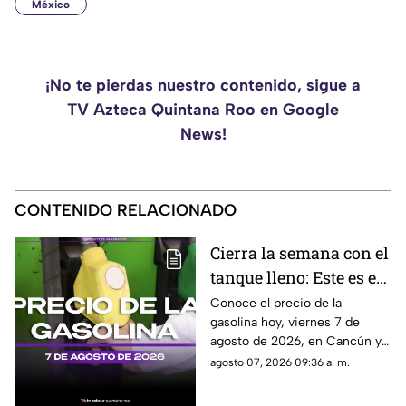
México
¡No te pierdas nuestro contenido, sigue a
TV Azteca Quintana Roo en Google
News!
CONTENIDO RELACIONADO
Cierra la semana con el
tanque lleno: Este es el
precio de la gasolina
Conoce el precio de la
gasolina hoy, viernes 7 de
HOY, viernes 7 de
agosto de 2026, en Cancún y
agosto de 2026, en
el resto de Quintana Roo. Este
agosto 07, 2026 09:36 a. m.
Quintana Roo
es el costo del combustible en
el estado.