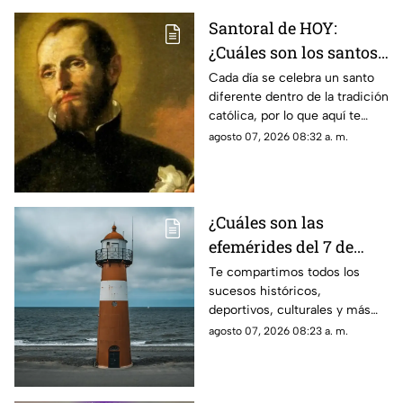
Santoral de HOY:
¿Cuáles son los santos
que se celebran este
Cada día se celebra un santo
diferente dentro de la tradición
viernes 7 de agosto de
católica, por lo que aquí te
2026?
compartimos el santoral
agosto 07, 2026 08:32 a. m.
completo de hoy, viernes 7 de
agosto.
¿Cuáles son las
efemérides del 7 de
agosto? Esto se celebra
Te compartimos todos los
sucesos históricos,
un día como hoy en
deportivos, culturales y más
México y el mundo
que marcaron las efemérides
agosto 07, 2026 08:23 a. m.
del 7 de agosto; se celebra el
Día Mundial de los Faros.