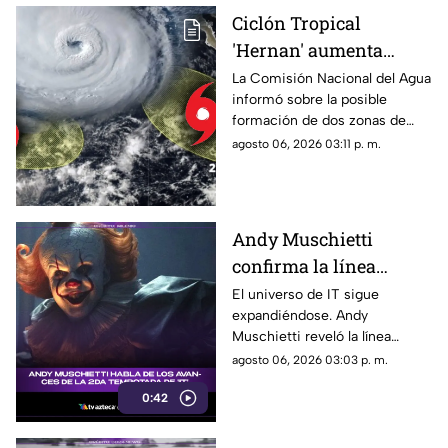
Ciclón Tropical
'Hernan' aumenta
probabilidad de
La Comisión Nacional del Agua
informó sobre la posible
formación: Vigilan dos
formación de dos zonas de
zonas de baja presión
baja presión con potencial
agosto 06, 2026 03:11 p. m.
con probablidad de
ciclónico en el Pacífico. Aquí
desarrollo ciclónico
su ubicación.
Andy Muschietti
confirma la línea
temporal de la segunda
El universo de IT sigue
expandiéndose. Andy
temporada de 'IT'
Muschietti reveló la línea
temporal que seguirá la
agosto 06, 2026 03:03 p. m.
segunda temporada, una
0:42
decisión que podría cambiar la
forma en que conocemos la
historia de Pennywise.