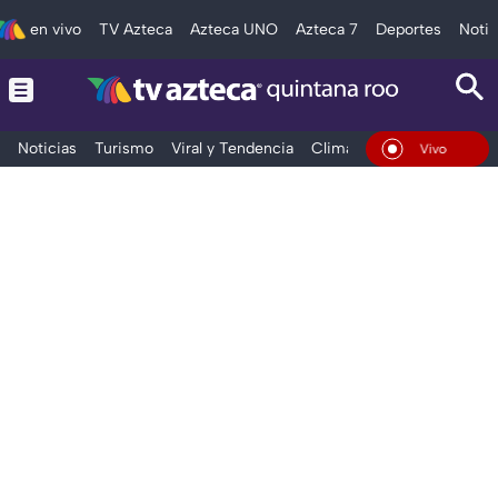
en vivo
TV Azteca
Azteca UNO
Azteca 7
Deportes
Notic
Noticias
Turismo
Viral y Tendencia
Clima
Tráfico
Deporte
En Vivo