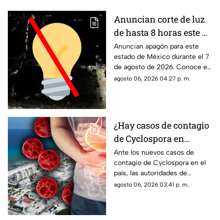
Anuncian corte de luz
de hasta 8 horas este 7
de agosto de 2026: ¿A
Anuncian apagón para este
estado de México durante el 7
qué hora inicia el
de agosto de 2026. Conoce el
apagón y quiénes se
horario y las colonias que se
agosto 06, 2026 04:27 p. m.
quedarán sin
verán afectadas con el corte
electricidad en México?
de luz.
¿Hay casos de contagio
de Cyclospora en
Quintana Roo? Esto
Ante los nuevos casos de
contagio de Cyclospora en el
dicen las autoridades
país, las autoridades de
sobre los turistas
Quintana Roo informaron
agosto 06, 2026 03:41 p. m.
contagiados de
sobre las medidas que se
ciclosporiasis
están tomando en el estado.