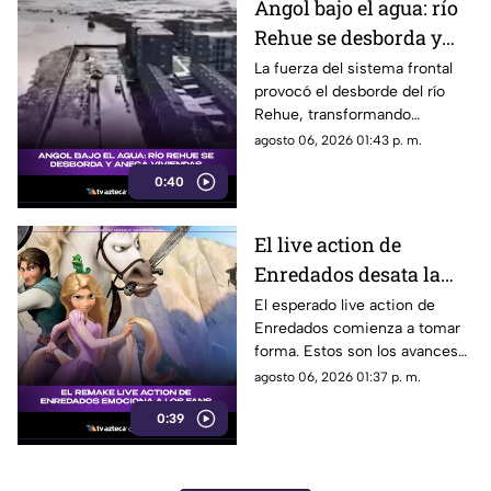
Angol bajo el agua: río
Rehue se desborda y
anega viviendas
La fuerza del sistema frontal
provocó el desborde del río
Rehue, transformando
distintos sectores de Angol en
agosto 06, 2026 01:43 p. m.
zonas inundadas. Esto fue lo
0:40
que paso:
El live action de
Enredados desata la
emoción entre los
El esperado live action de
Enredados comienza a tomar
seguidores: los
forma. Estos son los avances
primeros avances son
que ya generan conversación.
agosto 06, 2026 01:37 p. m.
estos
0:39