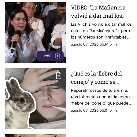
que mantiene bajo la mira a
VIDEO: 'La Mañanera'
Rocha Moya, Enrique Inzunza y
volvió a dar mal los
otros funcionarios morenistas.
datos: TV Azteca es el
Liz Vilchis volvió a citar mal los
datos en “La Mañanera”... pero
medio tradicional con
los números son irrefutables.
mayor alcance y
El estudio internacional de
agosto 07, 2026 05:14 p. m.
credibilidad de México
Reuters lo confirma: TV Azteca
2:58
es el medio tradicional con
mayor alcance y credibilidad
de México. Contra la
¿Qué es la ‘fiebre del
evidencia, nadie puede.
conejo’ y cómo se
contagia? Reportan
Reporatn casos de tularemia,
una infección conocida como
casos de tularemia y
‘fiebre del conejo’ que puede
genera alerta en la
resultar muy grave. Te
agosto 07, 2026 05:01 p. m.
población
explicamos qué es y cómo se
contagia.