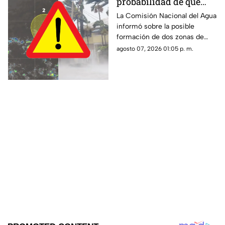
probabilidad de que
'Hernan' se forme esta
La Comisión Nacional del Agua
informó sobre la posible
semana? Vigilan zonas
formación de dos zonas de
de baja presión con
baja presión con potencial de
agosto 07, 2026 01:05 p. m.
potencial de desarrollo
convertirse en el huracán
ciclónico
‘Hernan’.