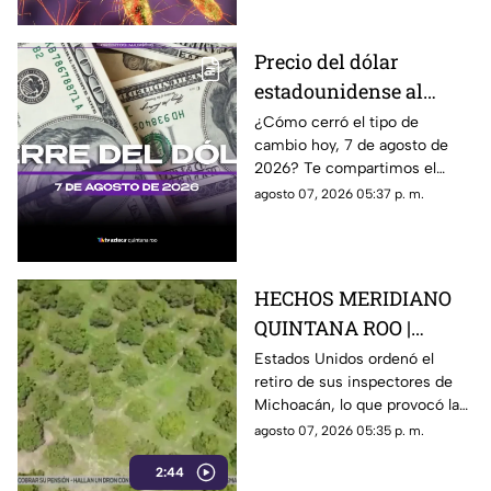
investigación.
Precio del dólar
estadounidense al
CIERRE de HOY, viernes
¿Cómo cerró el tipo de
cambio hoy, 7 de agosto de
7 de agosto de 2026, en
2026? Te compartimos el
Cancún
precio del dólar al cierre de
agosto 07, 2026 05:37 p. m.
hoy en Cancún, así como el
resto de las divisas.
HECHOS MERIDIANO
QUINTANA ROO |
E.E.U.U retira a sus
Estados Unidos ordenó el
retiro de sus inspectores de
inspectores en
Michoacán, lo que provocó la
Michoacán y provocá
suspensión de las
agosto 07, 2026 05:35 p. m.
la suspensión de
exportaciones de aguacate y
exportaciones de
2:44
pérdidas millonarias.