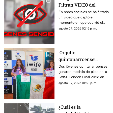
Filtran VIDEO del
t1r0t30 de en escuela
En redes sociales se ha filtrado
un video que captó el
que dejó a 7 mu3rt0s y
momento en que ocurrió el
más de 30 h3r1d0s; así
tiroteo que dejó a 7 muertos y
agosto 07, 2026 02:16 p. m.
ocurrió la m4s4cr3
más de treinta heridos en una
escuela.
¡Orgullo
quintanarroense!
Jóvenes GANAN la
Dos jóvenes quintanarroenses
ganaron medalla de plata en la
plata en la competencia
iWISE London Final 2026 en
iWISE London Final
donde participaron más de
agosto 07, 2026 01:50 p. m.
2026
200 estudiantes de 40 países.
Te contamos los detalles.
¿Cuál es la