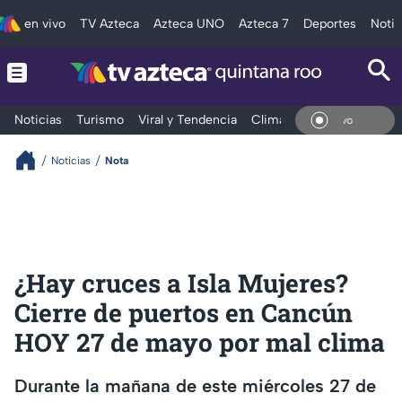
en vivo
TV Azteca
Azteca UNO
Azteca 7
Deportes
Notic
Noticias
Turismo
Viral y Tendencia
Clima
Tráfico
Deporte
En Vi
Noticias
Nota
¿Hay cruces a Isla Mujeres?
Cierre de puertos en Cancún
HOY 27 de mayo por mal clima
Durante la mañana de este miércoles 27 de