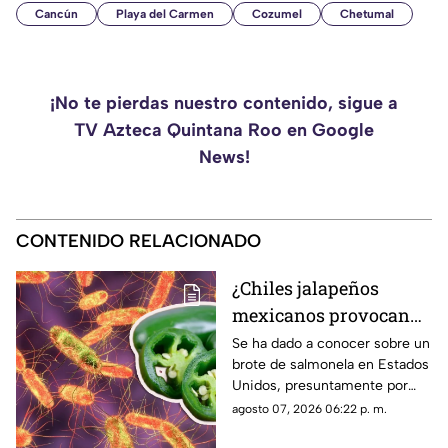
Cancún
Playa del Carmen
Cozumel
Chetumal
¡No te pierdas nuestro contenido, sigue a
TV Azteca Quintana Roo en Google
News!
CONTENIDO RELACIONADO
¿Chiles jalapeños
mexicanos provocan
brote de salmonela en
Se ha dado a conocer sobre un
brote de salmonela en Estados
Estados Unidos? Esto
Unidos, presuntamente por
debes saber
chiles jalapeños mexicanos,
agosto 07, 2026 06:22 p. m.
autoridades ya realizan