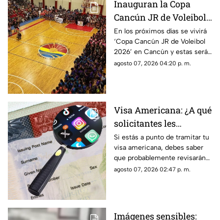
Inauguran la Copa
Cancún JR de Voleibol
2026 en Cancún; aquí
En los próximos días se vivirá
‘Copa Cancún JR de Voleibol
las fechas, categorías y
2026’ en Cancún y estas serán
premios
las fechas, las categorías y los
agosto 07, 2026 04:20 p. m.
premios que disputarán los
equipos.
Visa Americana: ¿A qué
solicitantes les
revisarán las redes
Si estás a punto de tramitar tu
visa americana, debes saber
sociales para su
que probablemente revisarán
proceso?
tus redes sociales, así que te
agosto 07, 2026 02:47 p. m.
compartimos la lista de los que
pasarían por este filtro.
Imágenes sensibles: