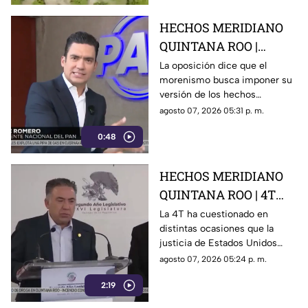
aguacate
HECHOS MERIDIANO
QUINTANA ROO |
Oposición señala que el
La oposición dice que el
morenismo busca imponer su
morenismo quiere
versión de los hechos
imponer su versión de
mediante la censura, callar los
agosto 07, 2026 05:31 p. m.
los hechos usando la
señalamientos contra
censura
0:48
presuntos narcopolíticos de la
4T y presentar a la oposición
como la villana.
HECHOS MERIDIANO
QUINTANA ROO | 4T
sigue cuestionando los
La 4T ha cuestionado en
distintas ocasiones que la
señalamientos de
justicia de Estados Unidos
E.E.U.U contra
proceda contra presuntos
agosto 07, 2026 05:24 p. m.
narc0polít1c0s como
narcopolíticos con base en
Rocha Moya
2:19
testimonios de testigos
protegidos, un mecanismo