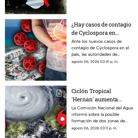
verán afectadas con el corte
electricidad en México?
de luz.
¿Hay casos de contagio
de Cyclospora en
Quintana Roo? Esto
Ante los nuevos casos de
contagio de Cyclospora en el
dicen las autoridades
país, las autoridades de
sobre los turistas
Quintana Roo informaron
agosto 06, 2026 03:41 p. m.
contagiados de
sobre las medidas que se
ciclosporiasis
están tomando en el estado.
Ciclón Tropical
'Hernan' aumenta
probabilidad de
La Comisión Nacional del Agua
informó sobre la posible
formación: Vigilan dos
formación de dos zonas de
zonas de baja presión
baja presión con potencial
agosto 06, 2026 03:11 p. m.
con probablidad de
ciclónico en el Pacífico. Aquí