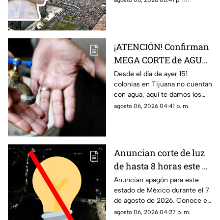
agosto 06, 2026 06:41 p. m.
son y si está México.
¡ATENCIÓN! Confirman
MEGA CORTE de AGUA
en más de 150 colonias,
Desde el día de ayer 151
colonias en Tijuana no cuentan
aquí la lista completa
con agua, aquí te damos los
detalles.
agosto 06, 2026 04:41 p. m.
Anuncian corte de luz
de hasta 8 horas este 7
de agosto de 2026: ¿A
Anuncian apagón para este
estado de México durante el 7
qué hora inicia el
de agosto de 2026. Conoce el
apagón y quiénes se
horario y las colonias que se
agosto 06, 2026 04:27 p. m.
quedarán sin