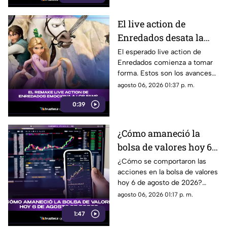
El live action de
Enredados desata la
emoción entre los
El esperado live action de
Enredados comienza a tomar
seguidores: los
forma. Estos son los avances
primeros avances son
que ya generan conversación.
agosto 06, 2026 01:37 p. m.
estos
0:39
¿Cómo amaneció la
bolsa de valores hoy 6
de agosto de 2026?
¿Cómo se comportaron las
acciones en la bolsa de valores
hoy 6 de agosto de 2026?
Encuentra todos los detalles
agosto 06, 2026 01:17 p. m.
sobre la apertura del mercado.
1:47