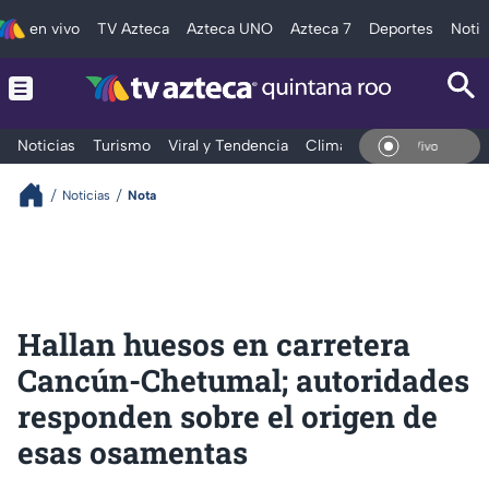
en vivo
TV Azteca
Azteca UNO
Azteca 7
Deportes
Notic
Noticias
Turismo
Viral y Tendencia
Clima
Tráfico
Deporte
En Vivo
Noticias
Nota
Hallan huesos en carretera
Cancún-Chetumal; autoridades
responden sobre el origen de
esas osamentas