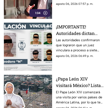
del gobierno, criticaba
censura del gobierno, criticaba
agosto 06, 2026 07:57 p. m.
la publicidad para
en 2013 el uso de la publicidad
censurar a medios
1:34
oficial para censurar a los
medios de comunicación.
¡IMPORTANTE!
Autoridades dictan
prisión preventiva
Las autoridades confirmaron
que lograron que un juez
para siete personas
vinculara a proceso a siete
relacionadas con
personas que están
agosto 06, 2026 06:49 p. m.
narcoinvernaderos
relacionadas con
‘narcoinvernaderos’
¿Papa León XIV
visitará México? Lista
COMPLETA de los
El Papa León XIV comenzará
una visita por varios países de
países de América
América Latina, por lo que te
Latina a los que llegará
compartimos la lista de cuáles