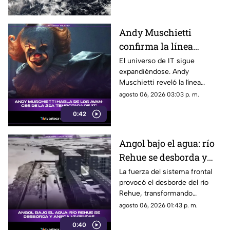
desarrollo ciclónico
su ubicación.
Andy Muschietti
confirma la línea
temporal de la segunda
El universo de IT sigue
expandiéndose. Andy
temporada de 'IT'
Muschietti reveló la línea
temporal que seguirá la
agosto 06, 2026 03:03 p. m.
segunda temporada, una
0:42
decisión que podría cambiar la
forma en que conocemos la
historia de Pennywise.
Angol bajo el agua: río
Rehue se desborda y
anega viviendas
La fuerza del sistema frontal
provocó el desborde del río
Rehue, transformando
distintos sectores de Angol en
agosto 06, 2026 01:43 p. m.
zonas inundadas. Esto fue lo
0:40
que paso: