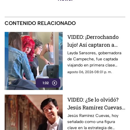
CONTENIDO RELACIONADO
VIDEO: ¡Derrochando
lujo! Así captaron a
Layda Sansores
Layda Sansores, gobernadora
de Campeche, fue captada
viajando en primera
viajando en primera clase
clase a Madrid; iba con
rumbo a Madrid junto a su
agosto 06, 2026 08:01 p. m.
su hermana titular del
hermana, quien se desempeña
DIF de Campeche
1:32
como directora del DIF estatal.
VIDEO: ¿Se lo olvidó?
Jesús Ramírez Cuevas,
figura clave en la
Jesús Ramírez Cuevas, hoy
señalado como una figura
estrategia de censura
clave en la estrategia de