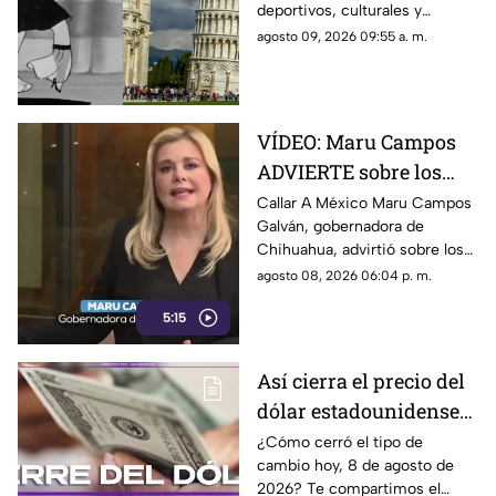
deportivos, culturales y
divertidos que marcaron las
agosto 09, 2026 09:55 a. m.
efemérides del 9 de agosto.
Aquí todos los detalles.
VÍDEO: Maru Campos
ADVIERTE sobre los
RIESGOS de los nuevos
Callar A México Maru Campos
Galván, gobernadora de
lineamientos
Chihuahua, advirtió sobre los
propuestos por el
riesgos que podrían
agosto 08, 2026 06:04 p. m.
Gobierno
representar los nuevos
5:15
lineamientos para los derechos
de las audiencias y la libertad
de expresión. Señaló que estas
Así cierra el precio del
disposiciones podrían
dólar estadounidense
utilizarse para sancionar a
medios y periodistas críticos,
HOY, sábado 8 de
¿Cómo cerró el tipo de
además de abrir la puerta a
cambio hoy, 8 de agosto de
agosto de 2026, en
que el poder determine qué
2026? Te compartimos el