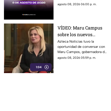
Cancún
contenidos son información,
precio del dólar al cierre de
agosto 08, 2026 06:00 p. m.
opinión o motivo de sanción.
hoy en Cancún, así como el
resto de las divisas.
VÍDEO: Maru Campus
sobre los nuevos
lineamientos y señala
Azteca Noticias tuvo la
oportunidad de conversar con
que son un riesgo para
Maru Campos, gobernadora de
la libertad de expresión
Chihuahua, quien habló sobre
agosto 08, 2026 05:59 p. m.
los nuevos lineamientos que,
1:04
de acuerdo con su postura,
podrían representar un riesgo
para la libertad de expresión y
convertirse en una forma de
censura impulsada desde el
Gobierno Federal.