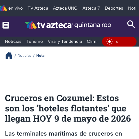
en vivo
TV Azteca
Azteca UNO
Azteca 7
Deportes
Notic
Noticias
Turismo
Viral y Tendencia
Clima
Tráfico
Deporte
En Vivo
Noticias
Nota
Cruceros en Cozumel: Estos
son los ‘hoteles flotantes’ que
llegan HOY 9 de mayo de 2026
Las terminales marítimas de cruceros en