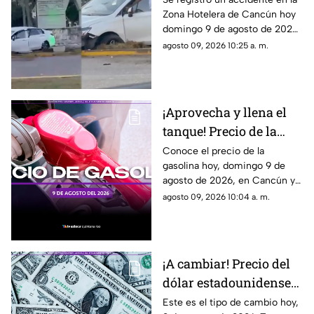
Zona Hotelera de Cancún hoy
varios; un auto terminó
domingo 9 de agosto de 2026.
en el camellón del km 5
Un auto terminó en el
agosto 09, 2026 10:25 a. m.
camellón del Km. 5.
¡Aprovecha y llena el
tanque! Precio de la
gasolina HOY, domingo
Conoce el precio de la
gasolina hoy, domingo 9 de
9 de agosto de 2026, en
agosto de 2026, en Cancún y
Quintana Roo
el resto de Quintana Roo. Este
agosto 09, 2026 10:04 a. m.
es el costo del combustible en
el estado.
¡A cambiar! Precio del
dólar estadounidense
HOY, domingo 9 de
Este es el tipo de cambio hoy,