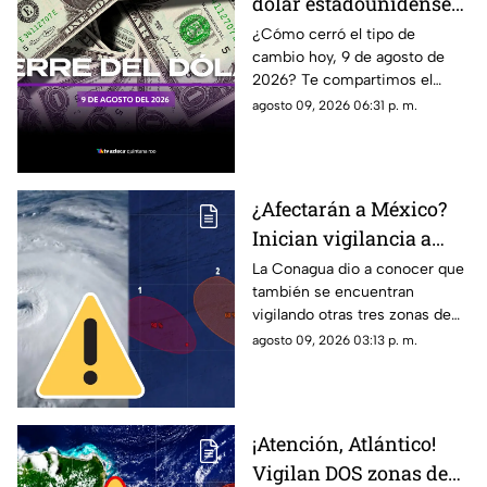
dólar estadounidense
HOY, domingo 9 de
¿Cómo cerró el tipo de
cambio hoy, 9 de agosto de
agosto de 2026, en
2026? Te compartimos el
Cancún
precio del dólar al cierre de
agosto 09, 2026 06:31 p. m.
hoy en Cancún, así como el
resto de las divisas.
¿Afectarán a México?
Inician vigilancia a
TRES zonas de baja
La Conagua dio a conocer que
también se encuentran
presión; podrían
vigilando otras tres zonas de
desarrollar su
baja presión en el océano
agosto 09, 2026 03:13 p. m.
potencial ciclónico
Pacífico. Te contamos si son
un riesgo para México.
¡Atención, Atlántico!
Vigilan DOS zonas de