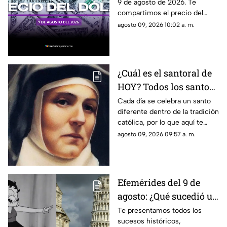
9 de agosto de 2026. Te
agosto de 2026, en
compartimos el precio del
Cancún
dólar hoy en Cancún, así como
agosto 09, 2026 10:02 a. m.
el resto de las divisas en
México.
¿Cuál es el santoral de
HOY? Todos los santos
que se celebran el
Cada día se celebra un santo
diferente dentro de la tradición
domingo 9 de agosto
católica, por lo que aquí te
compartimos el santoral
agosto 09, 2026 09:57 a. m.
completo de hoy, domingo 9
de agosto.
Efemérides del 9 de
agosto: ¿Qué sucedió un
día como hoy en
Te presentamos todos los
sucesos históricos,
México y el mundo?