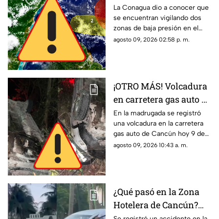
baja presión con
La Conagua dio a conocer que
se encuentran vigilando dos
probabilidad de
zonas de baja presión en el
desarrollo ciclónico
Atlántico con probabilidad de
agosto 09, 2026 02:58 p. m.
desarrollo ciclónico. Esta es su
ubicación hoy, 9 de agosto.
¡OTRO MÁS! Volcadura
en carretera gas auto de
Cancún HOY; el
En la madrugada se registró
una volcadura en la carretera
conductor se dio a la
gas auto de Cancún hoy 9 de
fuga
agosto de 2026. El conductor
agosto 09, 2026 10:43 a. m.
se dio a la fuga.
¿Qué pasó en la Zona
Hotelera de Cancún?
Accidente sorprende a
Se registró un accidente en la