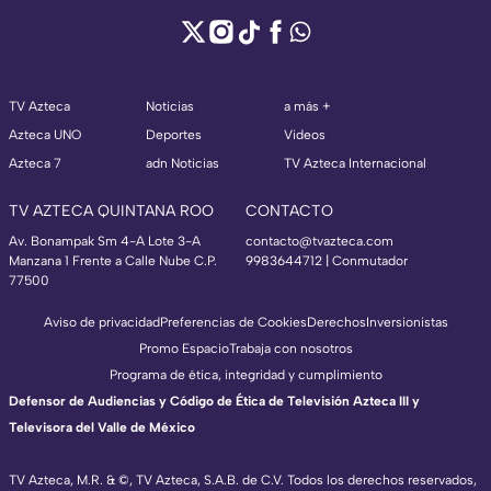
TV Azteca
Noticias
a más +
Azteca UNO
Deportes
Videos
Azteca 7
adn Noticias
TV Azteca Internacional
TV AZTECA QUINTANA ROO
CONTACTO
Av. Bonampak Sm 4-A Lote 3-A
contacto@tvazteca.com
Manzana 1 Frente a Calle Nube C.P.
9983644712 | Conmutador
77500
Aviso de privacidad
Preferencias de Cookies
Derechos
Inversionistas
Promo Espacio
Trabaja con nosotros
Programa de ética, integridad y cumplimiento
Defensor de Audiencias y Código de Ética de Televisión Azteca III y
Televisora del Valle de México
TV Azteca, M.R. & ©, TV Azteca, S.A.B. de C.V. Todos los derechos reservados,