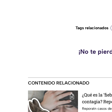
Tags relacionados
¡No te pier
CONTENIDO RELACIONADO
¿Qué es la ‘fie
contagia? Rep
y genera alert
Reporatn casos de 