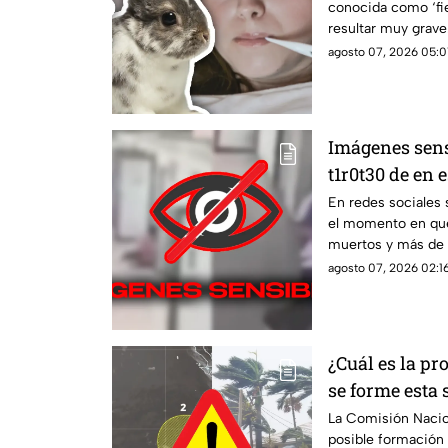
conocida como ‘fi
resultar muy grav
se contagia.
agosto 07, 2026 05:01
Imágenes sens
t1r0t30 de en 
mu3rt0s y más
En redes sociales 
el momento en que 
ocurrió la m4
muertos y más de t
agosto 07, 2026 02:16
¿Cuál es la pr
se forme esta
baja presión c
La Comisión Nacio
posible formación
desarrollo cic