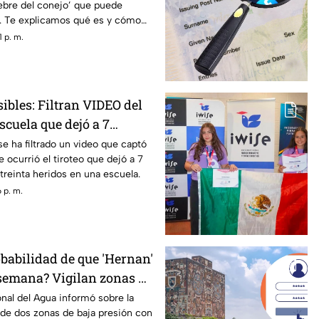
ebre del conejo’ que puede
e. Te explicamos qué es y cómo
 p. m.
ibles: Filtran VIDEO del
escuela que dejó a 7
 de 30 h3r1d0s; así
se ha filtrado un video que captó
ocurrió el tiroteo que dejó a 7
s4cr3
reinta heridos en una escuela.
 p. m.
obabilidad de que 'Hernan'
 semana? Vigilan zonas de
on potencial de
nal del Agua informó sobre la
 de dos zonas de baja presión con
lónico