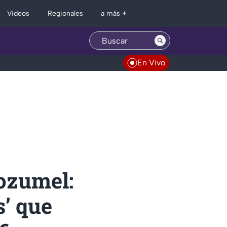
Regionales
Videos
a más +
En Vivo
Cozumel:
s’ que