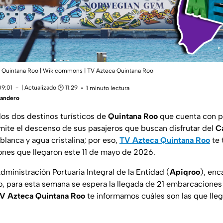
 Quintana Roo | Wikicommons | TV Azteca Quintana Roo
09:01
| Actualizado 🕑 11:29
1 minuto lectura
Landero
los dos destinos turísticos de
Quintana Roo
que cuenta con p
rmite el descenso de sus pasajeros que buscan disfrutar del
C
blanca y agua cristalina; por eso,
TV Azteca Quintana Roo
te t
nes que llegaron este 11 de mayo de 2026.
ministración Portuaria Integral de la Entidad (
Apiqroo
), enc
o, para esta semana se espera la llegada de 21 embarcaciones
V Azteca Quintana Roo
te informamos cuáles son las que lleg