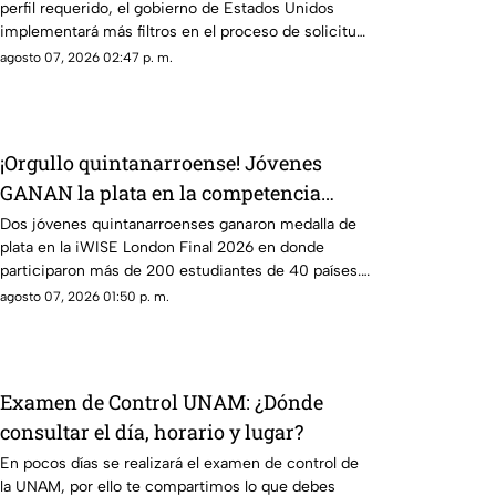
perfil requerido, el gobierno de Estados Unidos
implementará más filtros en el proceso de solicitud
de una visa americana y uno de ellos es que
agosto 07, 2026 02:47 p. m.
revisarán las redes sociales de algunas personas
solicitantes. En TV Azteca Quintana Roo te
compartimos los detalles.
¡Orgullo quintanarroense! Jóvenes
GANAN la plata en la competencia
iWISE London Final 2026
Dos jóvenes quintanarroenses ganaron medalla de
plata en la iWISE London Final 2026 en donde
participaron más de 200 estudiantes de 40 países.
Te contamos los detalles.
agosto 07, 2026 01:50 p. m.
Examen de Control UNAM: ¿Dónde
consultar el día, horario y lugar?
En pocos días se realizará el examen de control de
la UNAM, por ello te compartimos lo que debes