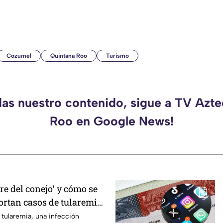
Cozumel
Quintana Roo
Turismo
das nuestro contenido, sigue a TV Azt
Roo en Google News!
bre del conejo’ y cómo se
ortan casos de tularemia
a en la población
tularemia, una infección