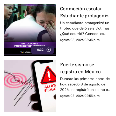
Conmoción escolar:
Estudiante protagoniza
t1r0t30 con seis
Un estudiante protagonizó un
tiroteo que dejó seis víctimas.
víctimas
¿Qué ocurrió? Conoce los
detalles de esta tragedia.
agosto 08, 2026 03:35 p. m.
0:32
Fuerte sismo se
registra en México
HOY, sábado 8 de
Durante las primeras horas de
hoy, sábado 8 de agosto de
agosto de 2026: ¿Dónde
2026, se registró un sismo en
fue el epicentro del
México. Te decimos en donde
agosto 08, 2026 02:55 p. m.
temblor de este día?
ocurrió y cuál fue su magnitud.