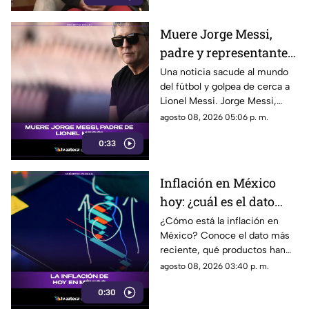
podrían representar un riesgo
para la libertad de expresión y
Muere Jorge Messi,
convertirse en una forma de
padre y representante
censura impulsada desde el
Gobierno Federal.
de Lionel Messi
Una noticia sacude al mundo
del fútbol y golpea de cerca a
Lionel Messi. Jorge Messi,
padre y representante del astro
agosto 08, 2026 05:06 p. m.
argentino, ha fallecido. Conoce
0:33
los detalles tras la noticia.
Inflación en México
hoy: ¿cuál es el dato
actual?
¿Cómo está la inflación en
México? Conoce el dato más
reciente, qué productos han
subido de precio y cómo
agosto 08, 2026 03:40 p. m.
podría impactar a tu bolsillo.
0:30