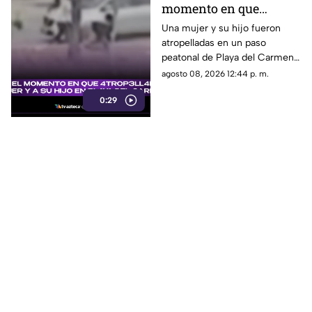
momento en que
4tr0p3ll4n a una mujer
Una mujer y su hijo fueron
atropelladas en un paso
y a su hijo en un paso
peatonal de Playa del Carmen.
peatonal de Playa del
Cámara de seguridad captó el
agosto 08, 2026 12:44 p. m.
Carmen
momento exacto en que
0:29
ocurrieron los hechos.