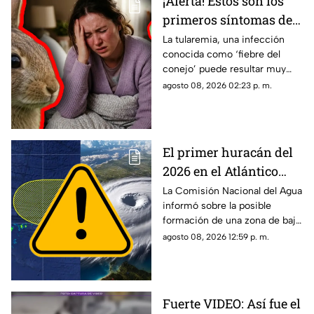
¡Alerta! Estos son los
primeros síntomas de
la ‘fiebre del conejo’ y lo
La tularemia, una infección
conocida como ‘fiebre del
que debes saber sobre
conejo’ puede resultar muy
el contagio de
grave y aquí te compartimos
agosto 08, 2026 02:23 p. m.
tularemia
los primeros síntomas que
debes conocer.
El primer huracán del
2026 en el Atlántico
podría formarse en 7
La Comisión Nacional del Agua
informó sobre la posible
días: ¿Cuál es la
formación de una zona de baja
probabilidad de
presión en el Atlántico, misma
agosto 08, 2026 12:59 p. m.
desarrollo ciclónico?
que podría evolucionar en
huracán.
Fuerte VIDEO: Así fue el