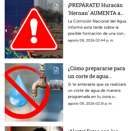
¡PREPÁRATE! Huracán
'Hernan' AUMENTA a
70% su probabilidad de
La Comisión Nacional del Agua
informó esta tarde sobre la
desarrollo y esta es la
posible formación de una zona
ubicación exacta del
de baja presión con potencial
agosto 08, 2026 02:44 p. m.
potencial ciclón
ciclónico en el Pacífico. Aquí
tropical
los detalles.
¿Cómo prepararse para
un corte de agua
programado? Esto
Si te enteraste que se realizará
un corte de agua de manera
puedes hacer ante la
programada en tu zona o
suspensión del servicio
simplemente de quedaste sin
agosto 08, 2026 02:31 p. m.
servicio, estos consejos te
pueden servir.