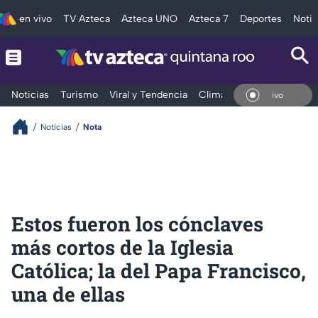
en vivo
TV Azteca
Azteca UNO
Azteca 7
Deportes
Notic
Noticias
Turismo
Viral y Tendencia
Clima
Tráfico
Deporte
En V
Noticias
Nota
Estos fueron los cónclaves
más cortos de la Iglesia
Católica; la del Papa Francisco,
una de ellas