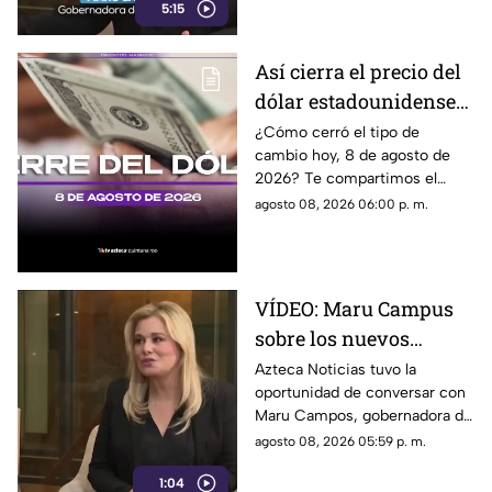
5:15
lineamientos para los derechos
de las audiencias y la libertad
de expresión. Señaló que estas
Así cierra el precio del
disposiciones podrían
dólar estadounidense
utilizarse para sancionar a
medios y periodistas críticos,
HOY, sábado 8 de
¿Cómo cerró el tipo de
además de abrir la puerta a
cambio hoy, 8 de agosto de
agosto de 2026, en
que el poder determine qué
2026? Te compartimos el
Cancún
contenidos son información,
precio del dólar al cierre de
agosto 08, 2026 06:00 p. m.
opinión o motivo de sanción.
hoy en Cancún, así como el
resto de las divisas.
VÍDEO: Maru Campus
sobre los nuevos
lineamientos y señala
Azteca Noticias tuvo la
oportunidad de conversar con
que son un riesgo para
Maru Campos, gobernadora de
la libertad de expresión
Chihuahua, quien habló sobre
agosto 08, 2026 05:59 p. m.
los nuevos lineamientos que,
1:04
de acuerdo con su postura,