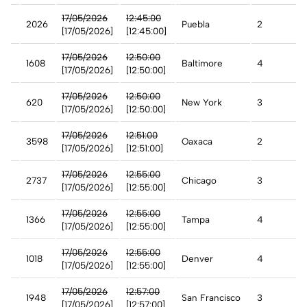
17/05/2026
12:45:00
2026
Puebla
2
[17/05/2026]
[12:45:00]
t
17/05/2026
12:50:00
1608
Baltimore
4
[17/05/2026]
[12:50:00]
17/05/2026
12:50:00
620
New York
3
[17/05/2026]
[12:50:00]
17/05/2026
12:51:00
3598
Oaxaca
2
[17/05/2026]
[12:51:00]
17/05/2026
12:55:00
2737
Chicago
3
[17/05/2026]
[12:55:00]
17/05/2026
12:55:00
1366
Tampa
4
[17/05/2026]
[12:55:00]
t
17/05/2026
12:55:00
1018
Denver
4
[17/05/2026]
[12:55:00]
17/05/2026
12:57:00
1948
San Francisco
3
[17/05/2026]
[12:57:00]