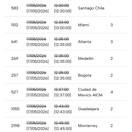
17/05/2026
12:30:00
583
Santiago Chile
[17/05/2026]
[12:30:00]
17/05/2026
12:33:00
1102
Miami
3
[17/05/2026]
[13:00:00]
17/05/2026
12:35:00
641
Atlanta
3
[17/05/2026]
[12:35:00]
17/05/2026
12:35:00
269
Medellin
2
[17/05/2026]
[12:35:00]
17/05/2026
12:35:00
257
Bogota
2
[17/05/2026]
[12:35:00]
17/05/2026
12:37:00
Ciudad de
co
527
4
[17/05/2026]
[12:37:00]
Mexico AICM
17/05/2026
12:43:00
1055
Guadalajara
2
[17/05/2026]
[12:43:00]
17/05/2026
12:45:00
2198
Monterrey
2
[17/05/2026]
[12:45:00]