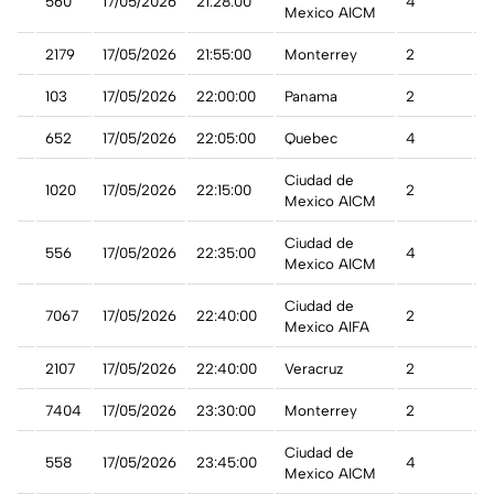
co
560
17/05/2026
21:28:00
4
A
Mexico AICM
2179
17/05/2026
21:55:00
Monterrey
2
A
103
17/05/2026
22:00:00
Panama
2
A
t
652
17/05/2026
22:05:00
Quebec
4
A
Ciudad de
1020
17/05/2026
22:15:00
2
A
Mexico AICM
Ciudad de
co
556
17/05/2026
22:35:00
4
A
Mexico AICM
Ciudad de
7067
17/05/2026
22:40:00
2
A
Mexico AIFA
2107
17/05/2026
22:40:00
Veracruz
2
A
7404
17/05/2026
23:30:00
Monterrey
2
A
Ciudad de
co
558
17/05/2026
23:45:00
4
A
Mexico AICM