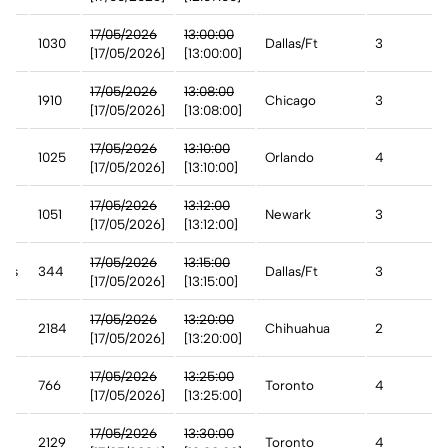
17/05/2026
13:00:00
1030
Dallas/Ft
3
[17/05/2026]
[13:00:00]
17/05/2026
13:08:00
1910
Chicago
3
[17/05/2026]
[13:08:00]
t
17/05/2026
13:10:00
1025
Orlando
4
[17/05/2026]
[13:10:00]
17/05/2026
13:12:00
1051
Newark
3
[17/05/2026]
[13:12:00]
17/05/2026
13:15:00
ines
344
Dallas/Ft
3
[17/05/2026]
[13:15:00]
17/05/2026
13:20:00
2184
Chihuahua
2
[17/05/2026]
[13:20:00]
17/05/2026
13:25:00
766
Toronto
4
[17/05/2026]
[13:25:00]
17/05/2026
13:30:00
2129
Toronto
4