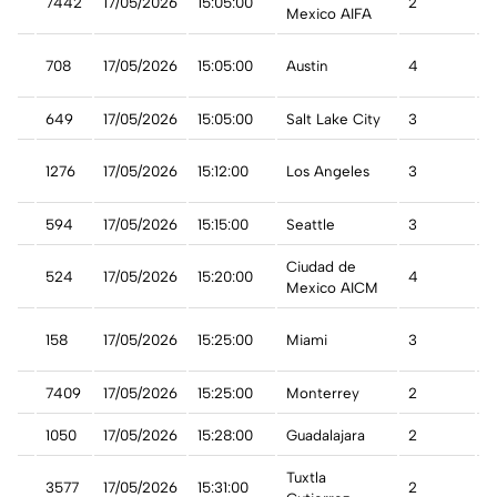
7442
17/05/2026
15:05:00
2
A
Mexico AIFA
t
708
17/05/2026
15:05:00
Austin
4
A
649
17/05/2026
15:05:00
Salt Lake City
3
A
1276
17/05/2026
15:12:00
Los Angeles
3
A
594
17/05/2026
15:15:00
Seattle
3
A
Ciudad de
co
524
17/05/2026
15:20:00
4
A
Mexico AICM
158
17/05/2026
15:25:00
Miami
3
A
7409
17/05/2026
15:25:00
Monterrey
2
A
1050
17/05/2026
15:28:00
Guadalajara
2
A
Tuxtla
3577
17/05/2026
15:31:00
2
A