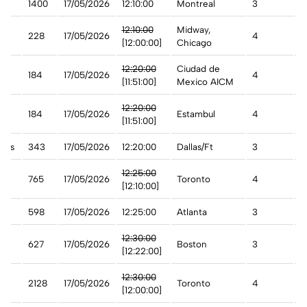
da
1400
17/05/2026
12:10:00
Montreal
3
A
t
12:10:00
Midway,
228
17/05/2026
4
A
[12:00:00]
Chicago
12:20:00
Ciudad de
184
17/05/2026
4
A
[11:51:00]
Mexico AICM
12:20:00
184
17/05/2026
Estambul
4
A
[11:51:00]
ines
343
17/05/2026
12:20:00
Dallas/Ft
3
C
12:25:00
765
17/05/2026
Toronto
4
A
[12:10:00]
598
17/05/2026
12:25:00
Atlanta
3
A
12:30:00
627
17/05/2026
Boston
3
A
[12:22:00]
12:30:00
2128
17/05/2026
Toronto
4
A
[12:00:00]