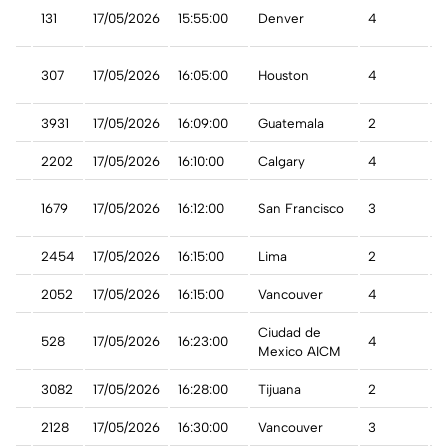
t
131
17/05/2026
15:55:00
Denver
4
A
t
307
17/05/2026
16:05:00
Houston
4
A
3931
17/05/2026
16:09:00
Guatemala
2
A
2202
17/05/2026
16:10:00
Calgary
4
A
1679
17/05/2026
16:12:00
San Francisco
3
A
ru
2454
17/05/2026
16:15:00
Lima
2
A
2052
17/05/2026
16:15:00
Vancouver
4
A
Ciudad de
co
528
17/05/2026
16:23:00
4
A
Mexico AICM
3082
17/05/2026
16:28:00
Tijuana
2
A
da
2128
17/05/2026
16:30:00
Vancouver
3
A