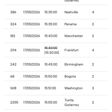
Gutierrez
t
386
17/05/2026
15:35:00
Nashville
4
A
324
17/05/2026
15:35:00
Panama
2
A
ys
182
17/05/2026
15:40:00
Manchester
2
A
15:40:00
2114
17/05/2026
Frankfurt
4
A
[15:30:00]
ys
242
17/05/2026
15:45:00
Birmingham
2
A
68
17/05/2026
15:50:00
Bogota
2
A
1618
17/05/2026
15:51:00
Washington
3
A
Tuxtla
2255
17/05/2026
15:55:00
2
A
Gutierrez