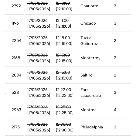
17/05/2026
12:10:00
2792
Charlotte
3
[17/05/2026]
[12:10:00]
17/05/2026
12:11:00
1196
Chicago
3
[17/05/2026]
[12:11:00]
17/05/2026
12:15:00
Tuxtla
2254
2
[17/05/2026]
[12:15:00]
Gutierrez
17/05/2026
12:15:00
2168
Monterrey
2
[17/05/2026]
[12:15:00]
17/05/2026
12:15:00
2034
Saltillo
2
[17/05/2026]
[12:15:00]
17/05/2026
12:22:00
Fort
ines
528
3
[17/05/2026]
[12:22:00]
Lauderdale
17/05/2026
12:25:00
2963
Montreal
4
[17/05/2026]
[12:25:00]
17/05/2026
12:30:00
2175
Philadelphia
3
[17/05/2026]
[12:30:00]