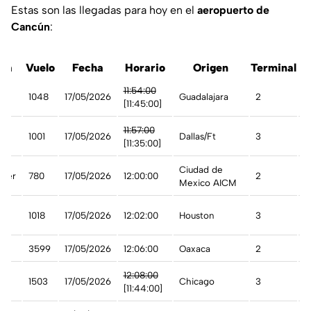
Estas son las llegadas para hoy en el
aeropuerto de
Cancún
:
nea
Vuelo
Fecha
Horario
Origen
Terminal
11:54:00
1048
17/05/2026
Guadalajara
2
A
[11:45:00]
11:57:00
1001
17/05/2026
Dallas/Ft
3
A
[11:35:00]
Ciudad de
rter
780
17/05/2026
12:00:00
2
C
Mexico AICM
1018
17/05/2026
12:02:00
Houston
3
A
3599
17/05/2026
12:06:00
Oaxaca
2
A
12:08:00
1503
17/05/2026
Chicago
3
A
[11:44:00]