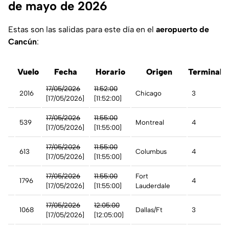
de mayo de 2026
Estas son las salidas para este día en el
aeropuerto de
Cancún
:
ea
Vuelo
Fecha
Horario
Origen
Terminal
17/05/2026
11:52:00
2016
Chicago
3
[17/05/2026]
[11:52:00]
17/05/2026
11:55:00
t
539
Montreal
4
[17/05/2026]
[11:55:00]
t
17/05/2026
11:55:00
613
Columbus
4
[17/05/2026]
[11:55:00]
17/05/2026
11:55:00
Fort
1796
4
[17/05/2026]
[11:55:00]
Lauderdale
17/05/2026
12:05:00
1068
Dallas/Ft
3
[17/05/2026]
[12:05:00]