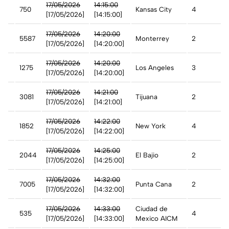
t
17/05/2026
14:15:00
750
Kansas City
4
[17/05/2026]
[14:15:00]
17/05/2026
14:20:00
5587
Monterrey
2
[17/05/2026]
[14:20:00]
17/05/2026
14:20:00
1275
Los Angeles
3
[17/05/2026]
[14:20:00]
17/05/2026
14:21:00
3081
Tijuana
2
[17/05/2026]
[14:21:00]
17/05/2026
14:22:00
1852
New York
4
[17/05/2026]
[14:22:00]
17/05/2026
14:25:00
2044
El Bajio
2
[17/05/2026]
[14:25:00]
17/05/2026
14:32:00
7005
Punta Cana
2
[17/05/2026]
[14:32:00]
17/05/2026
14:33:00
Ciudad de
co
535
4
[17/05/2026]
[14:33:00]
Mexico AICM