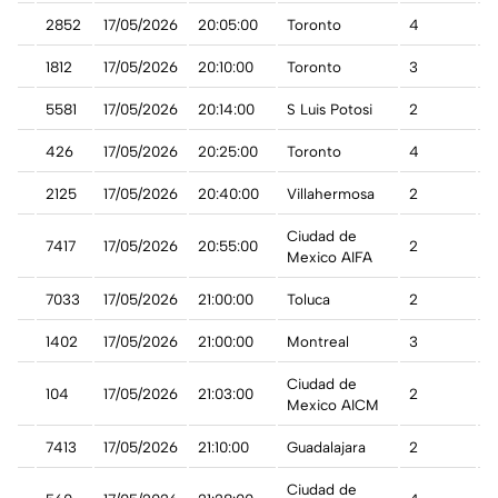
2852
17/05/2026
20:05:00
Toronto
4
A
da
1812
17/05/2026
20:10:00
Toronto
3
A
5581
17/05/2026
20:14:00
S Luis Potosi
2
A
t
426
17/05/2026
20:25:00
Toronto
4
A
2125
17/05/2026
20:40:00
Villahermosa
2
A
Ciudad de
7417
17/05/2026
20:55:00
2
A
Mexico AIFA
7033
17/05/2026
21:00:00
Toluca
2
A
da
1402
17/05/2026
21:00:00
Montreal
3
A
Ciudad de
104
17/05/2026
21:03:00
2
A
Mexico AICM
7413
17/05/2026
21:10:00
Guadalajara
2
A
Ciudad de