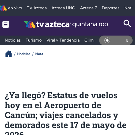
en vivo
TV Azteca
Azteca UNO
Azteca 7
Deportes
Notic
Noticias
Turismo
Viral y Tendencia
Clima
Tráfico
Deporte
En Vivo
Noticias
Nota
¿Ya llegó? Estatus de vuelos
hoy en el Aeropuerto de
Cancún; viajes cancelados y
demorados este 17 de mayo de
2026