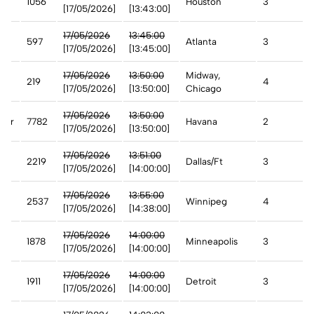
1056
Houston
3
[17/05/2026]
[13:43:00]
17/05/2026
13:45:00
597
Atlanta
3
[17/05/2026]
[13:45:00]
t
17/05/2026
13:50:00
Midway,
219
4
[17/05/2026]
[13:50:00]
Chicago
17/05/2026
13:50:00
ter
7782
Havana
2
[17/05/2026]
[13:50:00]
17/05/2026
13:51:00
2219
Dallas/Ft
3
[17/05/2026]
[14:00:00]
17/05/2026
13:55:00
2537
Winnipeg
4
[17/05/2026]
[14:38:00]
17/05/2026
14:00:00
1878
Minneapolis
3
[17/05/2026]
[14:00:00]
17/05/2026
14:00:00
1911
Detroit
3
[17/05/2026]
[14:00:00]