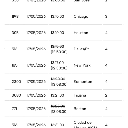
650
17/05/2026
13:05:00
San Jose
2
A
a
1198
17/05/2026
13:10:00
Chicago
3
A
t
305
17/05/2026
13:10:00
Houston
4
A
13:15:00
try
513
17/05/2026
Dallas/Ft
4
A
[12:50:00]
13:17:00
1851
17/05/2026
New York
4
A
[12:30:00]
13:20:00
2300
17/05/2026
Edmonton
4
A
[13:08:00]
3080
17/05/2026
13:21:00
Tijuana
2
A
13:25:00
771
17/05/2026
Boston
4
A
[13:08:00]
Ciudad de
co
516
17/05/2026
13:31:00
4
A
Mexico AICM