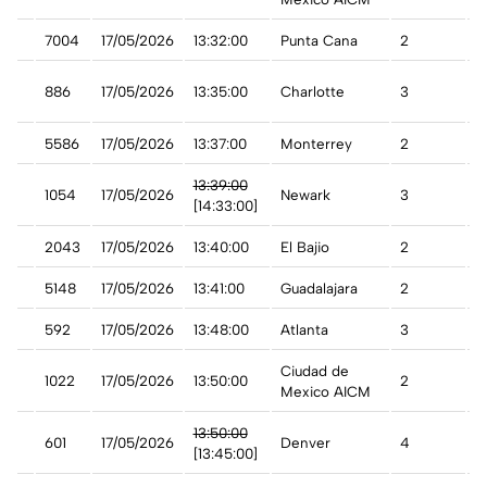
7004
17/05/2026
13:32:00
Punta Cana
2
A
886
17/05/2026
13:35:00
Charlotte
3
A
5586
17/05/2026
13:37:00
Monterrey
2
A
13:39:00
1054
17/05/2026
Newark
3
D
[14:33:00]
2043
17/05/2026
13:40:00
El Bajio
2
A
5148
17/05/2026
13:41:00
Guadalajara
2
A
592
17/05/2026
13:48:00
Atlanta
3
A
Ciudad de
1022
17/05/2026
13:50:00
2
A
Mexico AICM
t
13:50:00
601
17/05/2026
Denver
4
A
[13:45:00]