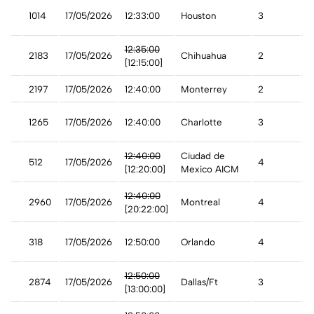
1014
17/05/2026
12:33:00
Houston
3
A
12:35:00
2183
17/05/2026
Chihuahua
2
A
[12:15:00]
2197
17/05/2026
12:40:00
Monterrey
2
A
1265
17/05/2026
12:40:00
Charlotte
3
A
12:40:00
Ciudad de
co
512
17/05/2026
4
A
[12:20:00]
Mexico AICM
12:40:00
2960
17/05/2026
Montreal
4
D
[20:22:00]
t
318
17/05/2026
12:50:00
Orlando
4
A
12:50:00
2874
17/05/2026
Dallas/Ft
3
D
[13:00:00]