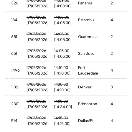
17/05/2026
14:03:00
326
Panama
2
[17/05/2026]
[14:03:00]
17/05/2026
14:05:00
184
Estambul
4
[17/05/2026]
[14:05:00]
17/05/2026
14:05:00
651
Guatemala
2
a
[17/05/2026]
[14:05:00]
17/05/2026
14:05:00
651
San Jose
2
a
[17/05/2026]
[14:05:00]
17/05/2026
14:10:00
Fort
1496
4
[17/05/2026]
[14:10:00]
Lauderdale
17/05/2026
14:10:00
1132
Denver
3
[17/05/2026]
[14:10:00]
17/05/2026
14:15:00
2301
Edmonton
4
[17/05/2026]
[14:34:00]
17/05/2026
14:15:00
ry
514
Dallas/Ft
4
[17/05/2026]
[14:15:00]