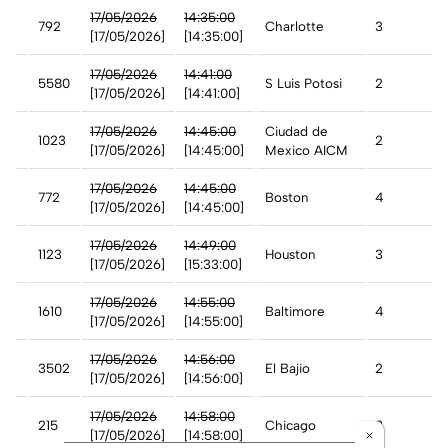
17/05/2026
14:35:00
792
Charlotte
3
[17/05/2026]
[14:35:00]
17/05/2026
14:41:00
5580
S Luis Potosi
2
[17/05/2026]
[14:41:00]
17/05/2026
14:45:00
Ciudad de
1023
2
[17/05/2026]
[14:45:00]
Mexico AICM
17/05/2026
14:45:00
772
Boston
4
[17/05/2026]
[14:45:00]
17/05/2026
14:49:00
1123
Houston
3
[17/05/2026]
[15:33:00]
t
17/05/2026
14:55:00
1610
Baltimore
4
[17/05/2026]
[14:55:00]
17/05/2026
14:56:00
3502
El Bajio
2
[17/05/2026]
[14:56:00]
17/05/2026
14:58:00
215
Chicago
3
[17/05/2026]
[14:58:00]