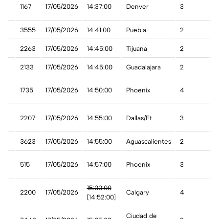
1167
17/05/2026
14:37:00
Denver
3
A
3555
17/05/2026
14:41:00
Puebla
2
A
2263
17/05/2026
14:45:00
Tijuana
2
A
2133
17/05/2026
14:45:00
Guadalajara
2
A
t
1735
17/05/2026
14:50:00
Phoenix
4
A
2207
17/05/2026
14:55:00
Dallas/Ft
3
A
3623
17/05/2026
14:55:00
Aguascalientes
2
A
515
17/05/2026
14:57:00
Phoenix
3
A
15:00:00
2200
17/05/2026
Calgary
4
A
[14:52:00]
Ciudad de