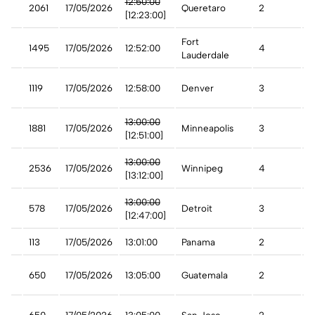
12:50:00
2061
17/05/2026
Queretaro
2
A
[12:23:00]
Fort
1495
17/05/2026
12:52:00
4
A
Lauderdale
1119
17/05/2026
12:58:00
Denver
3
A
13:00:00
1881
17/05/2026
Minneapolis
3
A
[12:51:00]
13:00:00
2536
17/05/2026
Winnipeg
4
D
[13:12:00]
13:00:00
578
17/05/2026
Detroit
3
A
[12:47:00]
113
17/05/2026
13:01:00
Panama
2
A
650
17/05/2026
13:05:00
Guatemala
2
A
a