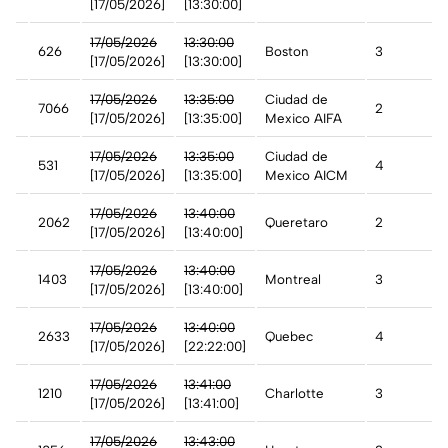
[17/05/2026]
[13:30:00]
17/05/2026
13:30:00
626
Boston
3
[17/05/2026]
[13:30:00]
17/05/2026
13:35:00
Ciudad de
7066
2
[17/05/2026]
[13:35:00]
Mexico AIFA
17/05/2026
13:35:00
Ciudad de
co
531
4
[17/05/2026]
[13:35:00]
Mexico AICM
17/05/2026
13:40:00
2062
Queretaro
2
[17/05/2026]
[13:40:00]
17/05/2026
13:40:00
a
1403
Montreal
3
[17/05/2026]
[13:40:00]
17/05/2026
13:40:00
2633
Quebec
4
[17/05/2026]
[22:22:00]
17/05/2026
13:41:00
1210
Charlotte
3
[17/05/2026]
[13:41:00]
17/05/2026
13:43:00