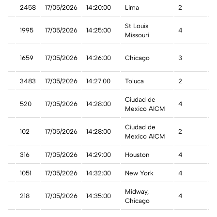
ru
2458
17/05/2026
14:20:00
Lima
2
A
t
St Louis
1995
17/05/2026
14:25:00
4
A
Missouri
1659
17/05/2026
14:26:00
Chicago
3
A
3483
17/05/2026
14:27:00
Toluca
2
A
Ciudad de
co
520
17/05/2026
14:28:00
4
A
Mexico AICM
Ciudad de
102
17/05/2026
14:28:00
2
A
Mexico AICM
316
17/05/2026
14:29:00
Houston
4
C
1051
17/05/2026
14:32:00
New York
4
A
t
Midway,
218
17/05/2026
14:35:00
4
A
Chicago