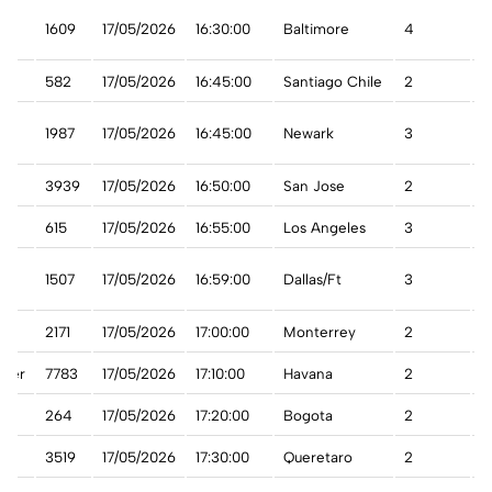
t
1609
17/05/2026
16:30:00
Baltimore
4
A
582
17/05/2026
16:45:00
Santiago Chile
2
A
1987
17/05/2026
16:45:00
Newark
3
A
3939
17/05/2026
16:50:00
San Jose
2
A
615
17/05/2026
16:55:00
Los Angeles
3
A
1507
17/05/2026
16:59:00
Dallas/Ft
3
A
2171
17/05/2026
17:00:00
Monterrey
2
A
rter
7783
17/05/2026
17:10:00
Havana
2
C
264
17/05/2026
17:20:00
Bogota
2
A
3519
17/05/2026
17:30:00
Queretaro
2
A