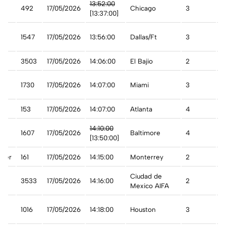
13:52:00
492
17/05/2026
Chicago
3
A
[13:37:00]
1547
17/05/2026
13:56:00
Dallas/Ft
3
A
3503
17/05/2026
14:06:00
El Bajio
2
A
1730
17/05/2026
14:07:00
Miami
3
A
153
17/05/2026
14:07:00
Atlanta
4
A
t
14:10:00
1607
17/05/2026
Baltimore
4
A
[13:50:00]
rter
161
17/05/2026
14:15:00
Monterrey
2
C
Ciudad de
3533
17/05/2026
14:16:00
2
A
Mexico AIFA
1016
17/05/2026
14:18:00
Houston
3
A