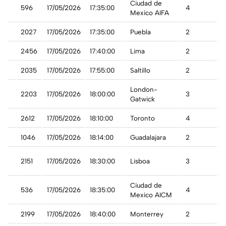
Ciudad de
co
596
17/05/2026
17:35:00
4
A
Mexico AIFA
2027
17/05/2026
17:35:00
Puebla
2
A
ru
2456
17/05/2026
17:40:00
Lima
2
A
2035
17/05/2026
17:55:00
Saltillo
2
A
London-
2203
17/05/2026
18:00:00
3
A
Gatwick
2612
17/05/2026
18:10:00
Toronto
4
A
1046
17/05/2026
18:14:00
Guadalajara
2
A
y
2151
17/05/2026
18:30:00
Lisboa
3
A
Ciudad de
co
536
17/05/2026
18:35:00
4
A
Mexico AICM
2199
17/05/2026
18:40:00
Monterrey
2
A