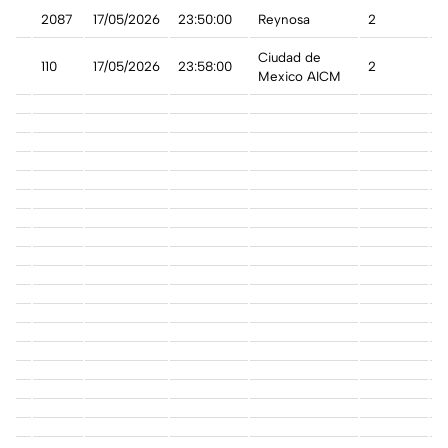
2087
17/05/2026
23:50:00
Reynosa
2
A
Ciudad de
110
17/05/2026
23:58:00
2
A
Mexico AICM