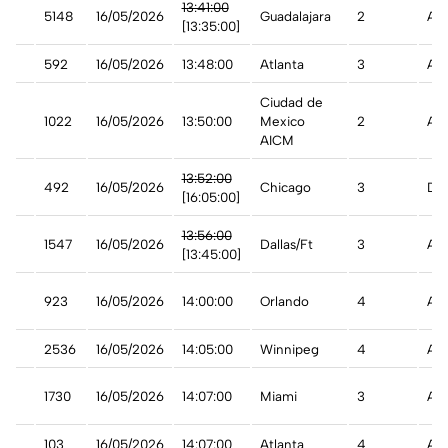
13:41:00
5148
16/05/2026
Guadalajara
2
A t
[13:35:00]
592
16/05/2026
13:48:00
Atlanta
3
A t
Ciudad de
1022
16/05/2026
13:50:00
Mexico
2
A t
AICM
an
13:52:00
492
16/05/2026
Chicago
3
De
[16:05:00]
an
13:56:00
1547
16/05/2026
Dallas/Ft
3
Ade
[13:45:00]
est
923
16/05/2026
14:00:00
Orlando
4
A t
t
2536
16/05/2026
14:05:00
Winnipeg
4
A t
an
1730
16/05/2026
14:07:00
Miami
3
A t
r
103
16/05/2026
14:07:00
Atlanta
4
A t