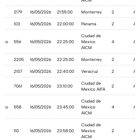
AICM
2179
16/05/2026
21:55:00
Monterrey
2
A t
103
16/05/2026
22:00:00
Panama
2
A t
Ciudad de
xico
556
16/05/2026
22:25:00
Mexico
4
A t
AICM
2205
16/05/2026
22:25:00
Monterrey
2
A t
2107
16/05/2026
22:40:00
Veracruz
2
A t
Ciudad de
7061
16/05/2026
23:10:00
2
A t
Mexico AIFA
Ciudad de
xico
558
16/05/2026
23:45:00
Mexico
4
A t
AICM
Ciudad de
110
16/05/2026
23:58:00
Mexico
2
A t
AICM