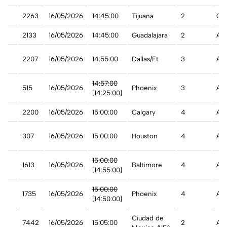
2263
16/05/2026
14:45:00
Tijuana
2
Ca
2133
16/05/2026
14:45:00
Guadalajara
2
A t
an
2207
16/05/2026
14:55:00
Dallas/Ft
3
A t
an
14:57:00
515
16/05/2026
Phoenix
3
Ade
[14:25:00]
t
2200
16/05/2026
15:00:00
Calgary
4
A t
est
307
16/05/2026
15:00:00
Houston
4
A t
est
15:00:00
1613
16/05/2026
Baltimore
4
A t
[14:55:00]
est
15:00:00
1735
16/05/2026
Phoenix
4
A t
[14:50:00]
Ciudad de
7442
16/05/2026
15:05:00
2
A t