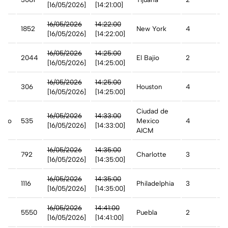
[16/05/2026]
[14:21:00]
16/05/2026
14:22:00
1852
New York
4
A
[16/05/2026]
[14:22:00]
16/05/2026
14:25:00
2044
El Bajio
2
A
[16/05/2026]
[14:25:00]
st
16/05/2026
14:25:00
306
Houston
4
A
[16/05/2026]
[14:25:00]
Ciudad de
16/05/2026
14:33:00
ico
535
Mexico
4
A
[16/05/2026]
[14:33:00]
AICM
n
16/05/2026
14:35:00
792
Charlotte
3
A
[16/05/2026]
[14:35:00]
n
16/05/2026
14:35:00
1116
Philadelphia
3
A
[16/05/2026]
[14:35:00]
16/05/2026
14:41:00
5550
Puebla
2
A
[16/05/2026]
[14:41:00]