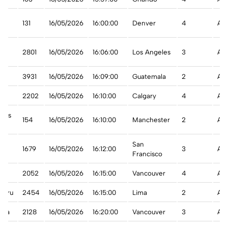
est
131
16/05/2026
16:00:00
Denver
4
A t
an
2801
16/05/2026
16:06:00
Los Angeles
3
A t
3931
16/05/2026
16:09:00
Guatemala
2
A t
t
2202
16/05/2026
16:10:00
Calgary
4
A t
ways
154
16/05/2026
16:10:00
Manchester
2
A t
on
San
1679
16/05/2026
16:12:00
3
A t
Francisco
t
2052
16/05/2026
16:15:00
Vancouver
4
A t
Peru
2454
16/05/2026
16:15:00
Lima
2
A t
ada
2128
16/05/2026
16:20:00
Vancouver
3
A t