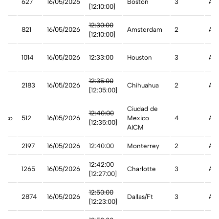
627
16/05/2026
Boston
3
Ade
[12:10:00]
12:30:00
821
16/05/2026
Amsterdam
2
Ade
and
[12:10:00]
1014
16/05/2026
12:33:00
Houston
3
A t
12:35:00
2183
16/05/2026
Chihuahua
2
Ade
[12:05:00]
Ciudad de
12:40:00
xico
512
16/05/2026
Mexico
4
A t
[12:35:00]
AICM
2197
16/05/2026
12:40:00
Monterrey
2
A t
an
12:42:00
1265
16/05/2026
Charlotte
3
Ade
[12:27:00]
an
12:50:00
2874
16/05/2026
Dallas/Ft
3
Ade
[12:23:00]