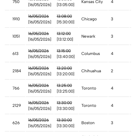
750
Kansas City
4
A
[16/05/2026]
[13:05:00]
n
16/05/2026
13:08:00
1910
Chicago
3
D
[16/05/2026]
[15:30:00]
16/05/2026
13:12:00
1051
Newark
3
A
[16/05/2026]
[13:12:00]
st
16/05/2026
13:15:00
613
Columbus
4
D
[16/05/2026]
[13:40:00]
16/05/2026
13:20:00
2184
Chihuahua
2
A
[16/05/2026]
[13:20:00]
16/05/2026
13:25:00
766
Toronto
4
A
[16/05/2026]
[13:25:00]
16/05/2026
13:30:00
t
2129
Toronto
4
A
[16/05/2026]
[13:30:00]
16/05/2026
13:30:00
626
Boston
3
A
[16/05/2026]
[13:30:00]