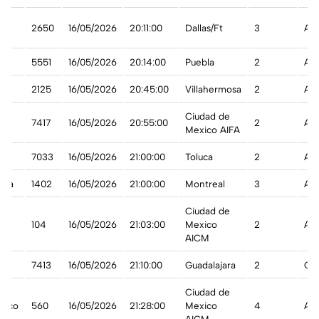
an
2650
16/05/2026
20:11:00
Dallas/Ft
3
A t
5551
16/05/2026
20:14:00
Puebla
2
A t
2125
16/05/2026
20:45:00
Villahermosa
2
A t
Ciudad de
7417
16/05/2026
20:55:00
2
A t
Mexico AIFA
7033
16/05/2026
21:00:00
Toluca
2
A t
ada
1402
16/05/2026
21:00:00
Montreal
3
A t
Ciudad de
104
16/05/2026
21:03:00
Mexico
2
A t
AICM
7413
16/05/2026
21:10:00
Guadalajara
2
Ca
Ciudad de
xico
560
16/05/2026
21:28:00
Mexico
4
A t