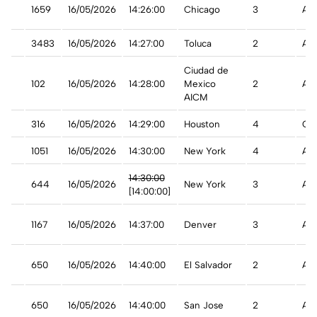
1659
16/05/2026
14:26:00
Chicago
3
A t
3483
16/05/2026
14:27:00
Toluca
2
A t
Ciudad de
102
16/05/2026
14:28:00
Mexico
2
A t
AICM
r
316
16/05/2026
14:29:00
Houston
4
Ca
e
1051
16/05/2026
14:30:00
New York
4
A t
14:30:00
644
16/05/2026
New York
3
Ade
[14:00:00]
1167
16/05/2026
14:37:00
Denver
3
A t
650
16/05/2026
14:40:00
El Salvador
2
A t
ica
650
16/05/2026
14:40:00
San Jose
2
A t
ica