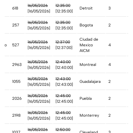
16/05/2026
12:35:00
618
Detroit
3
Ir
[16/05/2026]
[12:35:00]
16/05/2026
12:35:00
257
Bogota
2
Ir
[16/05/2026]
[12:35:00]
Ciudad de
16/05/2026
12:37:00
ico
527
Mexico
4
Ir
[16/05/2026]
[12:37:00]
AICM
16/05/2026
12:40:00
t
2963
Montreal
4
Ir
[16/05/2026]
[12:40:00]
16/05/2026
12:43:00
1055
Guadalajara
2
A
[16/05/2026]
[12:43:00]
16/05/2026
12:45:00
2026
Puebla
2
A
[16/05/2026]
[12:45:00]
16/05/2026
12:45:00
2198
Monterrey
2
A
[16/05/2026]
[12:45:00]
16/05/2026
12:50:00
1037
Cleveland
3
A