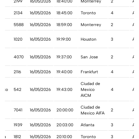
2199
16/05/2026
18:40:00
Monterrey
2
A t
t
2134
16/05/2026
18:45:00
Toronto
4
A t
5588
16/05/2026
18:59:00
Monterrey
2
A t
1020
16/05/2026
19:19:00
Houston
3
A t
C
4070
16/05/2026
19:37:00
San Jose
2
A t
2116
16/05/2026
19:40:00
Frankfurt
4
A t
Ciudad de
xico
542
16/05/2026
19:43:00
Mexico
4
A t
AICM
Ciudad de
7041
16/05/2026
20:00:00
2
A t
Mexico AIFA
1939
16/05/2026
20:03:00
Atlanta
3
A t
ada
1812
16/05/2026
20:10:00
Toronto
3
A t