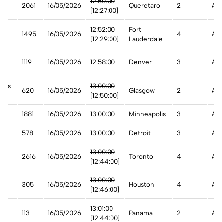
12:50:00
2061
16/05/2026
Queretaro
2
Ade
[12:27:00]
12:52:00
Fort
e
1495
16/05/2026
4
Ade
[12:29:00]
Lauderdale
1119
16/05/2026
12:58:00
Denver
3
A t
ways
13:00:00
620
16/05/2026
Glasgow
2
A t
on
[12:50:00]
1881
16/05/2026
13:00:00
Minneapolis
3
A t
578
16/05/2026
13:00:00
Detroit
3
A t
13:00:00
2616
16/05/2026
Toronto
4
Ade
[12:44:00]
est
13:00:00
305
16/05/2026
Houston
4
Ade
[12:46:00]
13:01:00
113
16/05/2026
Panama
2
Ade
[12:44:00]