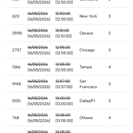
[16/05/2026]
[12:50:00]
16/05/2026
12:50:00
620
New York
3
A
[16/05/2026]
[12:50:00]
16/05/2026
12:51:00
3598
Oaxaca
2
A
[16/05/2026]
[12:51:00]
16/05/2026
12:55:00
2737
Chicago
3
A
[16/05/2026]
[12:55:00]
16/05/2026
12:55:00
1366
Tampa
4
A
[16/05/2026]
[12:55:00]
16/05/2026
12:57:00
San
1948
3
A
[16/05/2026]
[12:57:00]
Francisco
n
16/05/2026
13:00:00
1030
Dallas/Ft
3
A
[16/05/2026]
[13:00:00]
16/05/2026
13:05:00
768
Ottawa
4
A
[16/05/2026]
[13:05:00]
st
16/05/2026
13:05:00