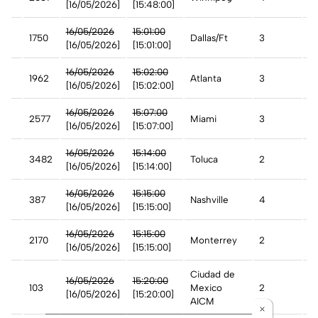
[16/05/2026]
[15:48:00]
n
16/05/2026
15:01:00
1750
Dallas/Ft
3
A
[16/05/2026]
[15:01:00]
16/05/2026
15:02:00
1962
Atlanta
3
A
[16/05/2026]
[15:02:00]
n
16/05/2026
15:07:00
2577
Miami
3
A
[16/05/2026]
[15:07:00]
16/05/2026
15:14:00
3482
Toluca
2
A
[16/05/2026]
[15:14:00]
st
16/05/2026
15:15:00
387
Nashville
4
A
[16/05/2026]
[15:15:00]
16/05/2026
15:15:00
2170
Monterrey
2
A
[16/05/2026]
[15:15:00]
Ciudad de
16/05/2026
15:20:00
103
Mexico
2
A
[16/05/2026]
[15:20:00]
AICM