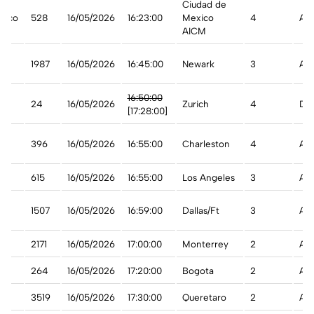
Ciudad de
xico
528
16/05/2026
16:23:00
Mexico
4
A t
AICM
1987
16/05/2026
16:45:00
Newark
3
A t
16:50:00
ss
24
16/05/2026
Zurich
4
De
[17:28:00]
396
16/05/2026
16:55:00
Charleston
4
A t
615
16/05/2026
16:55:00
Los Angeles
3
A t
an
1507
16/05/2026
16:59:00
Dallas/Ft
3
A t
2171
16/05/2026
17:00:00
Monterrey
2
A t
264
16/05/2026
17:20:00
Bogota
2
A t
3519
16/05/2026
17:30:00
Queretaro
2
A t