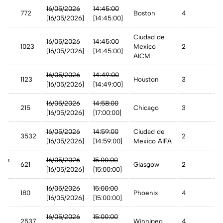
16/05/2026
14:45:00
772
Boston
4
A
[16/05/2026]
[14:45:00]
Ciudad de
16/05/2026
14:45:00
1023
Mexico
2
A
[16/05/2026]
[14:45:00]
AICM
16/05/2026
14:49:00
1123
Houston
3
A
[16/05/2026]
[14:49:00]
n
16/05/2026
14:58:00
215
Chicago
3
D
[16/05/2026]
[17:00:00]
16/05/2026
14:59:00
Ciudad de
3532
2
A
[16/05/2026]
[14:59:00]
Mexico AIFA
ays
16/05/2026
15:00:00
621
Glasgow
2
A
n
[16/05/2026]
[15:00:00]
st
16/05/2026
15:00:00
180
Phoenix
4
A
[16/05/2026]
[15:00:00]
16/05/2026
15:00:00
t
2537
Winnipeg
4
D