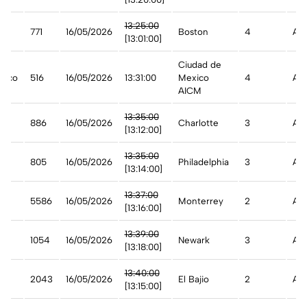
13:25:00
e
771
16/05/2026
Boston
4
Ade
[13:01:00]
Ciudad de
xico
516
16/05/2026
13:31:00
Mexico
4
A t
AICM
an
13:35:00
886
16/05/2026
Charlotte
3
Ade
[13:12:00]
an
13:35:00
805
16/05/2026
Philadelphia
3
Ade
[13:14:00]
13:37:00
5586
16/05/2026
Monterrey
2
Ade
[13:16:00]
13:39:00
1054
16/05/2026
Newark
3
Ade
[13:18:00]
13:40:00
2043
16/05/2026
El Bajio
2
Ade
[13:15:00]