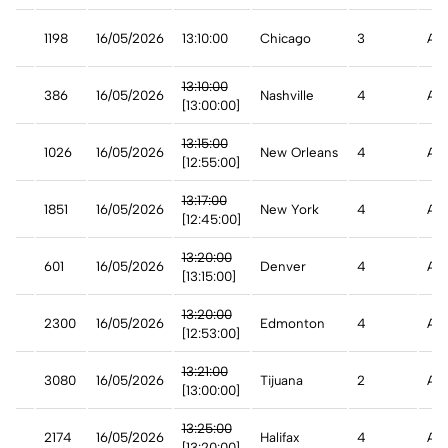
1198
16/05/2026
13:10:00
Chicago
3
A t
est
13:10:00
386
16/05/2026
Nashville
4
A t
[13:00:00]
est
13:15:00
1026
16/05/2026
New Orleans
4
Ade
[12:55:00]
13:17:00
e
1851
16/05/2026
New York
4
Ade
[12:45:00]
est
13:20:00
601
16/05/2026
Denver
4
A t
[13:15:00]
13:20:00
t
2300
16/05/2026
Edmonton
4
Ade
[12:53:00]
13:21:00
3080
16/05/2026
Tijuana
2
Ade
[13:00:00]
13:25:00
t
2174
16/05/2026
Halifax
4
A t
[13:20:00]