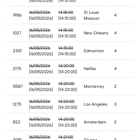
[16/05/2026]
[14:10:00]
st
16/05/2026
14:15:00
St Louis
1986
4
A
[16/05/2026]
[14:15:00]
Missouri
st
16/05/2026
14:15:00
1027
New Orleans
4
A
[16/05/2026]
[14:15:00]
16/05/2026
14:15:00
t
2301
Edmonton
4
A
[16/05/2026]
[14:15:00]
16/05/2026
14:20:00
t
2175
Halifax
4
A
[16/05/2026]
[14:20:00]
16/05/2026
14:20:00
5587
Monterrey
2
A
[16/05/2026]
[14:20:00]
16/05/2026
14:20:00
1275
Los Angeles
3
A
[16/05/2026]
[14:20:00]
16/05/2026
14:20:00
822
Amsterdam
2
A
nd
[16/05/2026]
[14:20:00]
16/05/2026
14:21:00
3081
Tijuana
2
A