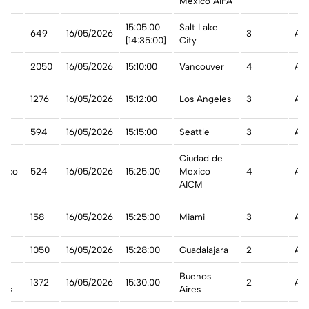
Mexico AIFA
15:05:00
Salt Lake
649
16/05/2026
3
Ade
[14:35:00]
City
t
2050
16/05/2026
15:10:00
Vancouver
4
A t
1276
16/05/2026
15:12:00
Los Angeles
3
A t
594
16/05/2026
15:15:00
Seattle
3
A t
Ciudad de
xico
524
16/05/2026
15:25:00
Mexico
4
A t
AICM
an
158
16/05/2026
15:25:00
Miami
3
A t
1050
16/05/2026
15:28:00
Guadalajara
2
A t
eas
Buenos
1372
16/05/2026
15:30:00
2
A t
nas
Aires