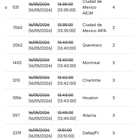
Ciudad de
16/05/2026
13:35:00
ico
531
Mexico
4
A
[16/05/2026]
[13:35:00]
AICM
16/05/2026
13:35:00
Ciudad de
7060
2
A
[16/05/2026]
[13:35:00]
Mexico AIFA
16/05/2026
13:40:00
2062
Queretaro
2
A
[16/05/2026]
[13:40:00]
16/05/2026
13:40:00
ada
1403
Montreal
3
A
[16/05/2026]
[13:40:00]
n
16/05/2026
13:42:00
1210
Charlotte
3
A
[16/05/2026]
[13:42:00]
16/05/2026
13:43:00
1056
Houston
3
A
[16/05/2026]
[13:43:00]
16/05/2026
13:45:00
597
Atlanta
3
A
[16/05/2026]
[13:45:00]
n
16/05/2026
13:51:00
2219
Dallas/Ft
3
A
[16/05/2026]
[13:51:00]