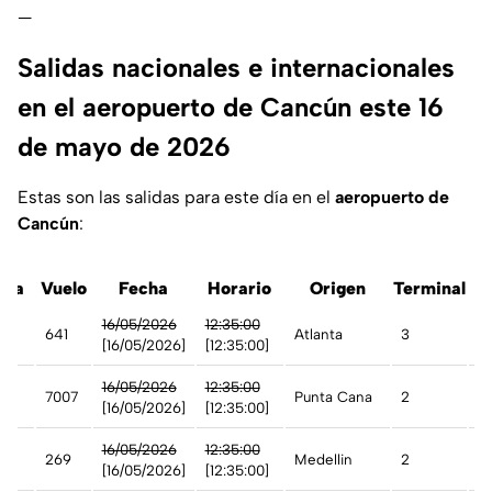
—
Salidas nacionales e internacionales
en el aeropuerto de Cancún este 16
de mayo de 2026
Estas son las salidas para este día en el
aeropuerto de
Cancún
:
nea
Vuelo
Fecha
Horario
Origen
Terminal
E
16/05/2026
12:35:00
641
Atlanta
3
Ir
[16/05/2026]
[12:35:00]
16/05/2026
12:35:00
7007
Punta Cana
2
Ir
[16/05/2026]
[12:35:00]
16/05/2026
12:35:00
269
Medellin
2
Ir
[16/05/2026]
[12:35:00]