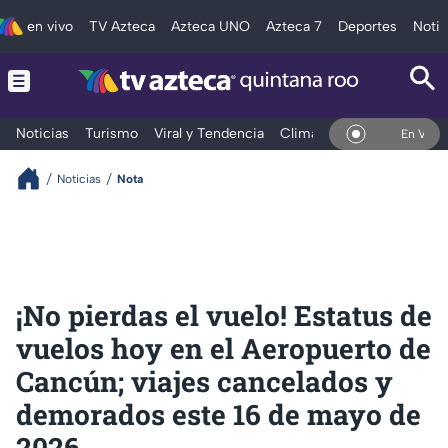
en vivo
TV Azteca
Azteca UNO
Azteca 7
Deportes
Notic
Noticias
Turismo
Viral y Tendencia
Clima
Tráfico
Deporte
En Vivo
Noticias
Nota
¡No pierdas el vuelo! Estatus de
vuelos hoy en el Aeropuerto de
Cancún; viajes cancelados y
demorados este 16 de mayo de
2026