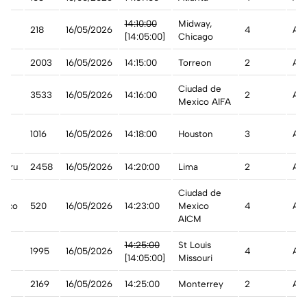
est
14:10:00
Midway,
218
16/05/2026
4
A t
[14:05:00]
Chicago
2003
16/05/2026
14:15:00
Torreon
2
A t
Ciudad de
3533
16/05/2026
14:16:00
2
A t
Mexico AIFA
1016
16/05/2026
14:18:00
Houston
3
A t
Peru
2458
16/05/2026
14:20:00
Lima
2
A t
Ciudad de
xico
520
16/05/2026
14:23:00
Mexico
4
A t
AICM
est
14:25:00
St Louis
1995
16/05/2026
4
Ade
[14:05:00]
Missouri
2169
16/05/2026
14:25:00
Monterrey
2
A t