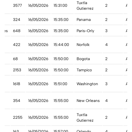
Tuxtla
3577
16/05/2026
15:31:00
2
A t
Gutierrez
324
16/05/2026
15:35:00
Panama
2
A t
aibes
648
16/05/2026
15:35:00
Paris-Orly
3
A t
422
16/05/2026
15:44:00
Norfolk
4
A t
68
16/05/2026
15:50:00
Bogota
2
A t
2153
16/05/2026
15:50:00
Tampico
2
A t
1618
16/05/2026
15:51:00
Washington
3
A t
354
16/05/2026
15:55:00
New Orleans
4
A t
Tuxtla
2255
16/05/2026
15:55:00
2
A t
Gutierrez
r
163
16/05/2026
15:57:00
Orlando
4
A t