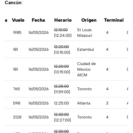
Cancún
:
ínea
Vuelo
Fecha
Horario
Origen
Terminal
E
est
12:10:00
St Louis
1985
16/05/2026
4
De
[12:24:00]
Missouri
12:20:00
181
16/05/2026
Estambul
4
De
[13:15:00]
Ciudad de
12:20:00
181
16/05/2026
Mexico
4
De
[13:15:00]
AICM
12:25:00
765
16/05/2026
Toronto
4
Ade
[11:59:00]
598
16/05/2026
12:25:00
Atlanta
3
A t
12:30:00
t
2128
16/05/2026
Toronto
4
De
[12:27:00]
12:30:00