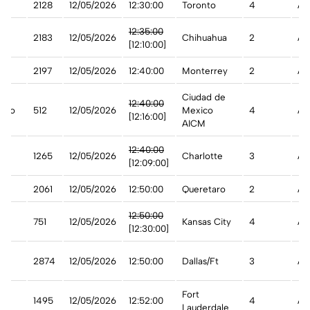
t
2128
12/05/2026
12:30:00
Toronto
4
A 
12:35:00
2183
12/05/2026
Chihuahua
2
Ad
[12:10:00]
2197
12/05/2026
12:40:00
Monterrey
2
A 
Ciudad de
12:40:00
ico
512
12/05/2026
Mexico
4
Ad
[12:16:00]
AICM
n
12:40:00
1265
12/05/2026
Charlotte
3
Ad
[12:09:00]
2061
12/05/2026
12:50:00
Queretaro
2
A 
st
12:50:00
751
12/05/2026
Kansas City
4
Ad
[12:30:00]
n
2874
12/05/2026
12:50:00
Dallas/Ft
3
A 
Fort
1495
12/05/2026
12:52:00
4
A 
Lauderdale