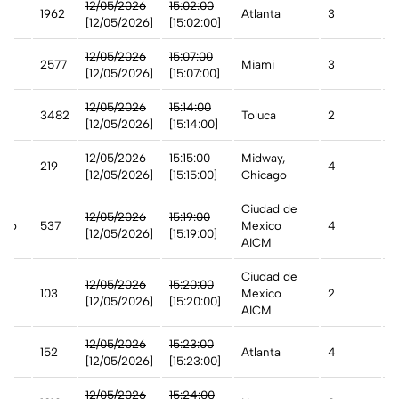
12/05/2026
15:02:00
1962
Atlanta
3
A
[12/05/2026]
[15:02:00]
n
12/05/2026
15:07:00
2577
Miami
3
A
[12/05/2026]
[15:07:00]
12/05/2026
15:14:00
3482
Toluca
2
A
[12/05/2026]
[15:14:00]
st
12/05/2026
15:15:00
Midway,
219
4
A
[12/05/2026]
[15:15:00]
Chicago
Ciudad de
12/05/2026
15:19:00
ico
537
Mexico
4
A
[12/05/2026]
[15:19:00]
AICM
Ciudad de
12/05/2026
15:20:00
103
Mexico
2
A
[12/05/2026]
[15:20:00]
AICM
12/05/2026
15:23:00
152
Atlanta
4
C
[12/05/2026]
[15:23:00]
12/05/2026
15:24:00