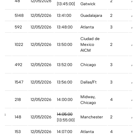
48
12/05/2026
2
A 
n
[13:45:00]
Gatwick
5148
12/05/2026
13:41:00
Guadalajara
2
A 
592
12/05/2026
13:48:00
Atlanta
3
A 
Ciudad de
1022
12/05/2026
13:50:00
Mexico
2
A 
AICM
n
492
12/05/2026
13:52:00
Chicago
3
A 
n
1547
12/05/2026
13:56:00
Dallas/Ft
3
A 
st
Midway,
218
12/05/2026
14:00:00
4
A 
Chicago
ays
14:05:00
148
12/05/2026
Manchester
2
A 
n
[13:55:00]
153
12/05/2026
14:07:00
Atlanta
4
Ca