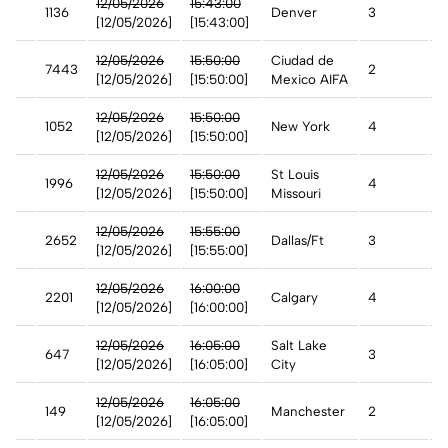
12/05/2026
15:43:00
1136
Denver
3
A
[12/05/2026]
[15:43:00]
12/05/2026
15:50:00
Ciudad de
7443
2
A
[12/05/2026]
[15:50:00]
Mexico AIFA
12/05/2026
15:50:00
1052
New York
4
A
[12/05/2026]
[15:50:00]
st
12/05/2026
15:50:00
St Louis
1996
4
A
[12/05/2026]
[15:50:00]
Missouri
n
12/05/2026
15:55:00
2652
Dallas/Ft
3
A
[12/05/2026]
[15:55:00]
12/05/2026
16:00:00
2201
Calgary
4
A
[12/05/2026]
[16:00:00]
12/05/2026
16:05:00
Salt Lake
647
3
A
[12/05/2026]
[16:05:00]
City
ays
12/05/2026
16:05:00
149
Manchester
2
A
n
[12/05/2026]
[16:05:00]