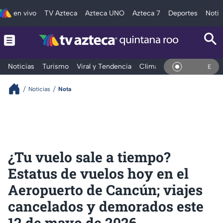
en vivo
TV Azteca
Azteca UNO
Azteca 7
Deportes
Notic
Noticias
Turismo
Viral y Tendencia
Clima
Tráfico
Deporte
En Vivo
Noticias
Nota
¿Tu vuelo sale a tiempo?
Estatus de vuelos hoy en el
Aeropuerto de Cancún; viajes
cancelados y demorados este
12 de mayo de 2026