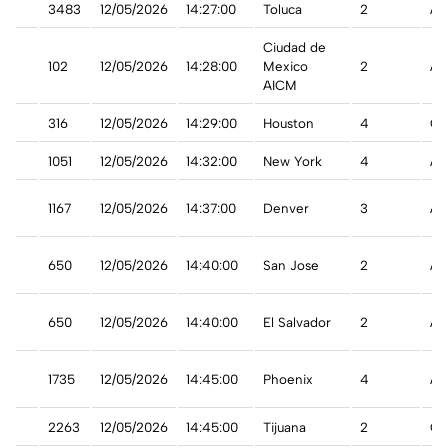
3483
12/05/2026
14:27:00
Toluca
2
A 
Ciudad de
102
12/05/2026
14:28:00
Mexico
2
A 
AICM
316
12/05/2026
14:29:00
Houston
4
Ca
1051
12/05/2026
14:32:00
New York
4
A 
1167
12/05/2026
14:37:00
Denver
3
A 
650
12/05/2026
14:40:00
San Jose
2
A 
ca
650
12/05/2026
14:40:00
El Salvador
2
A 
ca
st
1735
12/05/2026
14:45:00
Phoenix
4
A 
2263
12/05/2026
14:45:00
Tijuana
2
Ca