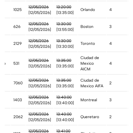
st
12/05/2026
13:20:00
1025
Orlando
4
D
[12/05/2026]
[13:35:00]
12/05/2026
13:30:00
626
Boston
3
D
[12/05/2026]
[13:55:00]
12/05/2026
13:30:00
2129
Toronto
4
A
[12/05/2026]
[13:30:00]
Ciudad de
12/05/2026
13:35:00
ico
531
Mexico
4
A
[12/05/2026]
[13:35:00]
AICM
12/05/2026
13:35:00
Ciudad de
7060
2
A
[12/05/2026]
[13:35:00]
Mexico AIFA
12/05/2026
13:40:00
da
1403
Montreal
3
A
[12/05/2026]
[13:40:00]
12/05/2026
13:40:00
2062
Queretaro
2
A
[12/05/2026]
[13:40:00]
n
12/05/2026
13:41:00