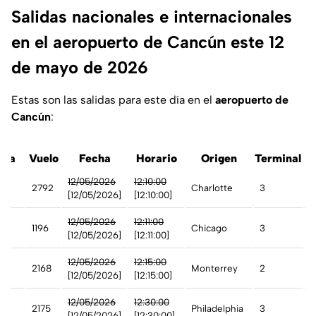
Salidas nacionales e internacionales
en el aeropuerto de Cancún este 12
de mayo de 2026
Estas son las salidas para este día en el
aeropuerto de
Cancún
:
nea
Vuelo
Fecha
Horario
Origen
Terminal
n
12/05/2026
12:10:00
2792
Charlotte
3
A
[12/05/2026]
[12:10:00]
12/05/2026
12:11:00
1196
Chicago
3
A
[12/05/2026]
[12:11:00]
12/05/2026
12:15:00
2168
Monterrey
2
A
[12/05/2026]
[12:15:00]
n
12/05/2026
12:30:00
2175
Philadelphia
3
A
[12/05/2026]
[12:30:00]