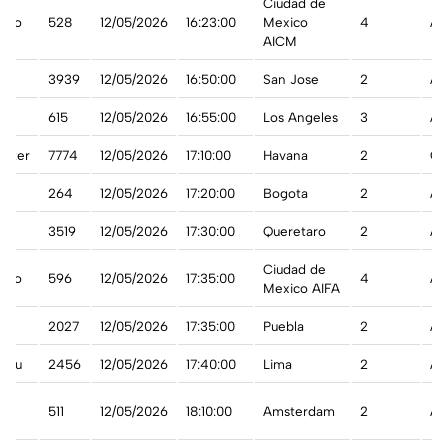
Ciudad de
ico
528
12/05/2026
16:23:00
Mexico
4
A 
AICM
3939
12/05/2026
16:50:00
San Jose
2
A 
615
12/05/2026
16:55:00
Los Angeles
3
A 
arter
7774
12/05/2026
17:10:00
Havana
2
Ca
264
12/05/2026
17:20:00
Bogota
2
A 
3519
12/05/2026
17:30:00
Queretaro
2
A 
Ciudad de
ico
596
12/05/2026
17:35:00
4
A 
Mexico AIFA
2027
12/05/2026
17:35:00
Puebla
2
A 
eru
2456
12/05/2026
17:40:00
Lima
2
A 
511
12/05/2026
18:10:00
Amsterdam
2
A 
nd