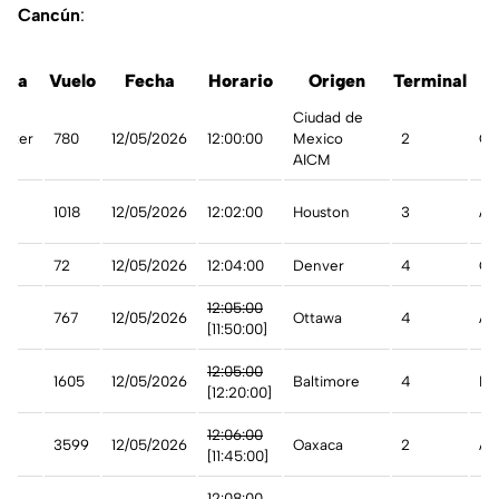
Cancún
:
ínea
Vuelo
Fecha
Horario
Origen
Terminal
E
Ciudad de
arter
780
12/05/2026
12:00:00
Mexico
2
Ca
AICM
1018
12/05/2026
12:02:00
Houston
3
A 
72
12/05/2026
12:04:00
Denver
4
Ca
12:05:00
767
12/05/2026
Ottawa
4
Ad
[11:50:00]
st
12:05:00
1605
12/05/2026
Baltimore
4
De
[12:20:00]
12:06:00
3599
12/05/2026
Oaxaca
2
Ad
[11:45:00]
n
12:08:00