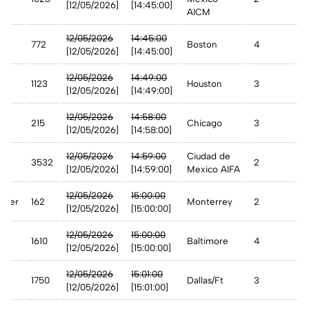
[12/05/2026]
[14:45:00]
AICM
12/05/2026
14:45:00
772
Boston
4
A
[12/05/2026]
[14:45:00]
12/05/2026
14:49:00
1123
Houston
3
A
[12/05/2026]
[14:49:00]
n
12/05/2026
14:58:00
215
Chicago
3
A
[12/05/2026]
[14:58:00]
12/05/2026
14:59:00
Ciudad de
3532
2
A
[12/05/2026]
[14:59:00]
Mexico AIFA
12/05/2026
15:00:00
rter
162
Monterrey
2
C
[12/05/2026]
[15:00:00]
st
12/05/2026
15:00:00
1610
Baltimore
4
A
[12/05/2026]
[15:00:00]
n
12/05/2026
15:01:00
1750
Dallas/Ft
3
A
[12/05/2026]
[15:01:00]