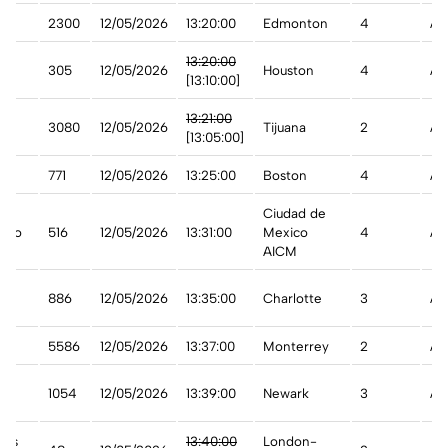
t
2300
12/05/2026
13:20:00
Edmonton
4
A 
st
13:20:00
305
12/05/2026
Houston
4
Ad
[13:10:00]
13:21:00
3080
12/05/2026
Tijuana
2
Ad
[13:05:00]
771
12/05/2026
13:25:00
Boston
4
A 
Ciudad de
ico
516
12/05/2026
13:31:00
Mexico
4
A 
AICM
n
886
12/05/2026
13:35:00
Charlotte
3
A 
5586
12/05/2026
13:37:00
Monterrey
2
A 
1054
12/05/2026
13:39:00
Newark
3
A 
ays
13:40:00
London-