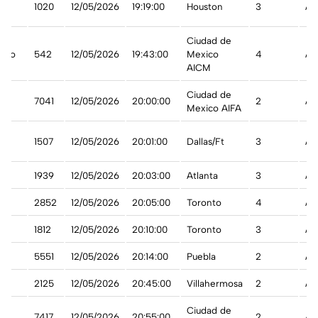
1020
12/05/2026
19:19:00
Houston
3
A 
Ciudad de
ico
542
12/05/2026
19:43:00
Mexico
4
A 
AICM
Ciudad de
7041
12/05/2026
20:00:00
2
A 
Mexico AIFA
n
1507
12/05/2026
20:01:00
Dallas/Ft
3
A 
1939
12/05/2026
20:03:00
Atlanta
3
A 
t
2852
12/05/2026
20:05:00
Toronto
4
A 
ada
1812
12/05/2026
20:10:00
Toronto
3
A 
5551
12/05/2026
20:14:00
Puebla
2
A 
2125
12/05/2026
20:45:00
Villahermosa
2
A 
Ciudad de
7417
12/05/2026
20:55:00
2
A 