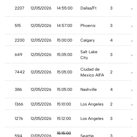
n
2207
12/05/2026
14:55:00
Dallas/Ft
3
A 
n
515
12/05/2026
14:57:00
Phoenix
3
A 
t
2200
12/05/2026
15:00:00
Calgary
4
A 
Salt Lake
649
12/05/2026
15:05:00
3
A 
City
Ciudad de
7442
12/05/2026
15:05:00
2
A 
Mexico AIFA
st
386
12/05/2026
15:05:00
Nashville
4
A 
1366
12/05/2026
15:10:00
Los Angeles
2
A 
1276
12/05/2026
15:12:00
Los Angeles
3
A 
15:15:00
594
12/05/2026
Seattle
3
Ad