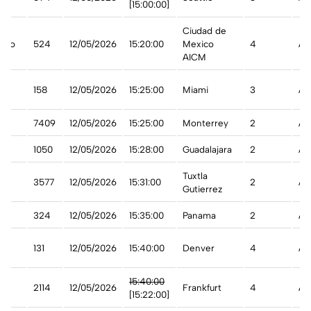
[15:00:00]
Ciudad de
ico
524
12/05/2026
15:20:00
Mexico
4
A 
AICM
n
158
12/05/2026
15:25:00
Miami
3
A 
7409
12/05/2026
15:25:00
Monterrey
2
A 
1050
12/05/2026
15:28:00
Guadalajara
2
A 
Tuxtla
3577
12/05/2026
15:31:00
2
A 
Gutierrez
324
12/05/2026
15:35:00
Panama
2
A 
st
131
12/05/2026
15:40:00
Denver
4
A 
15:40:00
2114
12/05/2026
Frankfurt
4
Ad
[15:22:00]