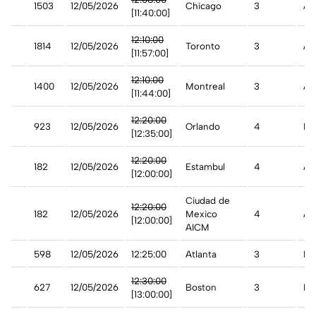
1503
12/05/2026
Chicago
3
Ad
[11:40:00]
12:10:00
ada
1814
12/05/2026
Toronto
3
Ad
[11:57:00]
12:10:00
ada
1400
12/05/2026
Montreal
3
Ad
[11:44:00]
st
12:20:00
923
12/05/2026
Orlando
4
De
[12:35:00]
12:20:00
182
12/05/2026
Estambul
4
Ad
[12:00:00]
Ciudad de
12:20:00
182
12/05/2026
Mexico
4
Ad
[12:00:00]
AICM
598
12/05/2026
12:25:00
Atlanta
3
En 
12:30:00
627
12/05/2026
Boston
3
De
[13:00:00]