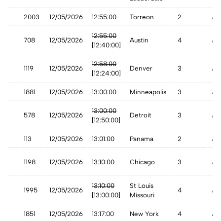
2003
12/05/2026
12:55:00
Torreon
2
A 
st
12:55:00
708
12/05/2026
Austin
4
Ad
[12:40:00]
12:58:00
1119
12/05/2026
Denver
3
Ad
[12:24:00]
1881
12/05/2026
13:00:00
Minneapolis
3
A 
13:00:00
578
12/05/2026
Detroit
3
A 
[12:50:00]
113
12/05/2026
13:01:00
Panama
2
A 
1198
12/05/2026
13:10:00
Chicago
3
A 
st
13:10:00
St Louis
1995
12/05/2026
4
A 
[13:00:00]
Missouri
1851
12/05/2026
13:17:00
New York
4
A 