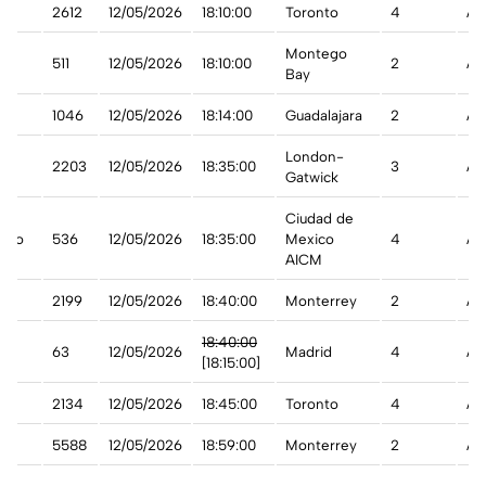
2612
12/05/2026
18:10:00
Toronto
4
A 
Montego
511
12/05/2026
18:10:00
2
A 
nd
Bay
1046
12/05/2026
18:14:00
Guadalajara
2
A 
London-
2203
12/05/2026
18:35:00
3
A 
Gatwick
Ciudad de
ico
536
12/05/2026
18:35:00
Mexico
4
A 
AICM
2199
12/05/2026
18:40:00
Monterrey
2
A 
18:40:00
pa
63
12/05/2026
Madrid
4
Ad
[18:15:00]
t
2134
12/05/2026
18:45:00
Toronto
4
A 
5588
12/05/2026
18:59:00
Monterrey
2
A 