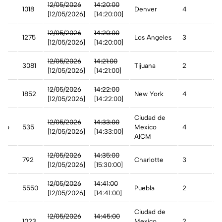
st
12/05/2026
14:20:00
1018
Denver
4
A
[12/05/2026]
[14:20:00]
12/05/2026
14:20:00
1275
Los Angeles
3
A
[12/05/2026]
[14:20:00]
12/05/2026
14:21:00
3081
Tijuana
2
A
[12/05/2026]
[14:21:00]
12/05/2026
14:22:00
1852
New York
4
A
[12/05/2026]
[14:22:00]
Ciudad de
12/05/2026
14:33:00
ico
535
Mexico
4
A
[12/05/2026]
[14:33:00]
AICM
n
12/05/2026
14:35:00
792
Charlotte
3
D
[12/05/2026]
[15:30:00]
12/05/2026
14:41:00
5550
Puebla
2
A
[12/05/2026]
[14:41:00]
Ciudad de
12/05/2026
14:45:00
1023
Mexico
2
A