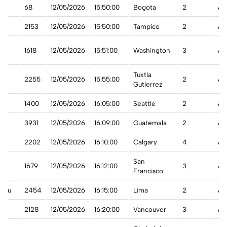
68
12/05/2026
15:50:00
Bogota
2
A 
2153
12/05/2026
15:50:00
Tampico
2
A 
1618
12/05/2026
15:51:00
Washington
3
A 
Tuxtla
2255
12/05/2026
15:55:00
2
A 
Gutierrez
1400
12/05/2026
16:05:00
Seattle
2
A 
3931
12/05/2026
16:09:00
Guatemala
2
A 
t
2202
12/05/2026
16:10:00
Calgary
4
A 
San
1679
12/05/2026
16:12:00
3
A 
Francisco
eru
2454
12/05/2026
16:15:00
Lima
2
A 
ada
2128
12/05/2026
16:20:00
Vancouver
3
A 