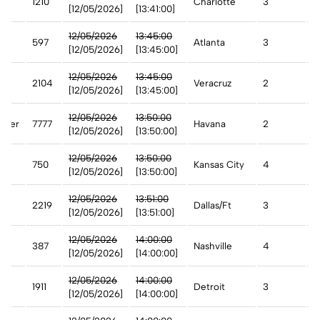
1210
Charlotte
3
A
[12/05/2026]
[13:41:00]
12/05/2026
13:45:00
597
Atlanta
3
A
[12/05/2026]
[13:45:00]
12/05/2026
13:45:00
2104
Veracruz
2
A
[12/05/2026]
[13:45:00]
12/05/2026
13:50:00
rter
7777
Havana
2
C
[12/05/2026]
[13:50:00]
st
12/05/2026
13:50:00
750
Kansas City
4
A
[12/05/2026]
[13:50:00]
n
12/05/2026
13:51:00
2219
Dallas/Ft
3
A
[12/05/2026]
[13:51:00]
st
12/05/2026
14:00:00
387
Nashville
4
A
[12/05/2026]
[14:00:00]
12/05/2026
14:00:00
1911
Detroit
3
A
[12/05/2026]
[14:00:00]