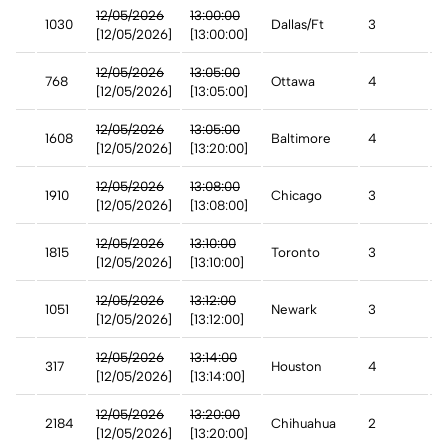
n
12/05/2026
13:00:00
1030
Dallas/Ft
3
A
[12/05/2026]
[13:00:00]
12/05/2026
13:05:00
768
Ottawa
4
A
[12/05/2026]
[13:05:00]
st
12/05/2026
13:05:00
1608
Baltimore
4
D
[12/05/2026]
[13:20:00]
n
12/05/2026
13:08:00
1910
Chicago
3
A
[12/05/2026]
[13:08:00]
12/05/2026
13:10:00
da
1815
Toronto
3
A
[12/05/2026]
[13:10:00]
12/05/2026
13:12:00
1051
Newark
3
A
[12/05/2026]
[13:12:00]
12/05/2026
13:14:00
317
Houston
4
C
[12/05/2026]
[13:14:00]
12/05/2026
13:20:00
2184
Chihuahua
2
A
[12/05/2026]
[13:20:00]