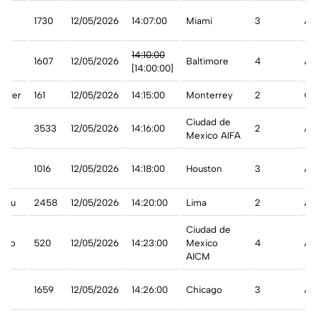
n
1730
12/05/2026
14:07:00
Miami
3
A 
st
14:10:00
1607
12/05/2026
Baltimore
4
A 
[14:00:00]
arter
161
12/05/2026
14:15:00
Monterrey
2
Ca
Ciudad de
3533
12/05/2026
14:16:00
2
A 
Mexico AIFA
1016
12/05/2026
14:18:00
Houston
3
A 
eru
2458
12/05/2026
14:20:00
Lima
2
A 
Ciudad de
ico
520
12/05/2026
14:23:00
Mexico
4
A 
AICM
1659
12/05/2026
14:26:00
Chicago
3
A 