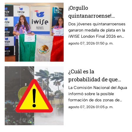
¡Orgullo
quintanarroense!
Jóvenes GANAN la
Dos jóvenes quintanarroenses
ganaron medalla de plata en la
plata en la competencia
iWISE London Final 2026 en
iWISE London Final
donde participaron más de
agosto 07, 2026 01:50 p. m.
2026
200 estudiantes de 40 países.
Te contamos los detalles.
¿Cuál es la
probabilidad de que
'Hernan' se forme esta
La Comisión Nacional del Agua
informó sobre la posible
semana? Vigilan zonas
formación de dos zonas de
de baja presión con
baja presión con potencial de
agosto 07, 2026 01:05 p. m.
potencial de desarrollo
convertirse en el huracán
ciclónico
‘Hernan’.