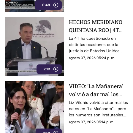
censura
0:48
presuntos narcopolíticos de la
4T y presentar a la oposición
como la villana.
HECHOS MERIDIANO
QUINTANA ROO | 4T
sigue cuestionando los
La 4T ha cuestionado en
distintas ocasiones que la
señalamientos de
justicia de Estados Unidos
E.E.U.U contra
proceda contra presuntos
agosto 07, 2026 05:24 p. m.
narc0polít1c0s como
narcopolíticos con base en
Rocha Moya
2:19
testimonios de testigos
protegidos, un mecanismo
que mantiene bajo la mira a
VIDEO: 'La Mañanera'
Rocha Moya, Enrique Inzunza y
volvió a dar mal los
otros funcionarios morenistas.
datos: TV Azteca es el
Liz Vilchis volvió a citar mal los
datos en “La Mañanera”... pero
medio tradicional con
los números son irrefutables.
mayor alcance y
El estudio internacional de
agosto 07, 2026 05:14 p. m.
credibilidad de México
Reuters lo confirma: TV Azteca