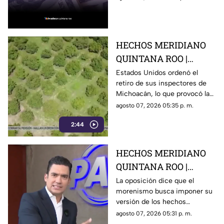
hoy en Cancún, así como el
resto de las divisas.
HECHOS MERIDIANO
QUINTANA ROO |
E.E.U.U retira a sus
Estados Unidos ordenó el
retiro de sus inspectores de
inspectores en
Michoacán, lo que provocó la
Michoacán y provocá
suspensión de las
agosto 07, 2026 05:35 p. m.
la suspensión de
exportaciones de aguacate y
exportaciones de
2:44
pérdidas millonarias.
aguacate
HECHOS MERIDIANO
QUINTANA ROO |
Oposición señala que el
La oposición dice que el
morenismo busca imponer su
morenismo quiere
versión de los hechos
imponer su versión de
mediante la censura, callar los
agosto 07, 2026 05:31 p. m.
los hechos usando la
señalamientos contra