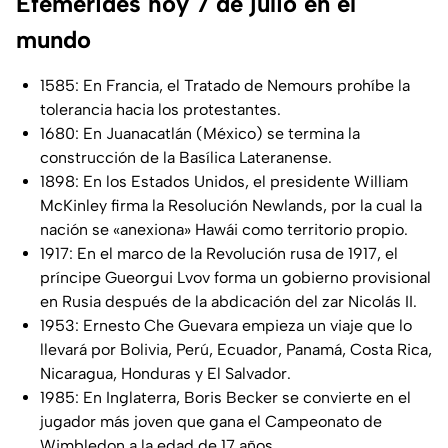
Efemérides hoy 7 de julio en el
mundo
1585: En Francia, el Tratado de Nemours prohíbe la
tolerancia hacia los protestantes.
1680: En Juanacatlán (México) se termina la
construcción de la Basílica Lateranense.
1898: En los Estados Unidos, el presidente William
McKinley firma la Resolución Newlands, por la cual la
nación se «anexiona» Hawái como territorio propio.
1917: En el marco de la Revolución rusa de 1917, el
príncipe Gueorgui Lvov forma un gobierno provisional
en Rusia después de la abdicación del zar Nicolás II.
1953: Ernesto Che Guevara empieza un viaje que lo
llevará por Bolivia, Perú, Ecuador, Panamá, Costa Rica,
Nicaragua, Honduras y El Salvador.
1985: En Inglaterra, Boris Becker se convierte en el
jugador más joven que gana el Campeonato de
Wimbledon a la edad de 17 años.