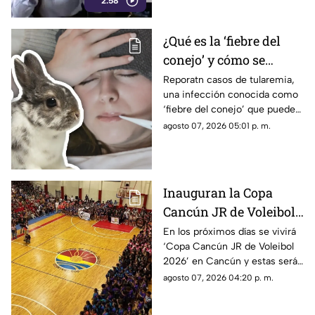
2:58
es el medio tradicional con
mayor alcance y credibilidad
de México. Contra la
¿Qué es la ‘fiebre del
evidencia, nadie puede.
conejo’ y cómo se
contagia? Reportan
Reporatn casos de tularemia,
una infección conocida como
casos de tularemia y
‘fiebre del conejo’ que puede
genera alerta en la
resultar muy grave. Te
agosto 07, 2026 05:01 p. m.
población
explicamos qué es y cómo se
contagia.
Inauguran la Copa
Cancún JR de Voleibol
2026 en Cancún; aquí
En los próximos días se vivirá
‘Copa Cancún JR de Voleibol
las fechas, categorías y
2026’ en Cancún y estas serán
premios
las fechas, las categorías y los
agosto 07, 2026 04:20 p. m.
premios que disputarán los
equipos.