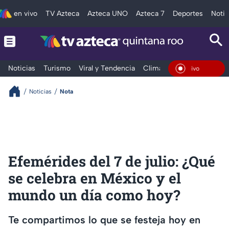
en vivo
TV Azteca
Azteca UNO
Azteca 7
Deportes
Notic
Noticias
Turismo
Viral y Tendencia
Clima
Tráfico
Deporte
En Vi
Noticias
Nota
Efemérides del 7 de julio: ¿Qué
se celebra en México y el
mundo un día como hoy?
Te compartimos lo que se festeja hoy en