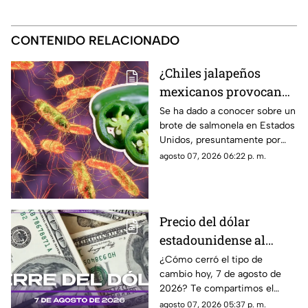
CONTENIDO RELACIONADO
¿Chiles jalapeños
mexicanos provocan
brote de salmonela en
Se ha dado a conocer sobre un
brote de salmonela en Estados
Estados Unidos? Esto
Unidos, presuntamente por
debes saber
chiles jalapeños mexicanos,
agosto 07, 2026 06:22 p. m.
autoridades ya realizan
investigación.
Precio del dólar
estadounidense al
CIERRE de HOY, viernes
¿Cómo cerró el tipo de
cambio hoy, 7 de agosto de
7 de agosto de 2026, en
2026? Te compartimos el
Cancún
precio del dólar al cierre de
agosto 07, 2026 05:37 p. m.