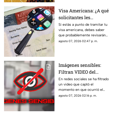
Visa Americana: ¿A qué
solicitantes les
revisarán las redes
Si estás a punto de tramitar tu
visa americana, debes saber
sociales para su
que probablemente revisarán
proceso?
tus redes sociales, así que te
agosto 07, 2026 02:47 p. m.
compartimos la lista de los que
pasarían por este filtro.
Imágenes sensibles:
Filtran VIDEO del
t1r0t30 de en escuela
En redes sociales se ha filtrado
un video que captó el
que dejó a 7 mu3rt0s y
momento en que ocurrió el
más de 30 h3r1d0s; así
tiroteo que dejó a 7 muertos y
agosto 07, 2026 02:16 p. m.
ocurrió la m4s4cr3
más de treinta heridos en una
escuela.