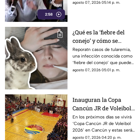
El estudio internacional de
agosto 07, 2026 05:14 p. m.
credibilidad de México
Reuters lo confirma: TV Azteca
2:58
es el medio tradicional con
mayor alcance y credibilidad
de México. Contra la
¿Qué es la ‘fiebre del
evidencia, nadie puede.
conejo’ y cómo se
contagia? Reportan
Reporatn casos de tularemia,
una infección conocida como
casos de tularemia y
‘fiebre del conejo’ que puede
genera alerta en la
resultar muy grave. Te
agosto 07, 2026 05:01 p. m.
población
explicamos qué es y cómo se
contagia.
Inauguran la Copa
Cancún JR de Voleibol
2026 en Cancún; aquí
En los próximos días se vivirá
‘Copa Cancún JR de Voleibol
las fechas, categorías y
2026’ en Cancún y estas serán
premios
las fechas, las categorías y los
agosto 07, 2026 04:20 p. m.