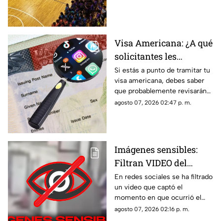
premios que disputarán los
equipos.
Visa Americana: ¿A qué
solicitantes les
revisarán las redes
Si estás a punto de tramitar tu
visa americana, debes saber
sociales para su
que probablemente revisarán
proceso?
tus redes sociales, así que te
agosto 07, 2026 02:47 p. m.
compartimos la lista de los que
pasarían por este filtro.
Imágenes sensibles:
Filtran VIDEO del
t1r0t30 de en escuela
En redes sociales se ha filtrado
un video que captó el
que dejó a 7 mu3rt0s y
momento en que ocurrió el
más de 30 h3r1d0s; así
tiroteo que dejó a 7 muertos y
agosto 07, 2026 02:16 p. m.
ocurrió la m4s4cr3
más de treinta heridos en una