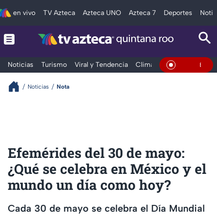
en vivo
TV Azteca
Azteca UNO
Azteca 7
Deportes
Notic
Noticias
Turismo
Viral y Tendencia
Clima
Tráfico
Deporte
En Vivo
Noticias
Nota
Efemérides del 30 de mayo:
¿Qué se celebra en México y el
mundo un día como hoy?
Cada 30 de mayo se celebra el Día Mundial