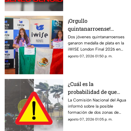
escuela.
¡Orgullo
quintanarroense!
Jóvenes GANAN la
Dos jóvenes quintanarroenses
ganaron medalla de plata en la
plata en la competencia
iWISE London Final 2026 en
iWISE London Final
donde participaron más de
agosto 07, 2026 01:50 p. m.
2026
200 estudiantes de 40 países.
Te contamos los detalles.
¿Cuál es la
probabilidad de que
'Hernan' se forme esta
La Comisión Nacional del Agua
informó sobre la posible
semana? Vigilan zonas
formación de dos zonas de
de baja presión con
baja presión con potencial de
agosto 07, 2026 01:05 p. m.
potencial de desarrollo
convertirse en el huracán
‘Hernan’.