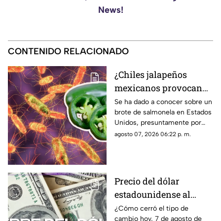
News!
CONTENIDO RELACIONADO
¿Chiles jalapeños
mexicanos provocan
brote de salmonela en
Se ha dado a conocer sobre un
brote de salmonela en Estados
Estados Unidos? Esto
Unidos, presuntamente por
debes saber
chiles jalapeños mexicanos,
agosto 07, 2026 06:22 p. m.
autoridades ya realizan
investigación.
Precio del dólar
estadounidense al
CIERRE de HOY, viernes
¿Cómo cerró el tipo de
cambio hoy, 7 de agosto de