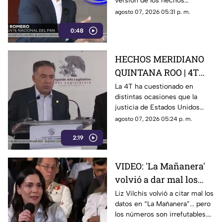
versión de los hechos
imponer su versión de
mediante la censura, callar los
agosto 07, 2026 05:31 p. m.
los hechos usando la
señalamientos contra
censura
0:48
presuntos narcopolíticos de la
4T y presentar a la oposición
como la villana.
HECHOS MERIDIANO
QUINTANA ROO | 4T
sigue cuestionando los
La 4T ha cuestionado en
distintas ocasiones que la
señalamientos de
justicia de Estados Unidos
E.E.U.U contra
proceda contra presuntos
agosto 07, 2026 05:24 p. m.
narc0polít1c0s como
narcopolíticos con base en
Rocha Moya
2:19
testimonios de testigos
protegidos, un mecanismo
que mantiene bajo la mira a
VIDEO: 'La Mañanera'
Rocha Moya, Enrique Inzunza y
volvió a dar mal los
otros funcionarios morenistas.
datos: TV Azteca es el
Liz Vilchis volvió a citar mal los
datos en “La Mañanera”... pero
medio tradicional con
los números son irrefutables.
mayor alcance y