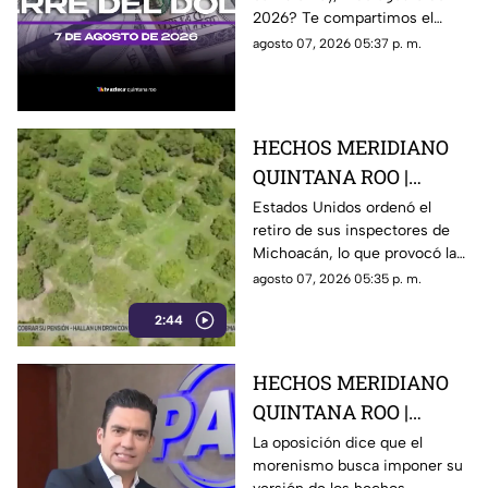
7 de agosto de 2026, en
2026? Te compartimos el
Cancún
precio del dólar al cierre de
agosto 07, 2026 05:37 p. m.
hoy en Cancún, así como el
resto de las divisas.
HECHOS MERIDIANO
QUINTANA ROO |
E.E.U.U retira a sus
Estados Unidos ordenó el
retiro de sus inspectores de
inspectores en
Michoacán, lo que provocó la
Michoacán y provocá
suspensión de las
agosto 07, 2026 05:35 p. m.
la suspensión de
exportaciones de aguacate y
exportaciones de
2:44
pérdidas millonarias.
aguacate
HECHOS MERIDIANO
QUINTANA ROO |
Oposición señala que el
La oposición dice que el
morenismo busca imponer su
morenismo quiere