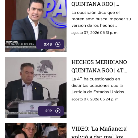
QUINTANA ROO |
Oposición señala que el
La oposición dice que el
morenismo busca imponer su
morenismo quiere
versión de los hechos
imponer su versión de
mediante la censura, callar los
agosto 07, 2026 05:31 p. m.
los hechos usando la
señalamientos contra
censura
0:48
presuntos narcopolíticos de la
4T y presentar a la oposición
como la villana.
HECHOS MERIDIANO
QUINTANA ROO | 4T
sigue cuestionando los
La 4T ha cuestionado en
distintas ocasiones que la
señalamientos de
justicia de Estados Unidos
E.E.U.U contra
proceda contra presuntos
agosto 07, 2026 05:24 p. m.
narc0polít1c0s como
narcopolíticos con base en
Rocha Moya
2:19
testimonios de testigos
protegidos, un mecanismo
que mantiene bajo la mira a
VIDEO: 'La Mañanera'
Rocha Moya, Enrique Inzunza y
volvió a dar mal los
otros funcionarios morenistas.