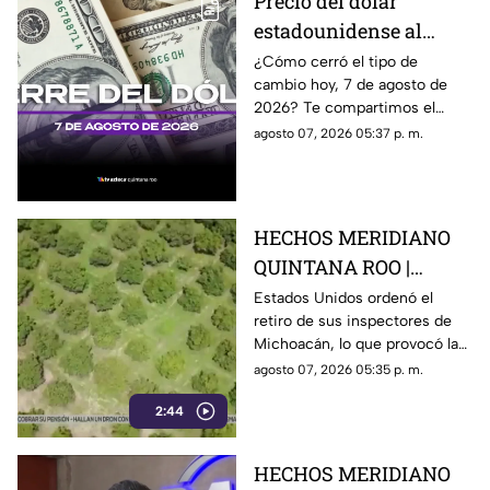
Precio del dólar
estadounidense al
CIERRE de HOY, viernes
¿Cómo cerró el tipo de
cambio hoy, 7 de agosto de
7 de agosto de 2026, en
2026? Te compartimos el
Cancún
precio del dólar al cierre de
agosto 07, 2026 05:37 p. m.
hoy en Cancún, así como el
resto de las divisas.
HECHOS MERIDIANO
QUINTANA ROO |
E.E.U.U retira a sus
Estados Unidos ordenó el
retiro de sus inspectores de
inspectores en
Michoacán, lo que provocó la
Michoacán y provocá
suspensión de las
agosto 07, 2026 05:35 p. m.
la suspensión de
exportaciones de aguacate y
exportaciones de
2:44
pérdidas millonarias.
aguacate
HECHOS MERIDIANO