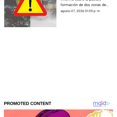
semana? Vigilan zonas
formación de dos zonas de
de baja presión con
baja presión con potencial de
agosto 07, 2026 01:05 p. m.
potencial de desarrollo
convertirse en el huracán
ciclónico
‘Hernan’.