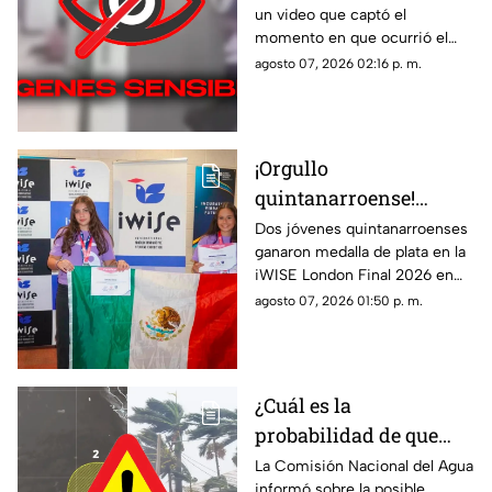
un video que captó el
que dejó a 7 mu3rt0s y
momento en que ocurrió el
más de 30 h3r1d0s; así
tiroteo que dejó a 7 muertos y
agosto 07, 2026 02:16 p. m.
ocurrió la m4s4cr3
más de treinta heridos en una
escuela.
¡Orgullo
quintanarroense!
Jóvenes GANAN la
Dos jóvenes quintanarroenses
ganaron medalla de plata en la
plata en la competencia
iWISE London Final 2026 en
iWISE London Final
donde participaron más de
agosto 07, 2026 01:50 p. m.
2026
200 estudiantes de 40 países.
Te contamos los detalles.
¿Cuál es la
probabilidad de que
'Hernan' se forme esta
La Comisión Nacional del Agua
informó sobre la posible