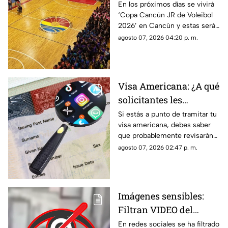
2026 en Cancún; aquí
En los próximos días se vivirá
‘Copa Cancún JR de Voleibol
las fechas, categorías y
2026’ en Cancún y estas serán
premios
las fechas, las categorías y los
agosto 07, 2026 04:20 p. m.
premios que disputarán los
equipos.
Visa Americana: ¿A qué
solicitantes les
revisarán las redes
Si estás a punto de tramitar tu
visa americana, debes saber
sociales para su
que probablemente revisarán
proceso?
tus redes sociales, así que te
agosto 07, 2026 02:47 p. m.
compartimos la lista de los que
pasarían por este filtro.
Imágenes sensibles:
Filtran VIDEO del
t1r0t30 de en escuela
En redes sociales se ha filtrado