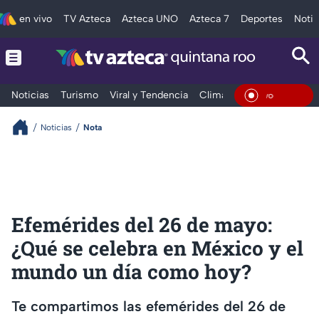
en vivo
TV Azteca
Azteca UNO
Azteca 7
Deportes
Notic
Noticias
Turismo
Viral y Tendencia
Clima
Tráfico
Deporte
En Vivo
Noticias
Nota
Efemérides del 26 de mayo:
¿Qué se celebra en México y el
mundo un día como hoy?
Te compartimos las efemérides del 26 de