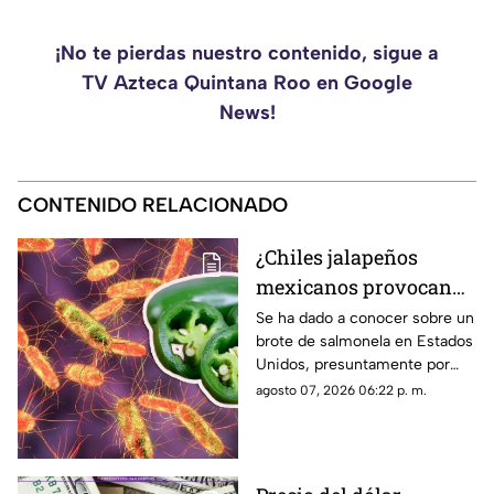
¡No te pierdas nuestro contenido, sigue a
TV Azteca Quintana Roo en Google
News!
CONTENIDO RELACIONADO
¿Chiles jalapeños
mexicanos provocan
brote de salmonela en
Se ha dado a conocer sobre un
brote de salmonela en Estados
Estados Unidos? Esto
Unidos, presuntamente por
debes saber
chiles jalapeños mexicanos,
agosto 07, 2026 06:22 p. m.
autoridades ya realizan
investigación.