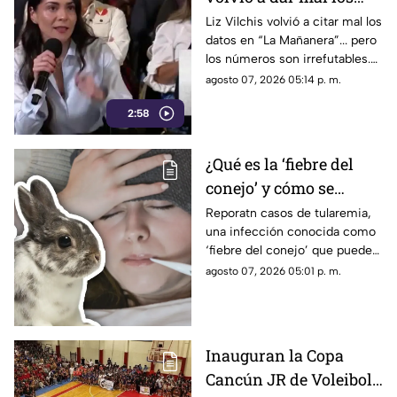
datos: TV Azteca es el
Liz Vilchis volvió a citar mal los
datos en “La Mañanera”... pero
medio tradicional con
los números son irrefutables.
mayor alcance y
El estudio internacional de
agosto 07, 2026 05:14 p. m.
credibilidad de México
Reuters lo confirma: TV Azteca
2:58
es el medio tradicional con
mayor alcance y credibilidad
de México. Contra la
¿Qué es la ‘fiebre del
evidencia, nadie puede.
conejo’ y cómo se
contagia? Reportan
Reporatn casos de tularemia,
una infección conocida como
casos de tularemia y
‘fiebre del conejo’ que puede
genera alerta en la
resultar muy grave. Te
agosto 07, 2026 05:01 p. m.
población
explicamos qué es y cómo se
contagia.
Inauguran la Copa
Cancún JR de Voleibol