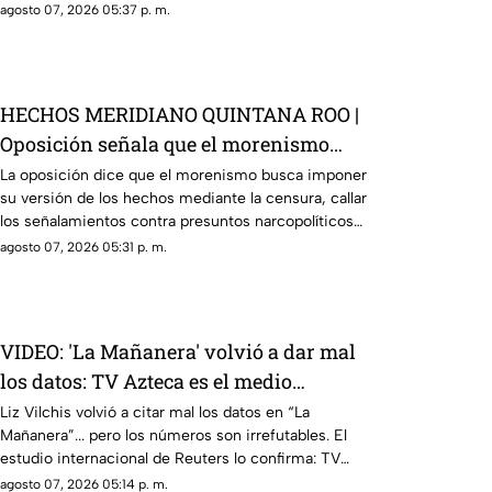
agosto 07, 2026 05:37 p. m.
HECHOS MERIDIANO QUINTANA ROO |
Oposición señala que el morenismo
quiere imponer su versión de los
La oposición dice que el morenismo busca imponer
su versión de los hechos mediante la censura, callar
hechos usando la censura
los señalamientos contra presuntos narcopolíticos
de la 4T y presentar a la oposición como la villana.
agosto 07, 2026 05:31 p. m.
VIDEO: 'La Mañanera' volvió a dar mal
los datos: TV Azteca es el medio
tradicional con mayor alcance y
Liz Vilchis volvió a citar mal los datos en “La
Mañanera”... pero los números son irrefutables. El
credibilidad de México
estudio internacional de Reuters lo confirma: TV
Azteca es el medio tradicional con mayor alcance y
agosto 07, 2026 05:14 p. m.