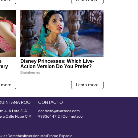
QUINTANA ROO
CONTACTO
m 4-A Lote 3-A
contacto@tvazteca.com
e a Calle Nube C.P.
9983644712 | Conmutador
okies
Derechos
Inversionistas
Promo Espacio