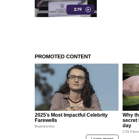
mantiene bajo la 
2:19
Inzunza y otros fu