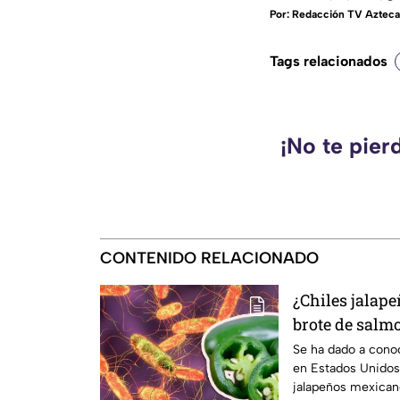
Por:
Redacción TV Azteca
Tags relacionados
¡No te pier
CONTENIDO RELACIONADO
¿Chiles jalap
brote de salm
Esto debes sa
Se ha dado a cono
en Estados Unidos
jalapeños mexicano