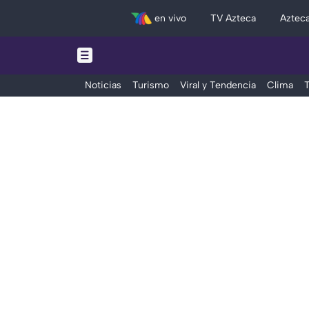
en vivo
TV Azteca
Aztec
Noticias
Turismo
Viral y Tendencia
Clima
T