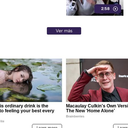
mira a Rocha Moya, Enrique
2:58
ncionarios morenistas.
Ver más