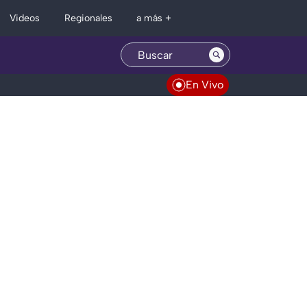
Regionales
Videos
a más +
En Vivo