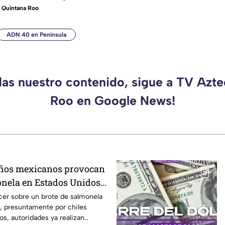
 Quintana Roo
ADN 40 en Península
das nuestro contenido, sigue a TV Azt
Roo en Google News!
eños mexicanos provocan
onela en Estados Unidos?
ber
cer sobre un brote de salmonela
, presuntamente por chiles
s, autoridades ya realizan