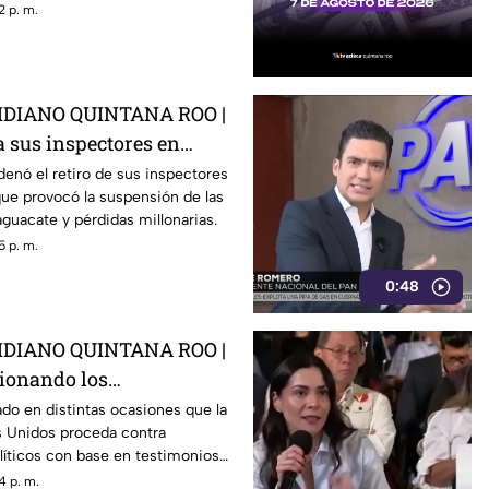
2 p. m.
DIANO QUINTANA ROO |
 a sus inspectores en
rovocá la suspensión de
enó el retiro de sus inspectores
ue provocó la suspensión de las
 de aguacate
guacate y pérdidas millonarias.
5 p. m.
0:48
DIANO QUINTANA ROO |
tionando los
 de E.E.U.U contra
do en distintas ocasiones que la
s Unidos proceda contra
0s como Rocha Moya
líticos con base en testimonios
gidos, un mecanismo que
4 p. m.