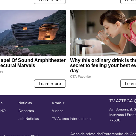
TV AZTECA 
ca
Noticias
a más +
Av. Bonampak S
UNO
Deportes
Videos
Manzana 1 Frent
adn Noticias
TV Azteca Internacional
77500
Aviso de privacidad
Preferencias de Co