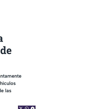
a
 de
untamente
hículos
de las