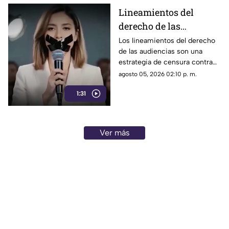
Lineamientos del
derecho de las
audiencias: una
Los lineamientos del derecho
de las audiencias son una
estrategia de censura
estrategia de censura contra
contra la ciudadanía en
los ciudadanos. Buscan evitar
agosto 05, 2026 02:10 p. m.
México (VIDEO)
que los ciudadanos no se
1:31
enteren de lo que sucede. Así
están todos los gobernadores
morenistas y se reservan a
quién contestarán.
Ver más