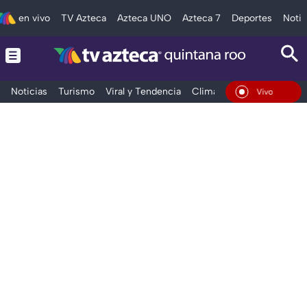
en vivo
TV Azteca
Azteca UNO
Azteca 7
Deportes
Notic
Noticias
Turismo
Viral y Tendencia
Clima
Tráfico
Deporte
En Vivo