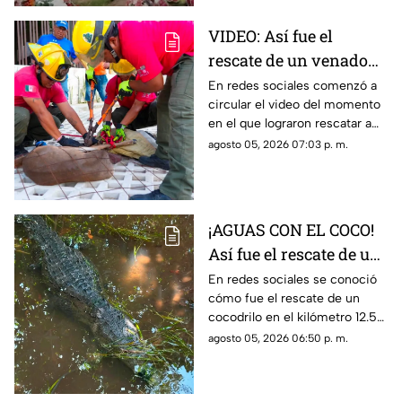
VIDEO: Así fue el
rescate de un venado
cola blanca en
En redes sociales comenzó a
circular el video del momento
Cozumel; quedó
en el que lograron rescatar a
atrapado en una malla
un venado cola blanca en
agosto 05, 2026 07:03 p. m.
ciclónica
Cozumel. El ejemplar estaba
atorado en una malla.
¡AGUAS CON EL COCO!
Así fue el rescate de un
cocodrilo en la Zona
En redes sociales se conoció
cómo fue el rescate de un
Hotelera de Cancún
cocodrilo en el kilómetro 12.5
de la Zona Hotelera de Cancún.
agosto 05, 2026 06:50 p. m.