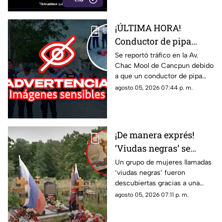
¡ÚLTIMA HORA!
Conductor de pipa
atropella a un hombre
Se reportó tráfico en la Av.
Chac Mool de Cancpun debido
en Av. Chac Mool de
a que un conductor de pipa
Cancún; esto se sabe
atropelló a un hombre.
agosto 05, 2026 07:44 p. m.
Autoridades arribaron al lugar.
¡De manera exprés!
‘Viudas negras’ se
casan con soldados
Un grupo de mujeres llamadas
‘viudas negras’ fueron
para cobrar
descubiertas gracias a una
indemnizaciones
investigación que reveló que
agosto 05, 2026 07:11 p. m.
se casan con soldados para
cobrar indemnizaciones.