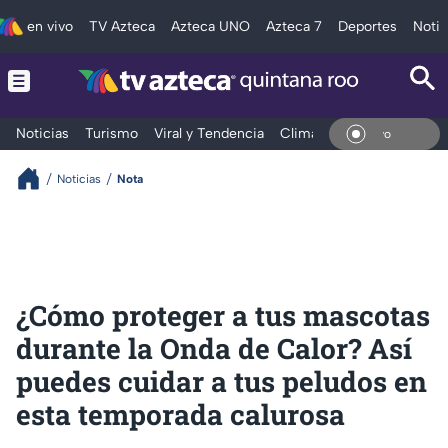
en vivo
TV Azteca
Azteca UNO
Azteca 7
Deportes
Notic
Noticias
Turismo
Viral y Tendencia
Clima
Tráfico
Deporte
En Vi
Noticias
Nota
¿Cómo proteger a tus mascotas
durante la Onda de Calor? Así
puedes cuidar a tus peludos en
esta temporada calurosa