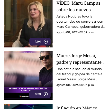
VÍDEO: Maru Campus
sobre los nuevos
lineamientos y señala
Azteca Noticias tuvo la
oportunidad de conversar con
que son un riesgo para
Maru Campos, gobernadora de
la libertad de expresión
Chihuahua, quien habló sobre
agosto 08, 2026 05:59 p. m.
los nuevos lineamientos que,
1:04
de acuerdo con su postura,
podrían representar un riesgo
para la libertad de expresión y
Muere Jorge Messi,
convertirse en una forma de
padre y representante
censura impulsada desde el
Gobierno Federal.
de Lionel Messi
Una noticia sacude al mundo
del fútbol y golpea de cerca a
Lionel Messi. Jorge Messi,
padre y representante del astro
agosto 08, 2026 05:06 p. m.
argentino, ha fallecido. Conoce
0:33
los detalles tras la noticia.
Inflación en México