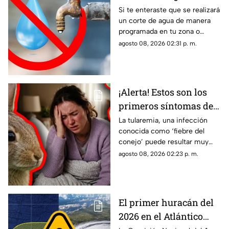
programado? Esto
Si te enteraste que se realizará
un corte de agua de manera
puedes hacer ante la
programada en tu zona o
suspensión del servicio
simplemente de quedaste sin
agosto 08, 2026 02:31 p. m.
servicio, estos consejos te
pueden servir.
¡Alerta! Estos son los
primeros síntomas de
la ‘fiebre del conejo’ y lo
La tularemia, una infección
conocida como ‘fiebre del
que debes saber sobre
conejo’ puede resultar muy
el contagio de
grave y aquí te compartimos
agosto 08, 2026 02:23 p. m.
tularemia
los primeros síntomas que
debes conocer.
El primer huracán del
2026 en el Atlántico