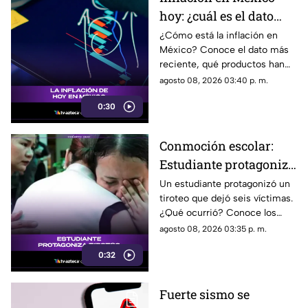
hoy: ¿cuál es el dato
actual?
¿Cómo está la inflación en
México? Conoce el dato más
reciente, qué productos han
subido de precio y cómo
agosto 08, 2026 03:40 p. m.
podría impactar a tu bolsillo.
0:30
Conmoción escolar:
Estudiante protagoniza
t1r0t30 con seis
Un estudiante protagonizó un
tiroteo que dejó seis víctimas.
víctimas
¿Qué ocurrió? Conoce los
detalles de esta tragedia.
agosto 08, 2026 03:35 p. m.
0:32
Fuerte sismo se