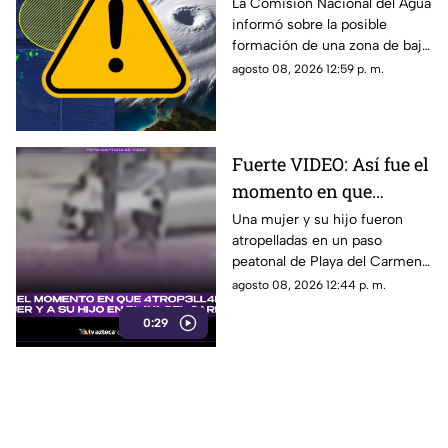
podría formarse en 7
La Comisión Nacional del Agua
informó sobre la posible
días: ¿Cuál es la
formación de una zona de baja
probabilidad de
presión en el Atlántico, misma
agosto 08, 2026 12:59 p. m.
desarrollo ciclónico?
que podría evolucionar en
huracán.
Fuerte VIDEO: Así fue el
momento en que
4tr0p3ll4n a una mujer
Una mujer y su hijo fueron
atropelladas en un paso
y a su hijo en un paso
peatonal de Playa del Carmen.
peatonal de Playa del
Cámara de seguridad captó el
agosto 08, 2026 12:44 p. m.
Carmen
momento exacto en que
0:29
ocurrieron los hechos.