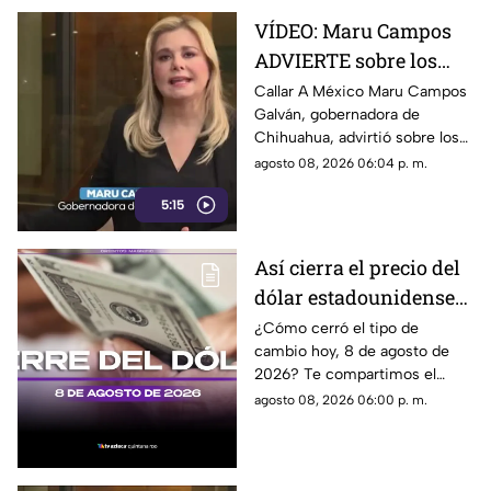
VÍDEO: Maru Campos
ADVIERTE sobre los
RIESGOS de los nuevos
Callar A México Maru Campos
Galván, gobernadora de
lineamientos
Chihuahua, advirtió sobre los
propuestos por el
riesgos que podrían
agosto 08, 2026 06:04 p. m.
Gobierno
representar los nuevos
5:15
lineamientos para los derechos
de las audiencias y la libertad
de expresión. Señaló que estas
Así cierra el precio del
disposiciones podrían
dólar estadounidense
utilizarse para sancionar a
medios y periodistas críticos,
HOY, sábado 8 de
¿Cómo cerró el tipo de
además de abrir la puerta a
cambio hoy, 8 de agosto de
agosto de 2026, en
que el poder determine qué
2026? Te compartimos el
Cancún
contenidos son información,
precio del dólar al cierre de
agosto 08, 2026 06:00 p. m.
opinión o motivo de sanción.
hoy en Cancún, así como el
resto de las divisas.