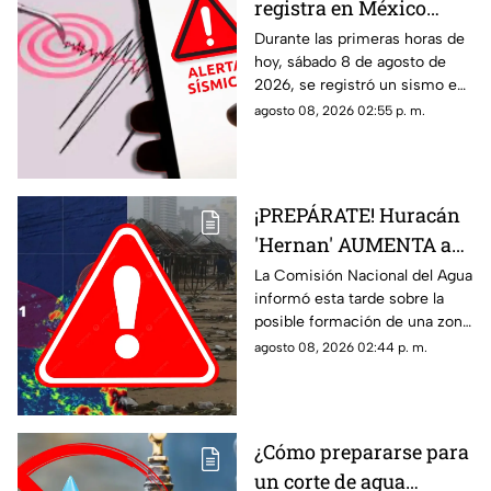
registra en México
HOY, sábado 8 de
Durante las primeras horas de
hoy, sábado 8 de agosto de
agosto de 2026: ¿Dónde
2026, se registró un sismo en
fue el epicentro del
México. Te decimos en donde
agosto 08, 2026 02:55 p. m.
temblor de este día?
ocurrió y cuál fue su magnitud.
¡PREPÁRATE! Huracán
'Hernan' AUMENTA a
70% su probabilidad de
La Comisión Nacional del Agua
informó esta tarde sobre la
desarrollo y esta es la
posible formación de una zona
ubicación exacta del
de baja presión con potencial
agosto 08, 2026 02:44 p. m.
potencial ciclón
ciclónico en el Pacífico. Aquí
tropical
los detalles.
¿Cómo prepararse para
un corte de agua