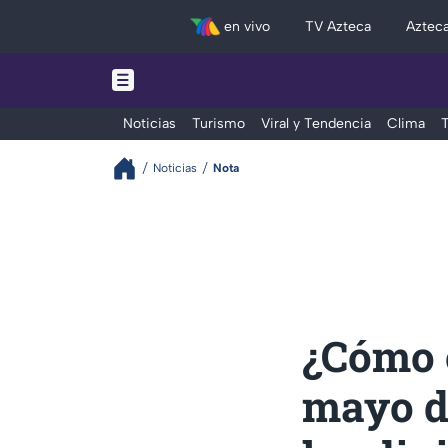
en vivo
TV Azteca
Aztec
Noticias
Turismo
Viral y Tendencia
Clima
T
Noticias
Nota
¿Cómo c
mayo de