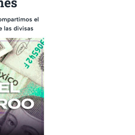
unes
ompartimos el
e las divisas