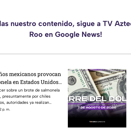
das nuestro contenido, sigue a TV Azt
Roo en Google News!
eños mexicanos provocan
onela en Estados Unidos?
ber
cer sobre un brote de salmonela
, presuntamente por chiles
s, autoridades ya realizan
2 p. m.