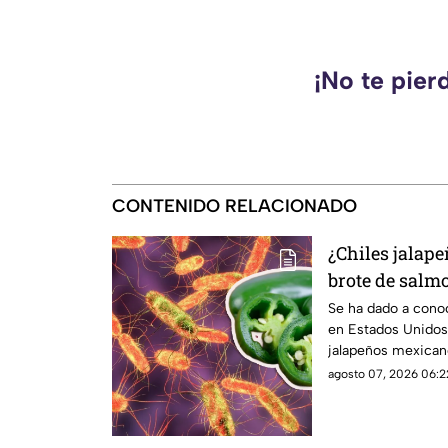
¡No te pier
CONTENIDO RELACIONADO
¿Chiles jalap
brote de salm
Esto debes sa
Se ha dado a cono
en Estados Unidos
jalapeños mexicano
investigación.
agosto 07, 2026 06:2