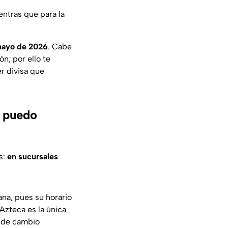
entras que para la
mayo de 2026
. Cabe
n; por ello te
r divisa que
s puedo
s:
en sucursales
ana, pues su horario
Azteca es la única
s de cambio