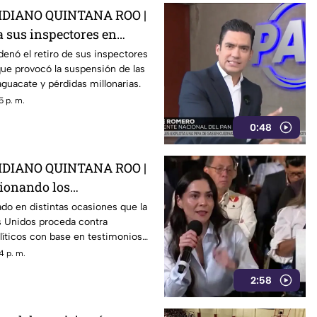
DIANO QUINTANA ROO |
 a sus inspectores en
rovocá la suspensión de
enó el retiro de sus inspectores
ue provocó la suspensión de las
 de aguacate
guacate y pérdidas millonarias.
5 p. m.
0:48
DIANO QUINTANA ROO |
tionando los
 de E.E.U.U contra
do en distintas ocasiones que la
s Unidos proceda contra
0s como Rocha Moya
líticos con base en testimonios
gidos, un mecanismo que
4 p. m.
mira a Rocha Moya, Enrique
2:58
ncionarios morenistas.