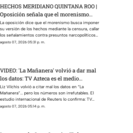
HECHOS MERIDIANO QUINTANA ROO |
Oposición señala que el morenismo
quiere imponer su versión de los
La oposición dice que el morenismo busca imponer
su versión de los hechos mediante la censura, callar
hechos usando la censura
los señalamientos contra presuntos narcopolíticos
de la 4T y presentar a la oposición como la villana.
agosto 07, 2026 05:31 p. m.
VIDEO: 'La Mañanera' volvió a dar mal
los datos: TV Azteca es el medio
tradicional con mayor alcance y
Liz Vilchis volvió a citar mal los datos en “La
Mañanera”... pero los números son irrefutables. El
credibilidad de México
estudio internacional de Reuters lo confirma: TV
Azteca es el medio tradicional con mayor alcance y
agosto 07, 2026 05:14 p. m.
credibilidad de México. Contra la evidencia, nadie
puede.