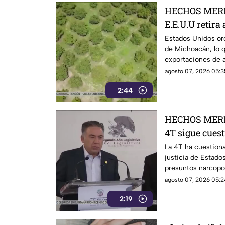
HECHOS MERI
E.E.U.U retira
Michoacán y p
Estados Unidos ord
de Michoacán, lo q
exportaciones
exportaciones de a
agosto 07, 2026 05:3
2:44
HECHOS MERI
4T sigue cues
señalamientos
La 4T ha cuestiona
justicia de Estado
narc0polít1c
presuntos narcopo
de testigos prote
agosto 07, 2026 05:2
mantiene bajo la 
2:19
Inzunza y otros fu