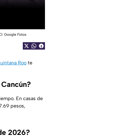
TO: Google Fotos
uintana Roo
te
n Cancún?
tiempo. En casas de
17.69 pesos,
 de 2026?