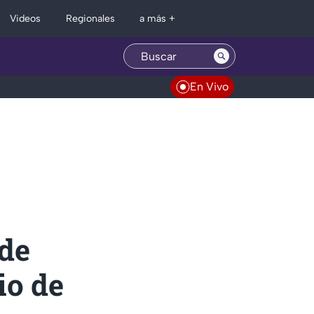
Regionales
Videos
a más +
En Vivo
 de
io de