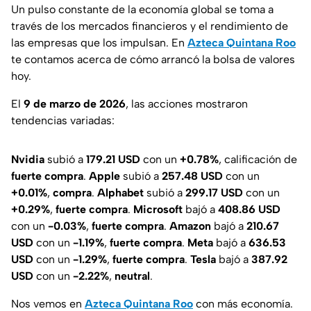
Un pulso constante de la economía global se toma a
través de los mercados financieros y el rendimiento de
las empresas que los impulsan. En
Azteca Quintana Roo
te contamos acerca de cómo arrancó la bolsa de valores
hoy.
El
9 de marzo de 2026
, las acciones mostraron
tendencias variadas:
Nvidia
subió a
179.21 USD
con un
+0.78%
, calificación de
fuerte compra
.
Apple
subió a
257.48 USD
con un
+0.01%
,
compra
.
Alphabet
subió a
299.17 USD
con un
+0.29%
,
fuerte compra
.
Microsoft
bajó a
408.86 USD
con un
-0.03%
,
fuerte compra
.
Amazon
bajó a
210.67
USD
con un
-1.19%
,
fuerte compra
.
Meta
bajó a
636.53
USD
con un
-1.29%
,
fuerte compra
.
Tesla
bajó a
387.92
USD
con un
-2.22%
,
neutral
.
Nos vemos en
Azteca Quintana Roo
con más economía.