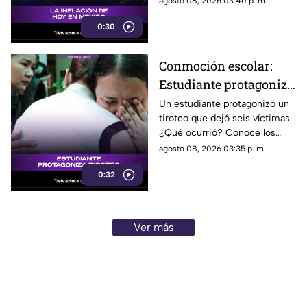
agosto 08, 2026 03:40 p. m.
podría impactar a tu bolsillo.
0:30
Conmoción escolar:
Estudiante protagoniza
t1r0t30 con seis
Un estudiante protagonizó un
tiroteo que dejó seis víctimas.
víctimas
¿Qué ocurrió? Conoce los
detalles de esta tragedia.
agosto 08, 2026 03:35 p. m.
0:32
Ver más