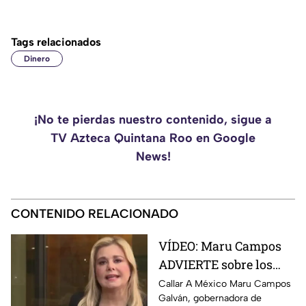
Tags relacionados
Dinero
¡No te pierdas nuestro contenido, sigue a
TV Azteca Quintana Roo en Google
News!
CONTENIDO RELACIONADO
VÍDEO: Maru Campos
ADVIERTE sobre los
RIESGOS de los nuevos
Callar A México Maru Campos
Galván, gobernadora de
lineamientos