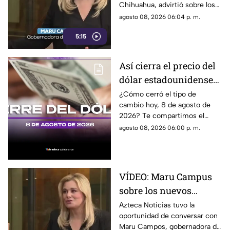
Chihuahua, advirtió sobre los
propuestos por el
riesgos que podrían
agosto 08, 2026 06:04 p. m.
Gobierno
representar los nuevos
5:15
lineamientos para los derechos
de las audiencias y la libertad
de expresión. Señaló que estas
Así cierra el precio del
disposiciones podrían
dólar estadounidense
utilizarse para sancionar a
medios y periodistas críticos,
HOY, sábado 8 de
¿Cómo cerró el tipo de
además de abrir la puerta a
cambio hoy, 8 de agosto de
agosto de 2026, en
que el poder determine qué
2026? Te compartimos el
Cancún
contenidos son información,
precio del dólar al cierre de
agosto 08, 2026 06:00 p. m.
opinión o motivo de sanción.
hoy en Cancún, así como el
resto de las divisas.
VÍDEO: Maru Campus
sobre los nuevos
lineamientos y señala
Azteca Noticias tuvo la
oportunidad de conversar con
que son un riesgo para
Maru Campos, gobernadora de