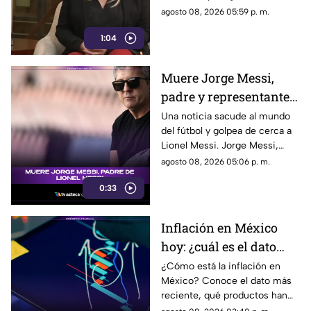
la libertad de expresión
Chihuahua, quien habló sobre
agosto 08, 2026 05:59 p. m.
los nuevos lineamientos que,
1:04
de acuerdo con su postura,
podrían representar un riesgo
para la libertad de expresión y
Muere Jorge Messi,
convertirse en una forma de
padre y representante
censura impulsada desde el
Gobierno Federal.
de Lionel Messi
Una noticia sacude al mundo
del fútbol y golpea de cerca a
Lionel Messi. Jorge Messi,
padre y representante del astro
agosto 08, 2026 05:06 p. m.
argentino, ha fallecido. Conoce
0:33
los detalles tras la noticia.
Inflación en México
hoy: ¿cuál es el dato
actual?
¿Cómo está la inflación en
México? Conoce el dato más
reciente, qué productos han
subido de precio y cómo