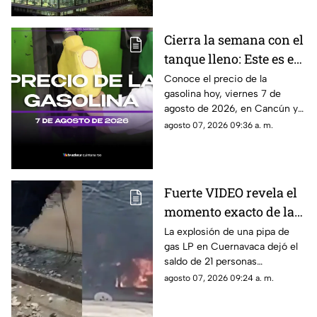
Cierra la semana con el
tanque lleno: Este es el
precio de la gasolina
Conoce el precio de la
gasolina hoy, viernes 7 de
HOY, viernes 7 de
agosto de 2026, en Cancún y
agosto de 2026, en
el resto de Quintana Roo. Este
agosto 07, 2026 09:36 a. m.
Quintana Roo
es el costo del combustible en
el estado.
Fuerte VIDEO revela el
momento exacto de la
3xpl0s1ón de pipa de
La explosión de una pipa de
gas LP en Cuernavaca dejó el
gas LP que dejó a 21
saldo de 21 personas
personas l3s10n4d4s:
lesionadas y en redes sociales
agosto 07, 2026 09:24 a. m.
Esto se sabe sobre lo
se viralizó el video del
ocurrido en
momento en que ocurrió.