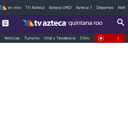
en vivo
TV Azteca
Azteca UNO
Azteca 7
Deportes
Notic
Noticias
Turismo
Viral y Tendencia
Clima
Tráfico
Deporte
En Vivo