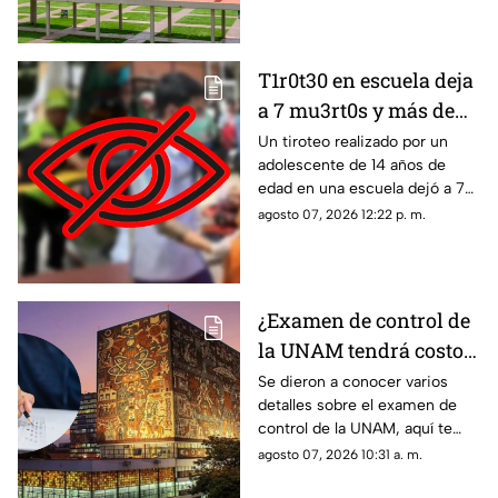
lugar para realizar la prueba.
T1r0t30 en escuela deja
a 7 mu3rt0s y más de
30 h3r1d0s:
Un tiroteo realizado por un
adolescente de 14 años de
Adolescente de 14 años
edad en una escuela dejó a 7
realiza m4s4cr3 en
muertos y más de 30 heridos.
agosto 07, 2026 12:22 p. m.
plantel escolar
Estos son los detalles de lo
ocurrido.
¿Examen de control de
la UNAM tendrá costo?
Conoce todos los
Se dieron a conocer varios
detalles sobre el examen de
detalles
control de la UNAM, aquí te
decimos si tendrá costo o no.
agosto 07, 2026 10:31 a. m.