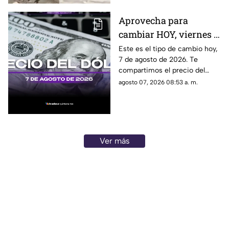
Cuernavaca
Aprovecha para
cambiar HOY, viernes 7
de agosto de 2026: Este
Este es el tipo de cambio hoy,
7 de agosto de 2026. Te
es el precio del dólar
compartimos el precio del
estadounidense en
dólar hoy en Cancún, así como
agosto 07, 2026 08:53 a. m.
Cancún
el resto de las divisas en
México.
Ver más