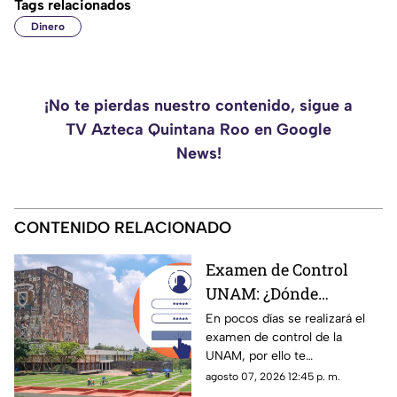
Tags relacionados
Dinero
¡No te pierdas nuestro contenido, sigue a
TV Azteca Quintana Roo en Google
News!
CONTENIDO RELACIONADO
Examen de Control
UNAM: ¿Dónde
consultar el día,
En pocos días se realizará el
examen de control de la
horario y lugar?
UNAM, por ello te
compartimos lo que debes
agosto 07, 2026 12:45 p. m.
saber sobre el día, horario y