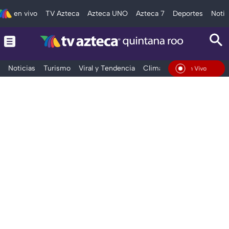
en vivo
TV Azteca
Azteca UNO
Azteca 7
Deportes
Notic
Noticias
Turismo
Viral y Tendencia
Clima
Tráfico
Deporte
En Vivo