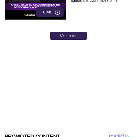
agosto 06, 2026 01:43 p. m.
zonas inundadas. Esto fue lo
0:40
que paso:
Ver más