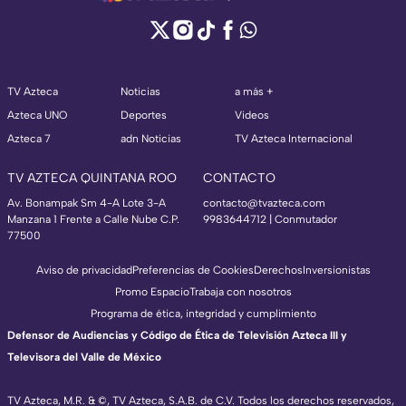
TV Azteca
Noticias
a más +
Azteca UNO
Deportes
Videos
Azteca 7
adn Noticias
TV Azteca Internacional
TV AZTECA QUINTANA ROO
CONTACTO
Av. Bonampak Sm 4-A Lote 3-A
contacto@tvazteca.com
Manzana 1 Frente a Calle Nube C.P.
9983644712 | Conmutador
77500
Aviso de privacidad
Preferencias de Cookies
Derechos
Inversionistas
Promo Espacio
Trabaja con nosotros
Programa de ética, integridad y cumplimiento
Defensor de Audiencias y Código de Ética de Televisión Azteca III y
Televisora del Valle de México
TV Azteca, M.R. & ©, TV Azteca, S.A.B. de C.V. Todos los derechos reservados,