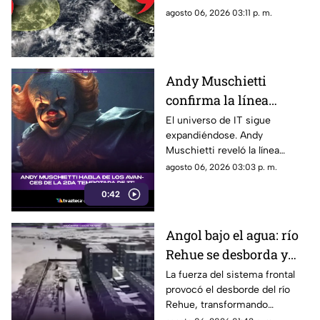
zonas de baja presión
baja presión con potencial
agosto 06, 2026 03:11 p. m.
con probablidad de
ciclónico en el Pacífico. Aquí
desarrollo ciclónico
su ubicación.
Andy Muschietti
confirma la línea
temporal de la segunda
El universo de IT sigue
expandiéndose. Andy
temporada de 'IT'
Muschietti reveló la línea
temporal que seguirá la
agosto 06, 2026 03:03 p. m.
segunda temporada, una
0:42
decisión que podría cambiar la
forma en que conocemos la
historia de Pennywise.
Angol bajo el agua: río
Rehue se desborda y
anega viviendas
La fuerza del sistema frontal
provocó el desborde del río
Rehue, transformando
distintos sectores de Angol en