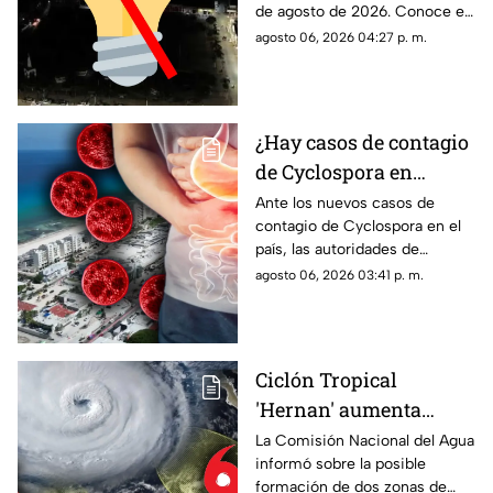
de agosto de 2026. Conoce el
apagón y quiénes se
horario y las colonias que se
agosto 06, 2026 04:27 p. m.
quedarán sin
verán afectadas con el corte
electricidad en México?
de luz.
¿Hay casos de contagio
de Cyclospora en
Quintana Roo? Esto
Ante los nuevos casos de
contagio de Cyclospora en el
dicen las autoridades
país, las autoridades de
sobre los turistas
Quintana Roo informaron
agosto 06, 2026 03:41 p. m.
contagiados de
sobre las medidas que se
ciclosporiasis
están tomando en el estado.
Ciclón Tropical
'Hernan' aumenta
probabilidad de
La Comisión Nacional del Agua
informó sobre la posible
formación: Vigilan dos
formación de dos zonas de