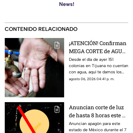
News!
CONTENIDO RELACIONADO
¡ATENCIÓN! Confirman
MEGA CORTE de AGUA
en más de 150 colonias,
Desde el día de ayer 151
colonias en Tijuana no cuentan
aquí la lista completa
con agua, aquí te damos los
detalles.
agosto 06, 2026 04:41 p. m.
Anuncian corte de luz
de hasta 8 horas este 7
de agosto de 2026: ¿A
Anuncian apagón para este
estado de México durante el 7
qué hora inicia el