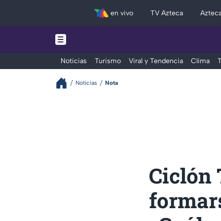
en vivo
TV Azteca
Aztec
Noticias
Turismo
Viral y Tendencia
Clima
T
Noticias
Nota
Ciclón 
formars