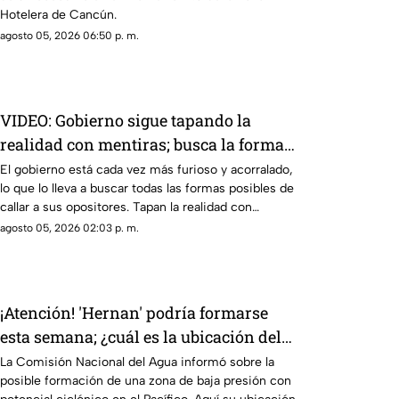
Hotelera de Cancún.
agosto 05, 2026 06:50 p. m.
VIDEO: Gobierno sigue tapando la
realidad con mentiras; busca la forma
de callar a sus opositores
El gobierno está cada vez más furioso y acorralado,
lo que lo lleva a buscar todas las formas posibles de
callar a sus opositores. Tapan la realidad con
mentiras, esconden situaciones como los vínculos
agosto 05, 2026 02:03 p. m.
del Rocha con el narco, las extorsiones o el cobro
de piso.
¡Atención! 'Hernan' podría formarse
esta semana; ¿cuál es la ubicación del
potencial ciclón tropical?
La Comisión Nacional del Agua informó sobre la
posible formación de una zona de baja presión con