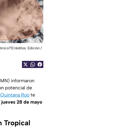
lónico?|Créditos: Edición /
(SMN) informaron
on potencial de
 Quintana Roo
te
e
jueves 28 de mayo
n Tropical