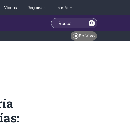
Regionales
Videos
a más +
En Vivo
ría
ías: