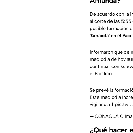
Amanda?
De acuerdo con la i
al corte de las 5:55
posible formación d
'Amanda' en el Pacíf
Informaron que de mo
mediodía de hoy a
continuar con su ev
el Pacífico.
Se prevé la formaci
Este mediodía incre
vigilancia ⬇️
pic.twi
— CONAGUA Clima 
¿Qué hacer e