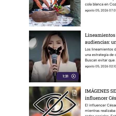
cola blanca en Coz
en una malla.
agosto 05, 2026 07:0
Lineamientos 
audiencias: un
contra la ciu
Los lineamientos d
una estrategia de 
Buscan evitar que
lo que sucede. Así
agosto 05, 2026 02:10
morenistas y se re
1:31
IMÁGENES SEN
influencer Cé
realizaba una 
El influencer Cés
mientras realizaba
se sabe