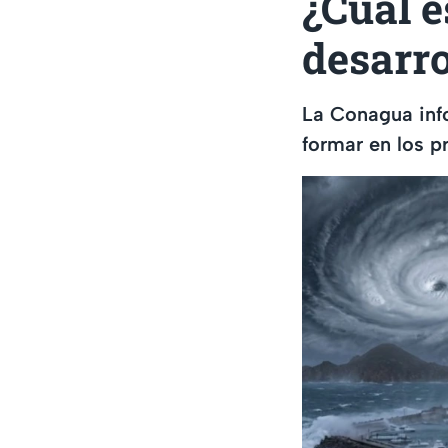
¿Cuál e
desarro
La Conagua info
formar en los p