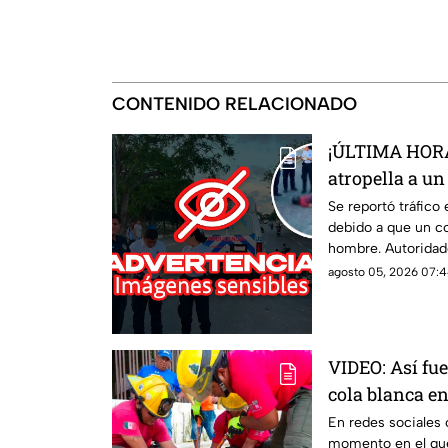
CONTENIDO RELACIONADO
¡ÚLTIMA HORA
atropella a u
de Cancún; est
Se reportó tráfico
debido a que un co
hombre. Autoridade
agosto 05, 2026 07:4
VIDEO: Así fue
cola blanca e
atrapado en u
En redes sociales 
momento en el que