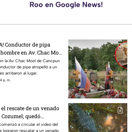
Roo en Google News!
! Conductor de pipa
n hombre en Av. Chac Mool
o se sabe
 en la Av. Chac Mool de Cancpun
nductor de pipa atropelló a un
s arribaron al lugar.
4 p. m.
 el rescate de un venado
n Cozumel; quedó
na malla ciclónica
comenzó a circular el video del
 lograron rescatar a un venado