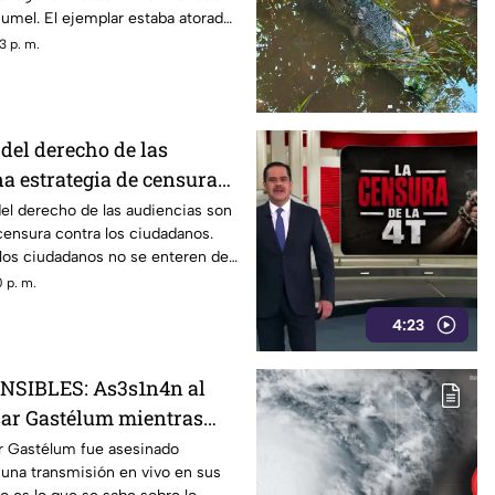
umel. El ejemplar estaba atorado
3 p. m.
del derecho de las
a estrategia de censura
dadanía en México (VIDEO)
el derecho de las audiencias son
censura contra los ciudadanos.
 los ciudadanos no se enteren de
 están todos los gobernadores
 p. m.
servan a quién contestarán.
4:23
SIBLES: As3s1n4n al
sar Gastélum mientras
transmisión en vivo; esto
ar Gastélum fue asesinado
 una transmisión en vivo en sus