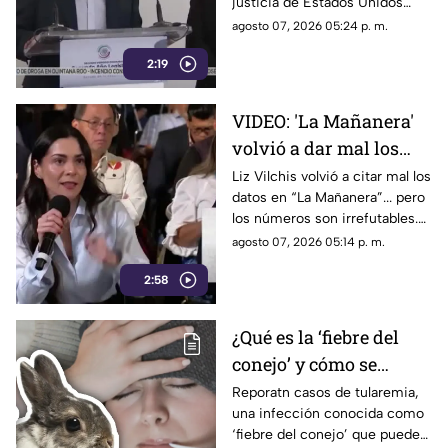
justicia de Estados Unidos
E.E.U.U contra
proceda contra presuntos
agosto 07, 2026 05:24 p. m.
narc0polít1c0s como
narcopolíticos con base en
Rocha Moya
2:19
testimonios de testigos
protegidos, un mecanismo
que mantiene bajo la mira a
VIDEO: 'La Mañanera'
Rocha Moya, Enrique Inzunza y
volvió a dar mal los
otros funcionarios morenistas.
datos: TV Azteca es el
Liz Vilchis volvió a citar mal los
datos en “La Mañanera”... pero
medio tradicional con
los números son irrefutables.
mayor alcance y
El estudio internacional de
agosto 07, 2026 05:14 p. m.
credibilidad de México
Reuters lo confirma: TV Azteca
2:58
es el medio tradicional con
mayor alcance y credibilidad
de México. Contra la
¿Qué es la ‘fiebre del
evidencia, nadie puede.
conejo’ y cómo se
contagia? Reportan
Reporatn casos de tularemia,
una infección conocida como
casos de tularemia y
‘fiebre del conejo’ que puede
genera alerta en la