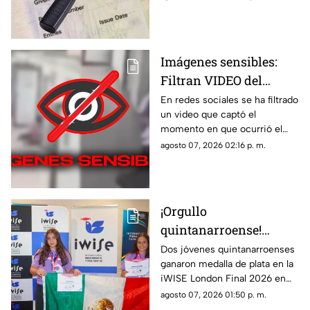
compartimos la lista de los que
pasarían por este filtro.
Imágenes sensibles:
Filtran VIDEO del
t1r0t30 de en escuela
En redes sociales se ha filtrado
un video que captó el
que dejó a 7 mu3rt0s y
momento en que ocurrió el
más de 30 h3r1d0s; así
tiroteo que dejó a 7 muertos y
agosto 07, 2026 02:16 p. m.
ocurrió la m4s4cr3
más de treinta heridos en una
escuela.
¡Orgullo
quintanarroense!
Jóvenes GANAN la
Dos jóvenes quintanarroenses
ganaron medalla de plata en la
plata en la competencia
iWISE London Final 2026 en
iWISE London Final
donde participaron más de
agosto 07, 2026 01:50 p. m.
2026
200 estudiantes de 40 países.