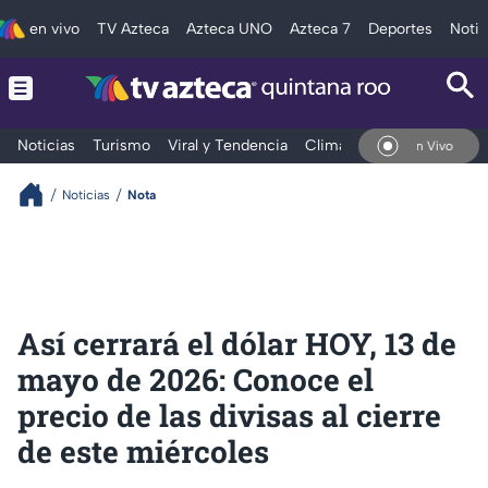
en vivo
TV Azteca
Azteca UNO
Azteca 7
Deportes
Notic
Noticias
Turismo
Viral y Tendencia
Clima
Tráfico
Deporte
En Vivo
Noticias
Nota
Así cerrará el dólar HOY, 13 de
mayo de 2026: Conoce el
precio de las divisas al cierre
de este miércoles