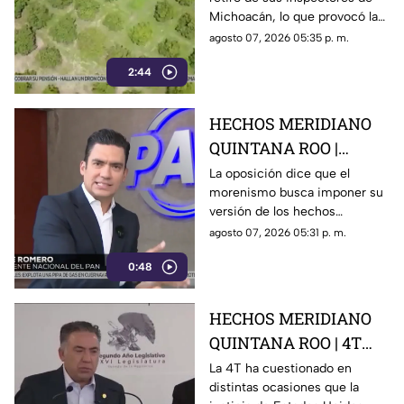
inspectores en
Michoacán, lo que provocó la
Michoacán y provocá
suspensión de las
agosto 07, 2026 05:35 p. m.
la suspensión de
exportaciones de aguacate y
exportaciones de
2:44
pérdidas millonarias.
aguacate
HECHOS MERIDIANO
QUINTANA ROO |
Oposición señala que el
La oposición dice que el
morenismo busca imponer su
morenismo quiere
versión de los hechos
imponer su versión de
mediante la censura, callar los
agosto 07, 2026 05:31 p. m.
los hechos usando la
señalamientos contra
censura
0:48
presuntos narcopolíticos de la
4T y presentar a la oposición
como la villana.
HECHOS MERIDIANO
QUINTANA ROO | 4T
sigue cuestionando los
La 4T ha cuestionado en
distintas ocasiones que la
señalamientos de