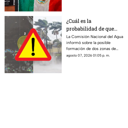
Te contamos los detalles.
¿Cuál es la
probabilidad de que
'Hernan' se forme esta
La Comisión Nacional del Agua
informó sobre la posible
semana? Vigilan zonas
formación de dos zonas de
de baja presión con
baja presión con potencial de
agosto 07, 2026 01:05 p. m.
potencial de desarrollo
convertirse en el huracán
ciclónico
‘Hernan’.