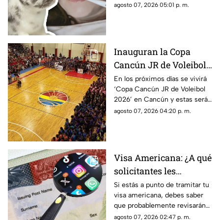
resultar muy grave. Te
agosto 07, 2026 05:01 p. m.
población
explicamos qué es y cómo se
contagia.
Inauguran la Copa
Cancún JR de Voleibol
2026 en Cancún; aquí
En los próximos días se vivirá
‘Copa Cancún JR de Voleibol
las fechas, categorías y
2026’ en Cancún y estas serán
premios
las fechas, las categorías y los
agosto 07, 2026 04:20 p. m.
premios que disputarán los
equipos.
Visa Americana: ¿A qué
solicitantes les
revisarán las redes
Si estás a punto de tramitar tu
visa americana, debes saber
sociales para su
que probablemente revisarán
proceso?
tus redes sociales, así que te
agosto 07, 2026 02:47 p. m.