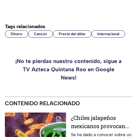
Tags relacionados
Dinero
Cancún
Precio del dólar
Internacional
¡No te pierdas nuestro contenido, sigue a
TV Azteca Quintana Roo en Google
News!
CONTENIDO RELACIONADO
¿Chiles jalapeños
mexicanos provocan
brote de salmonela en
Se ha dado a conocer sobre un