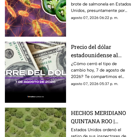
brote de salmonela en Estados
Estados Unidos? Esto
Unidos, presuntamente por
debes saber
chiles jalapeños mexicanos,
agosto 07, 2026 06:22 p. m.
autoridades ya realizan
investigación.
Precio del dólar
estadounidense al
CIERRE de HOY, viernes
¿Cómo cerró el tipo de
cambio hoy, 7 de agosto de
7 de agosto de 2026, en
2026? Te compartimos el
Cancún
precio del dólar al cierre de
agosto 07, 2026 05:37 p. m.
hoy en Cancún, así como el
resto de las divisas.
HECHOS MERIDIANO
QUINTANA ROO |
E.E.U.U retira a sus
Estados Unidos ordenó el
retiro de sus inspectores de