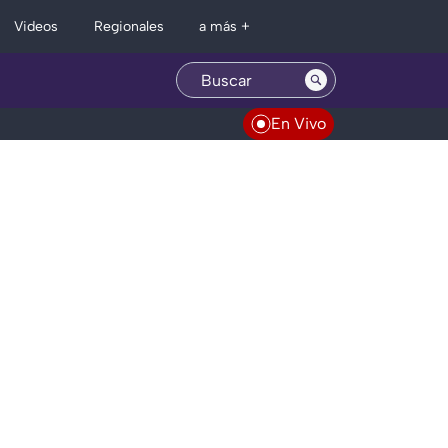
Regionales
Videos
a más +
En Vivo