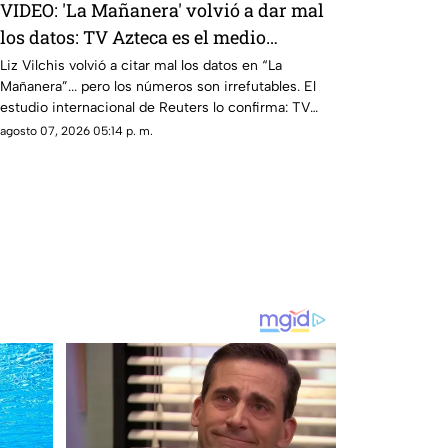
VIDEO: 'La Mañanera' volvió a dar mal
los datos: TV Azteca es el medio
tradicional con mayor alcance y
Liz Vilchis volvió a citar mal los datos en “La
Mañanera”... pero los números son irrefutables. El
credibilidad de México
estudio internacional de Reuters lo confirma: TV
Azteca es el medio tradicional con mayor alcance y
agosto 07, 2026 05:14 p. m.
credibilidad de México. Contra la evidencia, nadie
puede.