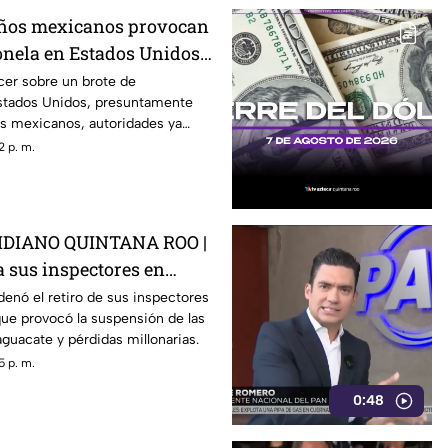
eños mexicanos provocan
onela en Estados Unidos?
ber
cer sobre un brote de
stados Unidos, presuntamente
os mexicanos, autoridades ya
ión.
2 p. m.
DIANO QUINTANA ROO |
 a sus inspectores en
rovocá la suspensión de
enó el retiro de sus inspectores
ue provocó la suspensión de las
 de aguacate
guacate y pérdidas millonarias.
5 p. m.
0:48