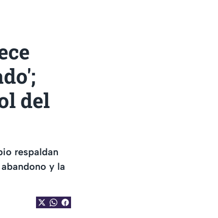
ece
do';
l del
bio respaldan
l abandono y la