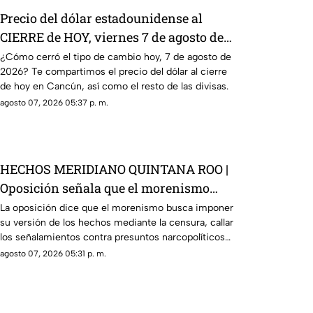
Precio del dólar estadounidense al
CIERRE de HOY, viernes 7 de agosto de
2026, en Cancún
¿Cómo cerró el tipo de cambio hoy, 7 de agosto de
2026? Te compartimos el precio del dólar al cierre
de hoy en Cancún, así como el resto de las divisas.
agosto 07, 2026 05:37 p. m.
HECHOS MERIDIANO QUINTANA ROO |
Oposición señala que el morenismo
quiere imponer su versión de los
La oposición dice que el morenismo busca imponer
su versión de los hechos mediante la censura, callar
hechos usando la censura
los señalamientos contra presuntos narcopolíticos
de la 4T y presentar a la oposición como la villana.
agosto 07, 2026 05:31 p. m.