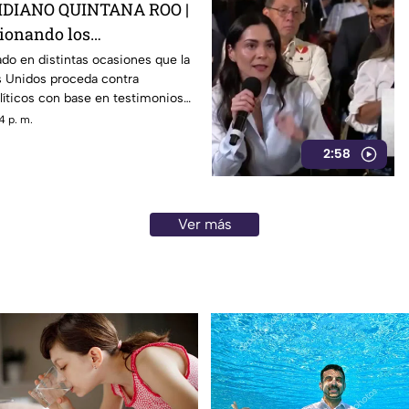
DIANO QUINTANA ROO |
tionando los
 de E.E.U.U contra
do en distintas ocasiones que la
s Unidos proceda contra
0s como Rocha Moya
líticos con base en testimonios
gidos, un mecanismo que
4 p. m.
mira a Rocha Moya, Enrique
2:58
ncionarios morenistas.
Ver más