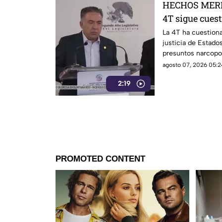
HECHOS MERI
4T sigue cues
señalamientos
La 4T ha cuestiona
justicia de Estado
narc0polít1c
presuntos narcopo
de testigos prote
agosto 07, 2026 05:2
mantiene bajo la 
2:19
Inzunza y otros fu