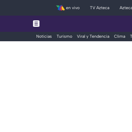
en vivo
TV Azteca
Aztec
Noticias
Turismo
Viral y Tendencia
Clima
T