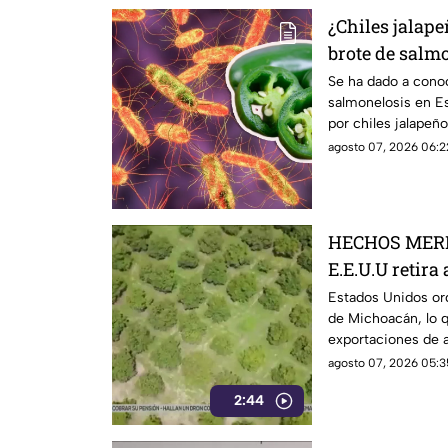
¿Chiles jalap
brote de salm
Esto debes sa
Se ha dado a cono
salmonelosis en E
por chiles jalapeñ
realizan investigac
agosto 07, 2026 06:2
HECHOS MERI
E.E.U.U retira
Michoacán y p
Estados Unidos ord
de Michoacán, lo q
exportaciones
exportaciones de a
agosto 07, 2026 05:3
2:44