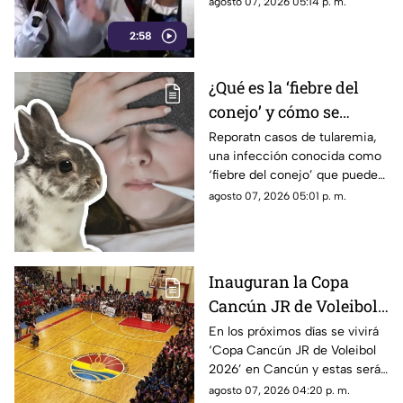
agosto 07, 2026 05:14 p. m.
credibilidad de México
Reuters lo confirma: TV Azteca
2:58
es el medio tradicional con
mayor alcance y credibilidad
de México. Contra la
¿Qué es la ‘fiebre del
evidencia, nadie puede.
conejo’ y cómo se
contagia? Reportan
Reporatn casos de tularemia,
una infección conocida como
casos de tularemia y
‘fiebre del conejo’ que puede
genera alerta en la
resultar muy grave. Te
agosto 07, 2026 05:01 p. m.
población
explicamos qué es y cómo se
contagia.
Inauguran la Copa
Cancún JR de Voleibol
2026 en Cancún; aquí
En los próximos días se vivirá
‘Copa Cancún JR de Voleibol
las fechas, categorías y
2026’ en Cancún y estas serán
premios
las fechas, las categorías y los
agosto 07, 2026 04:20 p. m.