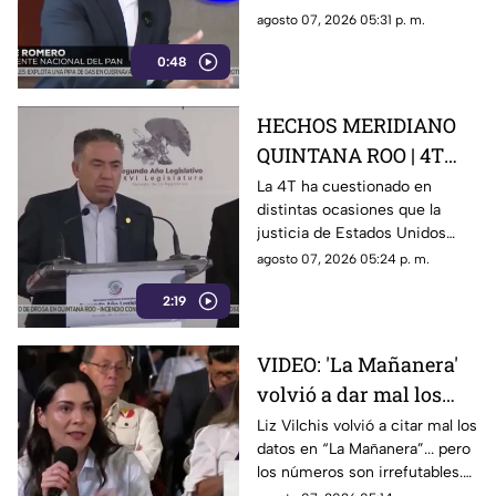
imponer su versión de
mediante la censura, callar los
agosto 07, 2026 05:31 p. m.
los hechos usando la
señalamientos contra
censura
0:48
presuntos narcopolíticos de la
4T y presentar a la oposición
como la villana.
HECHOS MERIDIANO
QUINTANA ROO | 4T
sigue cuestionando los
La 4T ha cuestionado en
distintas ocasiones que la
señalamientos de
justicia de Estados Unidos
E.E.U.U contra
proceda contra presuntos
agosto 07, 2026 05:24 p. m.
narc0polít1c0s como
narcopolíticos con base en
Rocha Moya
2:19
testimonios de testigos
protegidos, un mecanismo
que mantiene bajo la mira a
VIDEO: 'La Mañanera'
Rocha Moya, Enrique Inzunza y
volvió a dar mal los
otros funcionarios morenistas.
datos: TV Azteca es el
Liz Vilchis volvió a citar mal los
datos en “La Mañanera”... pero
medio tradicional con
los números son irrefutables.
mayor alcance y
El estudio internacional de