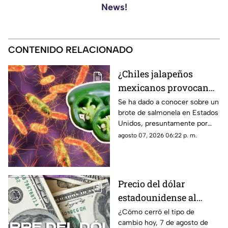
News!
CONTENIDO RELACIONADO
¿Chiles jalapeños
mexicanos provocan
brote de salmonela en
Se ha dado a conocer sobre un
brote de salmonela en Estados
Estados Unidos? Esto
Unidos, presuntamente por
debes saber
chiles jalapeños mexicanos,
agosto 07, 2026 06:22 p. m.
autoridades ya realizan
investigación.
Precio del dólar
estadounidense al
CIERRE de HOY, viernes
¿Cómo cerró el tipo de
cambio hoy, 7 de agosto de
7 de agosto de 2026, en