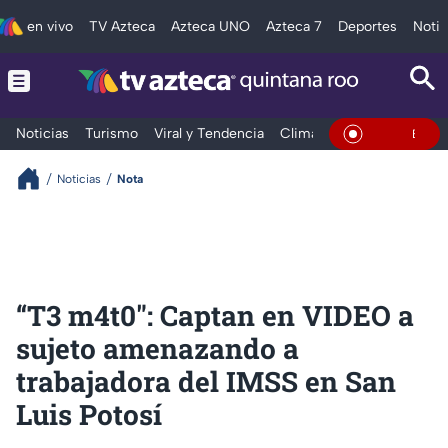
en vivo
TV Azteca
Azteca UNO
Azteca 7
Deportes
Notic
Noticias
Turismo
Viral y Tendencia
Clima
Tráfico
Deporte
En Vivo
Noticias
Nota
“T3 m4t0": Captan en VIDEO a
sujeto amenazando a
trabajadora del IMSS en San
Luis Potosí