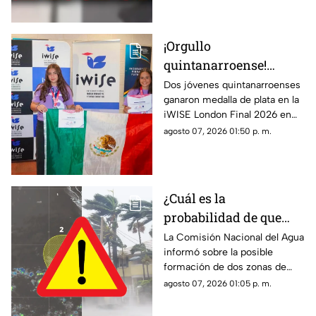
escuela.
¡Orgullo
quintanarroense!
Jóvenes GANAN la
Dos jóvenes quintanarroenses
ganaron medalla de plata en la
plata en la competencia
iWISE London Final 2026 en
iWISE London Final
donde participaron más de
agosto 07, 2026 01:50 p. m.
2026
200 estudiantes de 40 países.
Te contamos los detalles.
¿Cuál es la
probabilidad de que
'Hernan' se forme esta
La Comisión Nacional del Agua
informó sobre la posible
semana? Vigilan zonas
formación de dos zonas de
de baja presión con
baja presión con potencial de
agosto 07, 2026 01:05 p. m.
potencial de desarrollo
convertirse en el huracán
ciclónico
‘Hernan’.