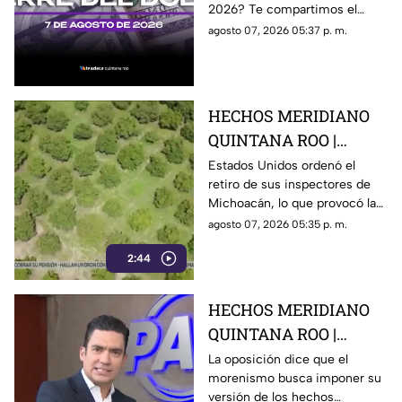
2026? Te compartimos el
Cancún
precio del dólar al cierre de
agosto 07, 2026 05:37 p. m.
hoy en Cancún, así como el
resto de las divisas.
HECHOS MERIDIANO
QUINTANA ROO |
E.E.U.U retira a sus
Estados Unidos ordenó el
retiro de sus inspectores de
inspectores en
Michoacán, lo que provocó la
Michoacán y provocá
suspensión de las
agosto 07, 2026 05:35 p. m.
la suspensión de
exportaciones de aguacate y
exportaciones de
2:44
pérdidas millonarias.
aguacate
HECHOS MERIDIANO
QUINTANA ROO |
Oposición señala que el
La oposición dice que el
morenismo busca imponer su
morenismo quiere
versión de los hechos