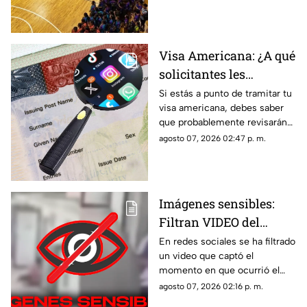
premios que disputarán los
equipos.
Visa Americana: ¿A qué
solicitantes les
revisarán las redes
Si estás a punto de tramitar tu
visa americana, debes saber
sociales para su
que probablemente revisarán
proceso?
tus redes sociales, así que te
agosto 07, 2026 02:47 p. m.
compartimos la lista de los que
pasarían por este filtro.
Imágenes sensibles:
Filtran VIDEO del
t1r0t30 de en escuela
En redes sociales se ha filtrado
un video que captó el
que dejó a 7 mu3rt0s y
momento en que ocurrió el
más de 30 h3r1d0s; así
tiroteo que dejó a 7 muertos y
agosto 07, 2026 02:16 p. m.
ocurrió la m4s4cr3
más de treinta heridos en una