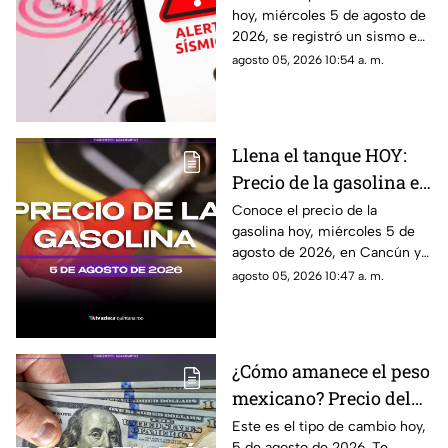
hoy, miércoles 5 de agosto de
y magnitud del temblor
2026, se registró un sismo en
de este miércoles 5 de
México. Te decimos en donde
agosto 05, 2026 10:54 a. m.
agosto de 2026
ocurrió y cuál fue su magnitud.
Llena el tanque HOY:
Precio de la gasolina en
Quintana Roo este
Conoce el precio de la
gasolina hoy, miércoles 5 de
miércoles 5 de agosto
agosto de 2026, en Cancún y
de 2026
el resto de Quintana Roo. Este
agosto 05, 2026 10:47 a. m.
es el costo del combustible en
el estado.
¿Cómo amanece el peso
mexicano? Precio del
dólar estadounidense
Este es el tipo de cambio hoy,
5 de agosto de 2026. Te