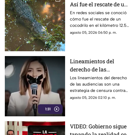
Así fue el rescate de un
cocodrilo en la Zona
En redes sociales se conoció
cómo fue el rescate de un
Hotelera de Cancún
cocodrilo en el kilómetro 12.5
de la Zona Hotelera de Cancún.
agosto 05, 2026 06:50 p. m.
Lineamientos del
derecho de las
audiencias: una
Los lineamientos del derecho
de las audiencias son una
estrategia de censura
estrategia de censura contra
contra la ciudadanía en
los ciudadanos. Buscan evitar
agosto 05, 2026 02:10 p. m.
México (VIDEO)
que los ciudadanos no se
1:31
enteren de lo que sucede. Así
están todos los gobernadores
morenistas y se reservan a
VIDEO: Gobierno sigue
quién contestarán.
tapando la realidad con