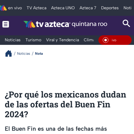
en vivo
TV Azteca
Azteca UNO
Azteca 7
Deportes
Notic
Noticias
Turismo
Viral y Tendencia
Clima
Tráfico
Deporte
En Vi
Noticias
Nota
¿Por qué los mexicanos dudan
de las ofertas del Buen Fin
2024?
El Buen Fin es una de las fechas más