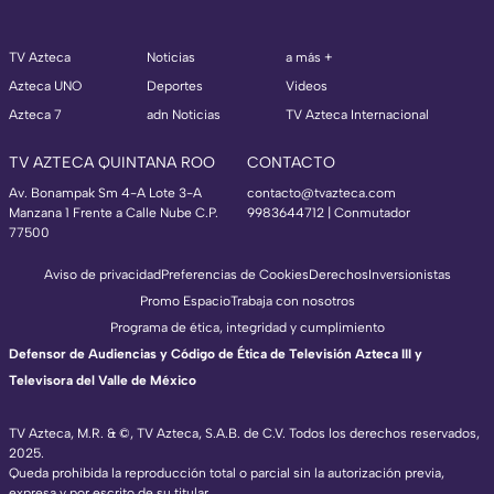
TV Azteca
Noticias
a más +
Azteca UNO
Deportes
Videos
Azteca 7
adn Noticias
TV Azteca Internacional
TV AZTECA QUINTANA ROO
CONTACTO
Av. Bonampak Sm 4-A Lote 3-A
contacto@tvazteca.com
Manzana 1 Frente a Calle Nube C.P.
9983644712 | Conmutador
77500
Aviso de privacidad
Preferencias de Cookies
Derechos
Inversionistas
Promo Espacio
Trabaja con nosotros
Programa de ética, integridad y cumplimiento
Defensor de Audiencias y Código de Ética de Televisión Azteca III y
Televisora del Valle de México
TV Azteca, M.R. & ©, TV Azteca, S.A.B. de C.V. Todos los derechos reservados,
2025.
Queda prohibida la reproducción total o parcial sin la autorización previa,
expresa y por escrito de su titular.