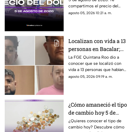
HOY, 5 de agosto de
compartimos el precio del
2026 en Cancún
dólar hoy en Cancún, así como
agosto 05, 2026 10:21 a. m.
el resto de las divisas en
México.
Localizan con vida a 13
personas en Bacalar;
estaban reportadas
La FGE Quintana Roo dio a
conocer que se localizó con
como desaparecidas
vida a 13 personas que habían
sido reportadas como
agosto 05, 2026 09:19 a. m.
desaparecidas en Bacalar. Te
contamos los detalles.
¿Cómo amaneció el tipo
de cambio hoy 5 de
agosto de 2026?
¿Quieres conocer el tipo de
cambio hoy? Descubre cómo