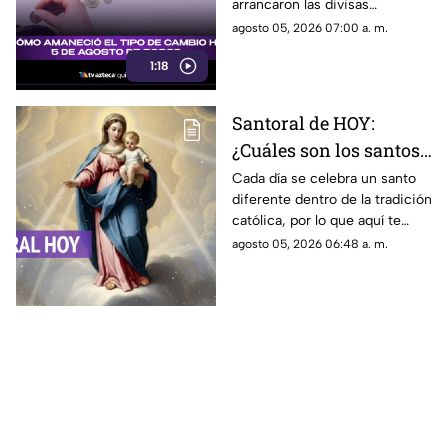
arrancaron las divisas
internacionales en el mercado.
agosto 05, 2026 07:00 a. m.
¡Entérate de los valores clave!
1:18
Santoral de HOY:
¿Cuáles son los santos
que se celebran este
Cada día se celebra un santo
diferente dentro de la tradición
miércoles 5 de agosto
católica, por lo que aquí te
de 2026?
compartimos el santoral
agosto 05, 2026 06:48 a. m.
completo de hoy, miércoles 5
de agosto.