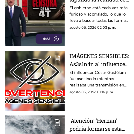
mentiras; busca la
El gobierno está cada vez más
furioso y acorralado, lo que lo
forma de callar a sus
lleva a buscar todas las formas
opositores
posibles de callar a sus
agosto 05, 2026 02:03 p. m.
opositores. Tapan la realidad
4:23
con mentiras, esconden
situaciones como los vínculos
del Rocha con el narco, las
IMÁGENES SENSIBLES:
extorsiones o el cobro de piso.
As3s1n4n al influencer
César Gastélum
El influencer César Gastélum
fue asesinado mientras
mientras realizaba una
realizaba una transmisión en
transmisión en vivo;
vivo en sus redes sociales.
agosto 05, 2026 01:16 p. m.
esto se sabe
Esto es lo que se sabe sobre lo
ocurrido.
¡Atención! 'Hernan'
podría formarse esta