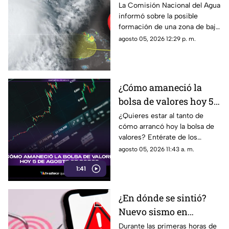
semana; ¿cuál es la
La Comisión Nacional del Agua
informó sobre la posible
ubicación del potencial
formación de una zona de baja
ciclón tropical?
presión con potencial
agosto 05, 2026 12:29 p. m.
ciclónico en el Pacífico. Aquí
su ubicación.
¿Cómo amaneció la
bolsa de valores hoy 5
de agosto de 2026?
¿Quieres estar al tanto de
cómo arrancó hoy la bolsa de
valores? Entérate de los
detalles de este 5 de agosto
agosto 05, 2026 11:43 a. m.
de 2026. ¡No te lo pierdas!
1:41
¿En dónde se sintió?
Nuevo sismo en
México HOY: Epicentro
Durante las primeras horas de