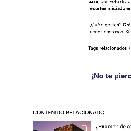
base
, con voto divi
recortes iniciado 
¿Qué significa?
Cré
menos costosos. Si
Tags relacionados
¡No te pier
CONTENIDO RELACIONADO
¿Examen de co