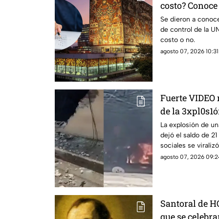
costo? Conoce 
Se dieron a conoce
de control de la U
costo o no.
agosto 07, 2026 10:31
Fuerte VIDEO 
de la 3xpl0s1ó
dejó a 21 pers
La explosión de u
dejó el saldo de 2
sabe sobre lo
sociales se virali
ocurrió.
agosto 07, 2026 09:2
Santoral de H
que se celebra