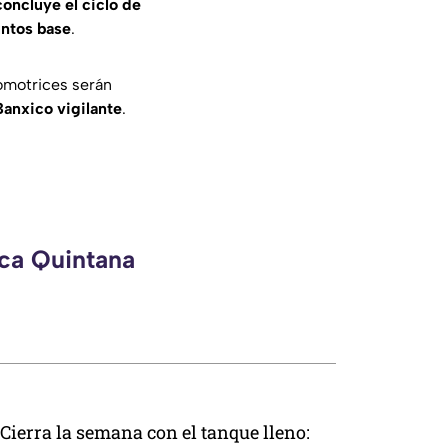
concluye el ciclo de
ntos base
.
omotrices serán
Banxico vigilante
.
eca Quintana
Cierra la semana con el tanque lleno: