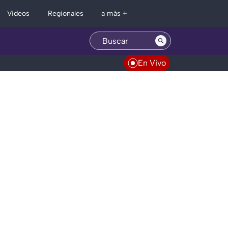
Regionales
Videos
a más +
En Vivo