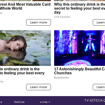
TV AZTECA 
ca
Noticias
a más +