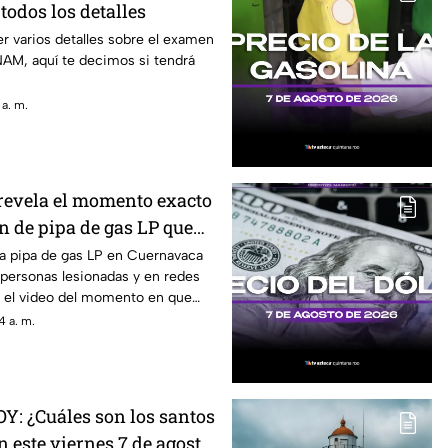
todos los detalles
r varios detalles sobre el examen
NAM, aquí te decimos si tendrá
 a. m.
revela el momento exacto
n de pipa de gas LP que
onas l3s10n4d4s: Esto se
na pipa de gas LP en Cuernavaca
1 personas lesionadas y en redes
 ocurrido en Cuernavaca
zó el video del momento en que
4 a. m.
OY: ¿Cuáles son los santos
n este viernes 7 de agosto