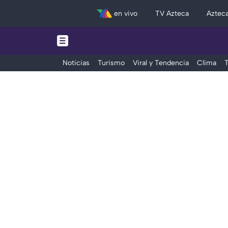
en vivo
TV Azteca
Aztec
Noticias
Turismo
Viral y Tendencia
Clima
T