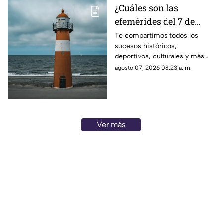
¿Cuáles son las
efemérides del 7 de
agosto? Esto se celebra
Te compartimos todos los
sucesos históricos,
un día como hoy en
deportivos, culturales y más
México y el mundo
que marcaron las efemérides
agosto 07, 2026 08:23 a. m.
del 7 de agosto; se celebra el
Día Mundial de los Faros.
Ver más