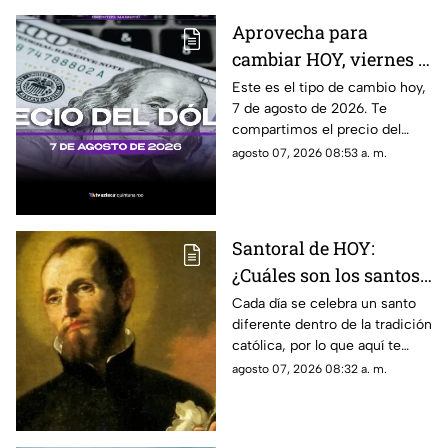
Cuernavaca
Aprovecha para
cambiar HOY, viernes 7
de agosto de 2026: Este
Este es el tipo de cambio hoy,
7 de agosto de 2026. Te
es el precio del dólar
compartimos el precio del
estadounidense en
dólar hoy en Cancún, así como
agosto 07, 2026 08:53 a. m.
Cancún
el resto de las divisas en
México.
Santoral de HOY:
¿Cuáles son los santos
que se celebran este
Cada día se celebra un santo
diferente dentro de la tradición
viernes 7 de agosto de
católica, por lo que aquí te
2026?
compartimos el santoral
agosto 07, 2026 08:32 a. m.
completo de hoy, viernes 7 de
agosto.