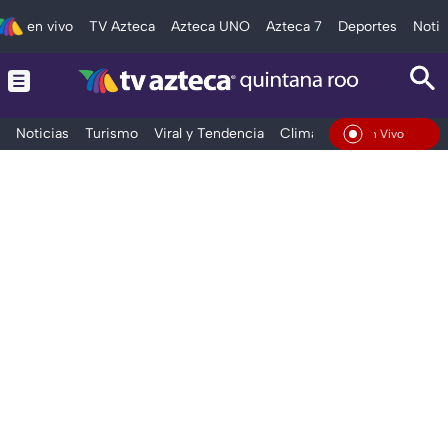
en vivo
TV Azteca
Azteca UNO
Azteca 7
Deportes
Notic
Noticias
Turismo
Viral y Tendencia
Clima
Tráfico
Deporte
En Vivo