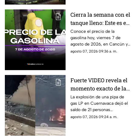
Cierra la semana con el
tanque lleno: Este es el
precio de la gasolina
Conoce el precio de la
gasolina hoy, viernes 7 de
HOY, viernes 7 de
agosto de 2026, en Cancún y
agosto de 2026, en
el resto de Quintana Roo. Este
agosto 07, 2026 09:36 a. m.
Quintana Roo
es el costo del combustible en
el estado.
Fuerte VIDEO revela el
momento exacto de la
3xpl0s1ón de pipa de
La explosión de una pipa de
gas LP en Cuernavaca dejó el
gas LP que dejó a 21
saldo de 21 personas
personas l3s10n4d4s:
lesionadas y en redes sociales
agosto 07, 2026 09:24 a. m.
Esto se sabe sobre lo
se viralizó el video del
ocurrido en
momento en que ocurrió.