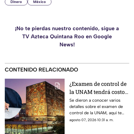
Dinero
México
¡No te pierdas nuestro contenido, sigue a
TV Azteca Quintana Roo en Google
News!
CONTENIDO RELACIONADO
¿Examen de control de
la UNAM tendrá costo?
Conoce todos los
Se dieron a conocer varios
detalles sobre el examen de
detalles
control de la UNAM, aquí te
decimos si tendrá costo o no.
agosto 07, 2026 10:31 a. m.