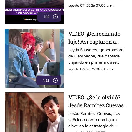
los detalles de esta noticia que
agosto 07, 2026 07:00 a. m.
impacta en el valor del dólar y
1:18
el peso.
VIDEO: ¡Derrochando
lujo! Así captaron a
Layda Sansores
Layda Sansores, gobernadora
de Campeche, fue captada
viajando en primera
viajando en primera clase
clase a Madrid; iba con
rumbo a Madrid junto a su
agosto 06, 2026 08:01 p. m.
su hermana titular del
hermana, quien se desempeña
DIF de Campeche
1:32
como directora del DIF estatal.
VIDEO: ¿Se lo olvidó?
Jesús Ramírez Cuevas,
figura clave en la
Jesús Ramírez Cuevas, hoy
señalado como una figura
estrategia de censura
clave en la estrategia de
del gobierno, criticaba