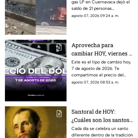
gas LP en Cuernavaca dejó el
gas LP que dejó a 21
saldo de 21 personas
personas l3s10n4d4s:
lesionadas y en redes sociales
agosto 07, 2026 09:24 a. m.
Esto se sabe sobre lo
se viralizó el video del
ocurrido en
momento en que ocurrió.
Cuernavaca
Aprovecha para
cambiar HOY, viernes 7
de agosto de 2026: Este
Este es el tipo de cambio hoy,
7 de agosto de 2026. Te
es el precio del dólar
compartimos el precio del
estadounidense en
dólar hoy en Cancún, así como
agosto 07, 2026 08:53 a. m.
Cancún
el resto de las divisas en
México.
Santoral de HOY:
¿Cuáles son los santos
que se celebran este
Cada día se celebra un santo
diferente dentro de la tradición
viernes 7 de agosto de