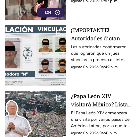
censura del gobierno, criticaba
agosto 06, 2026 07:57 p. m.
la publicidad para
en 2013 el uso de la publicidad
censurar a medios
1:34
oficial para censurar a los
medios de comunicación.
¡IMPORTANTE!
Autoridades dictan
prisión preventiva
Las autoridades confirmaron
que lograron que un juez
para siete personas
vinculara a proceso a siete
relacionadas con
personas que están
agosto 06, 2026 06:49 p. m.
narcoinvernaderos
relacionadas con
‘narcoinvernaderos’
¿Papa León XIV
visitará México? Lista
COMPLETA de los
El Papa León XIV comenzará
una visita por varios países de
países de América
América Latina, por lo que te
Latina a los que llegará
compartimos la lista de cuáles
agosto 06, 2026 06:41 p. m.