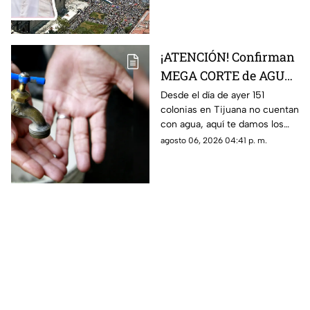
son y si está México.
¡ATENCIÓN! Confirman
MEGA CORTE de AGUA
en más de 150 colonias,
Desde el día de ayer 151
colonias en Tijuana no cuentan
aquí la lista completa
con agua, aquí te damos los
detalles.
agosto 06, 2026 04:41 p. m.