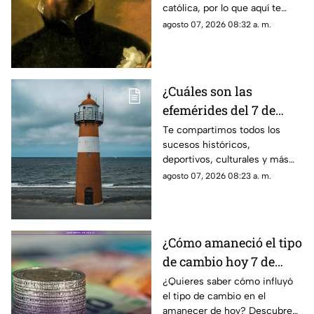
católica, por lo que aquí te
2026?
compartimos el santoral
agosto 07, 2026 08:32 a. m.
completo de hoy, viernes 7 de
agosto.
¿Cuáles son las
efemérides del 7 de
agosto? Esto se celebra
Te compartimos todos los
sucesos históricos,
un día como hoy en
deportivos, culturales y más
México y el mundo
que marcaron las efemérides
agosto 07, 2026 08:23 a. m.
del 7 de agosto; se celebra el
Día Mundial de los Faros.
¿Cómo amaneció el tipo
de cambio hoy 7 de
agosto de 2026?
¿Quieres saber cómo influyó
el tipo de cambio en el
amanecer de hoy? Descubre