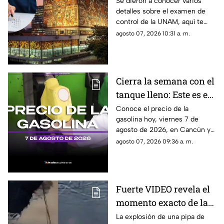
Conoce todos los
Se dieron a conocer varios
detalles sobre el examen de
detalles
control de la UNAM, aquí te
decimos si tendrá costo o no.
agosto 07, 2026 10:31 a. m.
Cierra la semana con el
tanque lleno: Este es el
precio de la gasolina
Conoce el precio de la
gasolina hoy, viernes 7 de
HOY, viernes 7 de
agosto de 2026, en Cancún y
agosto de 2026, en
el resto de Quintana Roo. Este
agosto 07, 2026 09:36 a. m.
Quintana Roo
es el costo del combustible en
el estado.
Fuerte VIDEO revela el
momento exacto de la
3xpl0s1ón de pipa de
La explosión de una pipa de