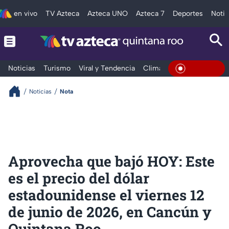
en vivo
TV Azteca
Azteca UNO
Azteca 7
Deportes
Notic
Noticias
Turismo
Viral y Tendencia
Clima
Tráfico
Deporte
En Vivo
Noticias
Nota
Aprovecha que bajó HOY: Este
es el precio del dólar
estadounidense el viernes 12
de junio de 2026, en Cancún y
Quintana Roo