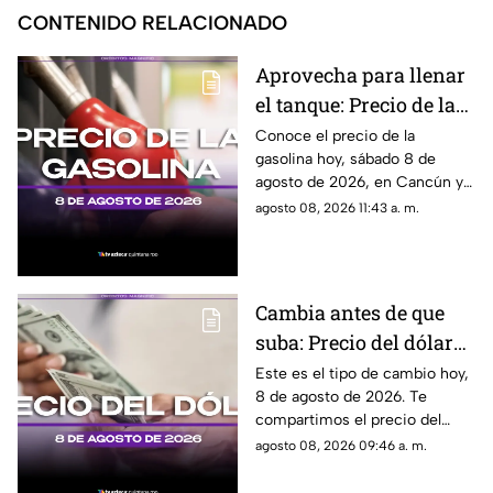
CONTENIDO RELACIONADO
Aprovecha para llenar
el tanque: Precio de la
gasolina HOY, sábado 8
Conoce el precio de la
gasolina hoy, sábado 8 de
de agosto de 2026, en
agosto de 2026, en Cancún y
Quintana Roo
el resto de Quintana Roo. Este
agosto 08, 2026 11:43 a. m.
es el costo del combustible en
el estado.
Cambia antes de que
suba: Precio del dólar
estadounidense HOY,
Este es el tipo de cambio hoy,
8 de agosto de 2026. Te
sábado 8 de agosto de
compartimos el precio del
2026, en Cancún
dólar hoy en Cancún, así como
agosto 08, 2026 09:46 a. m.
el resto de las divisas en
México.