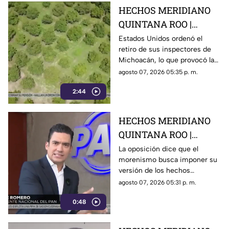
HECHOS MERIDIANO
QUINTANA ROO |
E.E.U.U retira a sus
Estados Unidos ordenó el
retiro de sus inspectores de
inspectores en
Michoacán, lo que provocó la
Michoacán y provocá
suspensión de las
agosto 07, 2026 05:35 p. m.
la suspensión de
exportaciones de aguacate y
exportaciones de
2:44
pérdidas millonarias.
aguacate
HECHOS MERIDIANO
QUINTANA ROO |
Oposición señala que el
La oposición dice que el
morenismo busca imponer su
morenismo quiere
versión de los hechos
imponer su versión de
mediante la censura, callar los
agosto 07, 2026 05:31 p. m.
los hechos usando la
señalamientos contra
censura
0:48
presuntos narcopolíticos de la
4T y presentar a la oposición
como la villana.