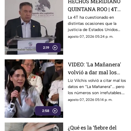
HECHOS MERIDIANO
QUINTANA ROO | 4T
sigue cuestionando los
La 4T ha cuestionado en
distintas ocasiones que la
señalamientos de
justicia de Estados Unidos
E.E.U.U contra
proceda contra presuntos
agosto 07, 2026 05:24 p. m.
narc0polít1c0s como
narcopolíticos con base en
Rocha Moya
2:19
testimonios de testigos
protegidos, un mecanismo
que mantiene bajo la mira a
VIDEO: 'La Mañanera'
Rocha Moya, Enrique Inzunza y
volvió a dar mal los
otros funcionarios morenistas.
datos: TV Azteca es el
Liz Vilchis volvió a citar mal los
datos en “La Mañanera”... pero
medio tradicional con
los números son irrefutables.
mayor alcance y
El estudio internacional de
agosto 07, 2026 05:14 p. m.
credibilidad de México
Reuters lo confirma: TV Azteca
2:58
es el medio tradicional con
mayor alcance y credibilidad
de México. Contra la
¿Qué es la ‘fiebre del
evidencia, nadie puede.