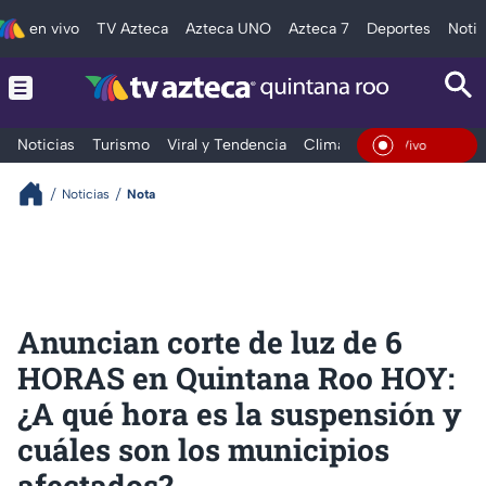
en vivo
TV Azteca
Azteca UNO
Azteca 7
Deportes
Notic
Noticias
Turismo
Viral y Tendencia
Clima
Tráfico
Deporte
En Vivo
Noticias
Nota
Anuncian corte de luz de 6
HORAS en Quintana Roo HOY:
¿A qué hora es la suspensión y
cuáles son los municipios
afectados?