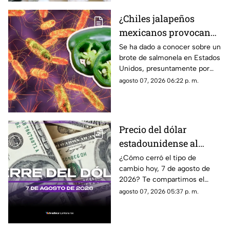
Gatos.
¿Chiles jalapeños
mexicanos provocan
brote de salmonela en
Se ha dado a conocer sobre un
brote de salmonela en Estados
Estados Unidos? Esto
Unidos, presuntamente por
debes saber
chiles jalapeños mexicanos,
agosto 07, 2026 06:22 p. m.
autoridades ya realizan
investigación.
Precio del dólar
estadounidense al
CIERRE de HOY, viernes
¿Cómo cerró el tipo de
cambio hoy, 7 de agosto de
7 de agosto de 2026, en
2026? Te compartimos el
Cancún
precio del dólar al cierre de
agosto 07, 2026 05:37 p. m.
hoy en Cancún, así como el
resto de las divisas.