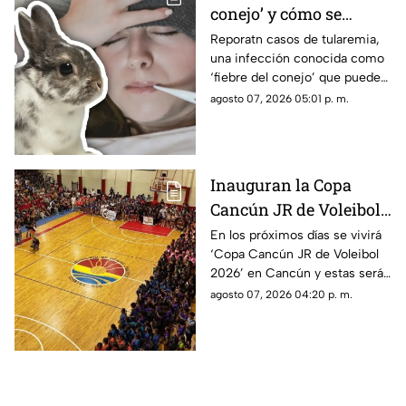
conejo’ y cómo se
contagia? Reportan
Reporatn casos de tularemia,
una infección conocida como
casos de tularemia y
‘fiebre del conejo’ que puede
genera alerta en la
resultar muy grave. Te
agosto 07, 2026 05:01 p. m.
población
explicamos qué es y cómo se
contagia.
Inauguran la Copa
Cancún JR de Voleibol
2026 en Cancún; aquí
En los próximos días se vivirá
‘Copa Cancún JR de Voleibol
las fechas, categorías y
2026’ en Cancún y estas serán
premios
las fechas, las categorías y los
agosto 07, 2026 04:20 p. m.
premios que disputarán los
equipos.