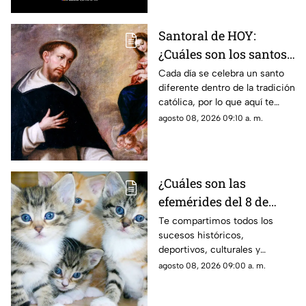
Santoral de HOY:
¿Cuáles son los santos
que se celebran este
Cada día se celebra un santo
diferente dentro de la tradición
sábado 8 de agosto de
católica, por lo que aquí te
2026?
compartimos el santoral
agosto 08, 2026 09:10 a. m.
completo de hoy, sábado 8 de
agosto.
¿Cuáles son las
efemérides del 8 de
agosto? Esto se celebra
Te compartimos todos los
sucesos históricos,
un día como hoy en
deportivos, culturales y
México y el mundo
divertidos que marcaron las
agosto 08, 2026 09:00 a. m.
efemérides del 8 de agosto; se
celebra el Día Mundial de los