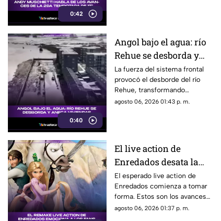
segunda temporada, una
0:42
decisión que podría cambiar la
forma en que conocemos la
historia de Pennywise.
Angol bajo el agua: río
Rehue se desborda y
anega viviendas
La fuerza del sistema frontal
provocó el desborde del río
Rehue, transformando
distintos sectores de Angol en
agosto 06, 2026 01:43 p. m.
zonas inundadas. Esto fue lo
0:40
que paso:
El live action de
Enredados desata la
emoción entre los
El esperado live action de
Enredados comienza a tomar
seguidores: los
forma. Estos son los avances
primeros avances son
que ya generan conversación.
agosto 06, 2026 01:37 p. m.
estos