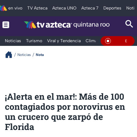
en vivo
TV Azteca
Azteca UNO
Azteca 7
Deportes
Notic
Noticias
Turismo
Viral y Tendencia
Clima
Tráfico
Deporte
En Vivo
Noticias
Nota
¡Alerta en el mar!: Más de 100
contagiados por norovirus en
un crucero que zarpó de
Florida