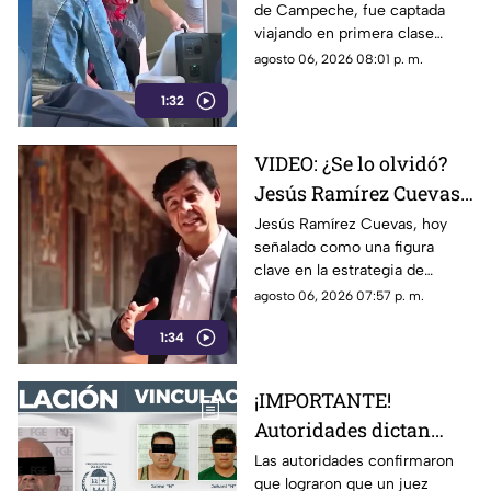
de Campeche, fue captada
viajando en primera
viajando en primera clase
clase a Madrid; iba con
rumbo a Madrid junto a su
agosto 06, 2026 08:01 p. m.
su hermana titular del
hermana, quien se desempeña
DIF de Campeche
1:32
como directora del DIF estatal.
VIDEO: ¿Se lo olvidó?
Jesús Ramírez Cuevas,
figura clave en la
Jesús Ramírez Cuevas, hoy
señalado como una figura
estrategia de censura
clave en la estrategia de
del gobierno, criticaba
censura del gobierno, criticaba
agosto 06, 2026 07:57 p. m.
la publicidad para
en 2013 el uso de la publicidad
censurar a medios
1:34
oficial para censurar a los
medios de comunicación.
¡IMPORTANTE!
Autoridades dictan
prisión preventiva
Las autoridades confirmaron
que lograron que un juez
para siete personas