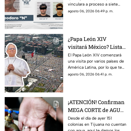
vinculara a proceso a siete
relacionadas con
personas que están
agosto 06, 2026 06:49 p. m.
narcoinvernaderos
relacionadas con
‘narcoinvernaderos’
¿Papa León XIV
visitará México? Lista
COMPLETA de los
El Papa León XIV comenzará
una visita por varios países de
países de América
América Latina, por lo que te
Latina a los que llegará
compartimos la lista de cuáles
agosto 06, 2026 06:41 p. m.
son y si está México.
¡ATENCIÓN! Confirman
MEGA CORTE de AGUA
en más de 150 colonias,
Desde el día de ayer 151
colonias en Tijuana no cuentan
aquí la lista completa
con agua, aquí te damos los