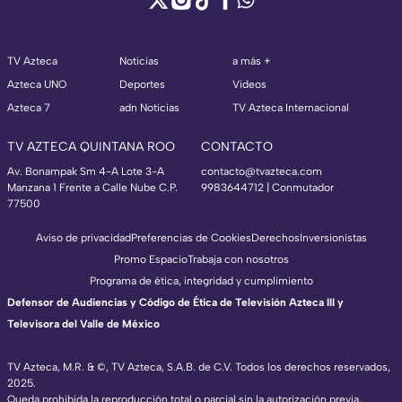
TV Azteca
Noticias
a más +
Azteca UNO
Deportes
Videos
Azteca 7
adn Noticias
TV Azteca Internacional
TV AZTECA QUINTANA ROO
CONTACTO
Av. Bonampak Sm 4-A Lote 3-A
contacto@tvazteca.com
Manzana 1 Frente a Calle Nube C.P.
9983644712 | Conmutador
77500
Aviso de privacidad
Preferencias de Cookies
Derechos
Inversionistas
Promo Espacio
Trabaja con nosotros
Programa de ética, integridad y cumplimiento
Defensor de Audiencias y Código de Ética de Televisión Azteca III y
Televisora del Valle de México
TV Azteca, M.R. & ©, TV Azteca, S.A.B. de C.V. Todos los derechos reservados,
2025.
Queda prohibida la reproducción total o parcial sin la autorización previa,