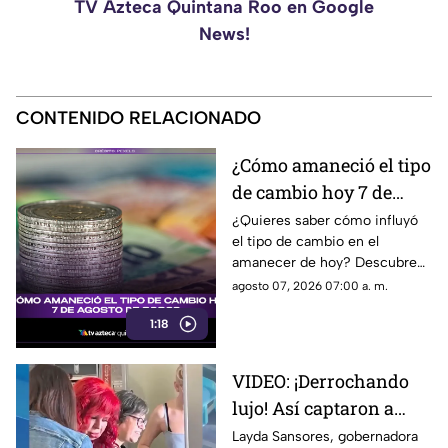
TV Azteca Quintana Roo en Google
News!
CONTENIDO RELACIONADO
¿Cómo amaneció el tipo
de cambio hoy 7 de
agosto de 2026?
¿Quieres saber cómo influyó
el tipo de cambio en el
amanecer de hoy? Descubre
los detalles de esta noticia que
agosto 07, 2026 07:00 a. m.
impacta en el valor del dólar y
1:18
el peso.
VIDEO: ¡Derrochando
lujo! Así captaron a
Layda Sansores
Layda Sansores, gobernadora