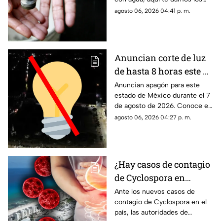
detalles.
agosto 06, 2026 04:41 p. m.
Anuncian corte de luz
de hasta 8 horas este 7
de agosto de 2026: ¿A
Anuncian apagón para este
estado de México durante el 7
qué hora inicia el
de agosto de 2026. Conoce el
apagón y quiénes se
horario y las colonias que se
agosto 06, 2026 04:27 p. m.
quedarán sin
verán afectadas con el corte
electricidad en México?
de luz.
¿Hay casos de contagio
de Cyclospora en
Quintana Roo? Esto
Ante los nuevos casos de
contagio de Cyclospora en el
dicen las autoridades
país, las autoridades de
sobre los turistas