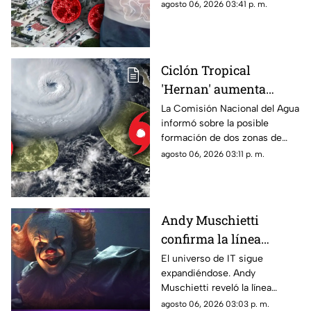
Quintana Roo informaron
agosto 06, 2026 03:41 p. m.
contagiados de
sobre las medidas que se
ciclosporiasis
están tomando en el estado.
Ciclón Tropical
'Hernan' aumenta
probabilidad de
La Comisión Nacional del Agua
informó sobre la posible
formación: Vigilan dos
formación de dos zonas de
zonas de baja presión
baja presión con potencial
agosto 06, 2026 03:11 p. m.
con probablidad de
ciclónico en el Pacífico. Aquí
desarrollo ciclónico
su ubicación.
Andy Muschietti
confirma la línea
temporal de la segunda
El universo de IT sigue
expandiéndose. Andy
temporada de 'IT'
Muschietti reveló la línea
temporal que seguirá la
agosto 06, 2026 03:03 p. m.