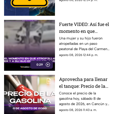
agosto 08, 2026 12:59 p. m.
desarrollo ciclónico?
que podría evolucionar en
huracán.
Fuerte VIDEO: Así fue el
momento en que
4tr0p3ll4n a una mujer
Una mujer y su hijo fueron
atropelladas en un paso
y a su hijo en un paso
peatonal de Playa del Carmen.
peatonal de Playa del
Cámara de seguridad captó el
agosto 08, 2026 12:44 p. m.
Carmen
momento exacto en que
0:29
ocurrieron los hechos.
Aprovecha para llenar
el tanque: Precio de la
gasolina HOY, sábado 8
Conoce el precio de la
gasolina hoy, sábado 8 de
de agosto de 2026, en
agosto de 2026, en Cancún y
Quintana Roo
el resto de Quintana Roo. Este
agosto 08, 2026 11:43 a. m.