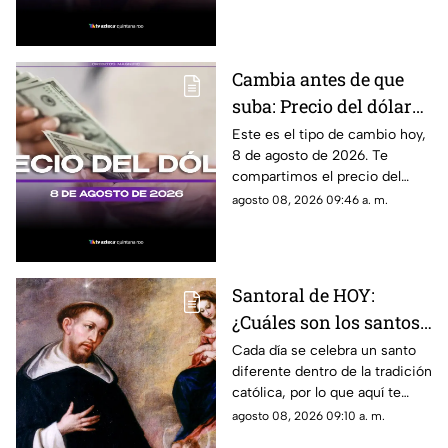
es el costo del combustible en
el estado.
Cambia antes de que
suba: Precio del dólar
estadounidense HOY,
Este es el tipo de cambio hoy,
8 de agosto de 2026. Te
sábado 8 de agosto de
compartimos el precio del
2026, en Cancún
dólar hoy en Cancún, así como
agosto 08, 2026 09:46 a. m.
el resto de las divisas en
México.
Santoral de HOY:
¿Cuáles son los santos
que se celebran este
Cada día se celebra un santo
diferente dentro de la tradición
sábado 8 de agosto de
católica, por lo que aquí te
2026?
compartimos el santoral
agosto 08, 2026 09:10 a. m.
completo de hoy, sábado 8 de