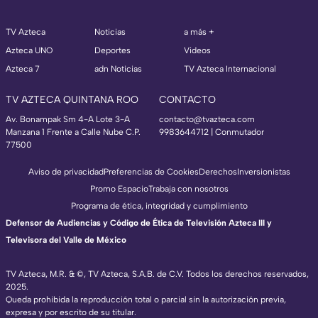
TV Azteca
Noticias
a más +
Azteca UNO
Deportes
Videos
Azteca 7
adn Noticias
TV Azteca Internacional
TV AZTECA QUINTANA ROO
CONTACTO
Av. Bonampak Sm 4-A Lote 3-A
contacto@tvazteca.com
Manzana 1 Frente a Calle Nube C.P.
9983644712 | Conmutador
77500
Aviso de privacidad
Preferencias de Cookies
Derechos
Inversionistas
Promo Espacio
Trabaja con nosotros
Programa de ética, integridad y cumplimiento
Defensor de Audiencias y Código de Ética de Televisión Azteca III y
Televisora del Valle de México
TV Azteca, M.R. & ©, TV Azteca, S.A.B. de C.V. Todos los derechos reservados,
2025.
Queda prohibida la reproducción total o parcial sin la autorización previa,
expresa y por escrito de su titular.