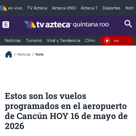
en vivo
TV Azteca
Azteca UNO
Azteca 7
Deportes
Notic
Noticias
Turismo
Viral y Tendencia
Clima
Tráfico
Deporte
En Vivo
Noticias
Nota
Estos son los vuelos
programados en el aeropuerto
de Cancún HOY 16 de mayo de
2026