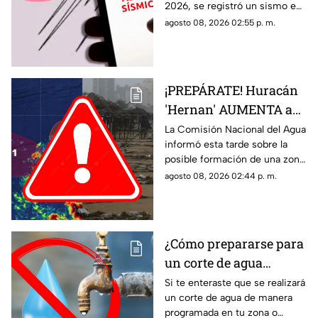
2026, se registró un sismo en
fue el epicentro del
México. Te decimos en donde
agosto 08, 2026 02:55 p. m.
temblor de este día?
ocurrió y cuál fue su magnitud.
¡PREPÁRATE! Huracán
'Hernan' AUMENTA a
70% su probabilidad de
La Comisión Nacional del Agua
informó esta tarde sobre la
desarrollo y esta es la
posible formación de una zona
ubicación exacta del
de baja presión con potencial
agosto 08, 2026 02:44 p. m.
potencial ciclón
ciclónico en el Pacífico. Aquí
tropical
los detalles.
¿Cómo prepararse para
un corte de agua
programado? Esto
Si te enteraste que se realizará
un corte de agua de manera
puedes hacer ante la
programada en tu zona o