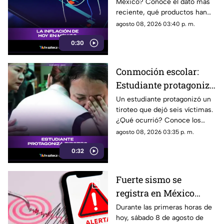
México? Conoce el dato más
reciente, qué productos han
subido de precio y cómo
agosto 08, 2026 03:40 p. m.
podría impactar a tu bolsillo.
0:30
Conmoción escolar:
Estudiante protagoniza
t1r0t30 con seis
Un estudiante protagonizó un
tiroteo que dejó seis víctimas.
víctimas
¿Qué ocurrió? Conoce los
detalles de esta tragedia.
agosto 08, 2026 03:35 p. m.
0:32
Fuerte sismo se
registra en México
HOY, sábado 8 de
Durante las primeras horas de
hoy, sábado 8 de agosto de
agosto de 2026: ¿Dónde