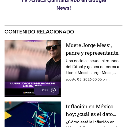
TV Azteca Quintana Roo en Google
News!
CONTENIDO RELACIONADO
Muere Jorge Messi,
padre y representante
de Lionel Messi
Una noticia sacude al mundo
del fútbol y golpea de cerca a
Lionel Messi. Jorge Messi,
padre y representante del astro
agosto 08, 2026 05:06 p. m.
argentino, ha fallecido. Conoce
0:33
los detalles tras la noticia.
Inflación en México
hoy: ¿cuál es el dato
actual?
¿Cómo está la inflación en