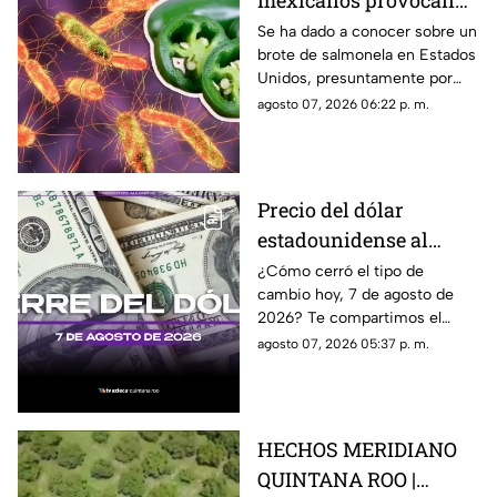
mexicanos provocan
brote de salmonela en
Se ha dado a conocer sobre un
brote de salmonela en Estados
Estados Unidos? Esto
Unidos, presuntamente por
debes saber
chiles jalapeños mexicanos,
agosto 07, 2026 06:22 p. m.
autoridades ya realizan
investigación.
Precio del dólar
estadounidense al
CIERRE de HOY, viernes
¿Cómo cerró el tipo de
cambio hoy, 7 de agosto de
7 de agosto de 2026, en
2026? Te compartimos el
Cancún
precio del dólar al cierre de
agosto 07, 2026 05:37 p. m.
hoy en Cancún, así como el
resto de las divisas.
HECHOS MERIDIANO
QUINTANA ROO |