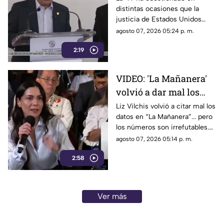
distintas ocasiones que la
señalamientos de
justicia de Estados Unidos
E.E.U.U contra
proceda contra presuntos
agosto 07, 2026 05:24 p. m.
narc0polít1c0s como
narcopolíticos con base en
Rocha Moya
2:19
testimonios de testigos
protegidos, un mecanismo
que mantiene bajo la mira a
VIDEO: 'La Mañanera'
Rocha Moya, Enrique Inzunza y
volvió a dar mal los
otros funcionarios morenistas.
datos: TV Azteca es el
Liz Vilchis volvió a citar mal los
datos en “La Mañanera”... pero
medio tradicional con
los números son irrefutables.
mayor alcance y
El estudio internacional de
agosto 07, 2026 05:14 p. m.
credibilidad de México
Reuters lo confirma: TV Azteca
2:58
es el medio tradicional con
mayor alcance y credibilidad
de México. Contra la
evidencia, nadie puede.
Ver más