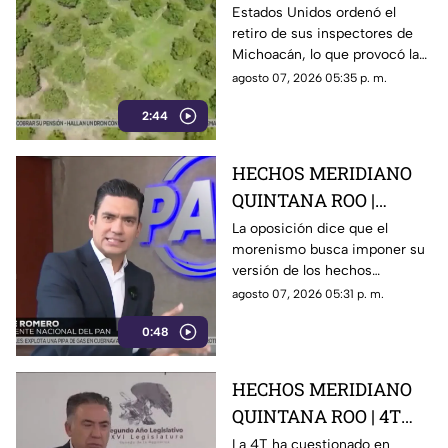
E.E.U.U retira a sus
Estados Unidos ordenó el
retiro de sus inspectores de
inspectores en
Michoacán, lo que provocó la
Michoacán y provocá
suspensión de las
agosto 07, 2026 05:35 p. m.
la suspensión de
exportaciones de aguacate y
exportaciones de
2:44
pérdidas millonarias.
aguacate
HECHOS MERIDIANO
QUINTANA ROO |
Oposición señala que el
La oposición dice que el
morenismo busca imponer su
morenismo quiere
versión de los hechos
imponer su versión de
mediante la censura, callar los
agosto 07, 2026 05:31 p. m.
los hechos usando la
señalamientos contra
censura
0:48
presuntos narcopolíticos de la
4T y presentar a la oposición
como la villana.
HECHOS MERIDIANO
QUINTANA ROO | 4T
sigue cuestionando los
La 4T ha cuestionado en