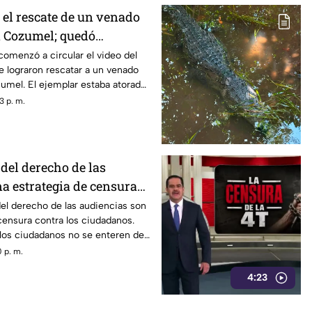
 el rescate de un venado
n Cozumel; quedó
na malla ciclónica
comenzó a circular el video del
 lograron rescatar a un venado
umel. El ejemplar estaba atorado
3 p. m.
del derecho de las
a estrategia de censura
dadanía en México (VIDEO)
el derecho de las audiencias son
censura contra los ciudadanos.
 los ciudadanos no se enteren de
 están todos los gobernadores
 p. m.
servan a quién contestarán.
4:23