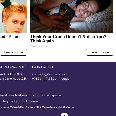
QUINTANA ROO
CONTACTO
m 4-A Lote 3-A
contacto@tvazteca.com
e a Calle Nube C.P.
9983644712 | Conmutador
okies
Derechos
Inversionistas
Promo Espacio
 integridad y cumplimiento
a de Televisión Azteca III y Televisora del Valle de