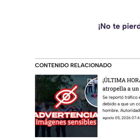
¡No te pier
CONTENIDO RELACIONADO
¡ÚLTIMA HORA
atropella a u
de Cancún; est
Se reportó tráfico
debido a que un co
hombre. Autoridade
agosto 05, 2026 07:4