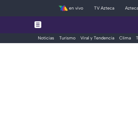
en vivo
TV Azteca
Aztec
Noticias
Turismo
Viral y Tendencia
Clima
T