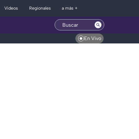
Regionales
Videos
a más +
En Vivo