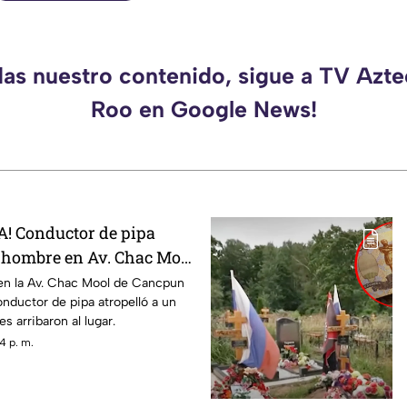
das nuestro contenido, sigue a TV Azt
Roo en Google News!
! Conductor de pipa
n hombre en Av. Chac Mool
o se sabe
 en la Av. Chac Mool de Cancpun
nductor de pipa atropelló a un
s arribaron al lugar.
4 p. m.