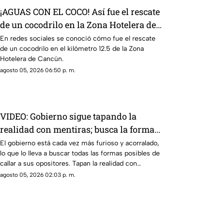
¡AGUAS CON EL COCO! Así fue el rescate
de un cocodrilo en la Zona Hotelera de
Cancún
En redes sociales se conoció cómo fue el rescate
de un cocodrilo en el kilómetro 12.5 de la Zona
Hotelera de Cancún.
agosto 05, 2026 06:50 p. m.
VIDEO: Gobierno sigue tapando la
realidad con mentiras; busca la forma
de callar a sus opositores
El gobierno está cada vez más furioso y acorralado,
lo que lo lleva a buscar todas las formas posibles de
callar a sus opositores. Tapan la realidad con
mentiras, esconden situaciones como los vínculos
agosto 05, 2026 02:03 p. m.
del Rocha con el narco, las extorsiones o el cobro
de piso.