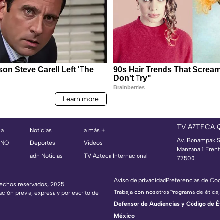
TV AZTECA 
ca
Noticias
a más +
Av. Bonampak S
UNO
Deportes
Videos
Manzana 1 Frent
adn Noticias
TV Azteca Internacional
77500
Aviso de privacidad
Preferencias de Co
erechos reservados, 2025.
Trabaja con nosotros
Programa de ética,
ación previa, expresa y por escrito de
Defensor de Audiencias y Código de Étic
México