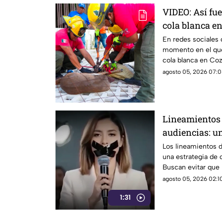
VIDEO: Así fue
cola blanca e
atrapado en u
En redes sociales 
momento en el que
cola blanca en Coz
en una malla.
agosto 05, 2026 07:0
Lineamientos 
audiencias: un
contra la ciu
Los lineamientos d
una estrategia de 
Buscan evitar que
lo que sucede. Así
agosto 05, 2026 02:10
morenistas y se re
1:31