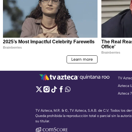
TV Azte
Azteca 
Azteca 7
TV Azteca, M.R. & ©, TV Azteca, S.A.B. de C.V. Todos los d
Queda prohibida la reproducción total o parcial sin la autoriz
su titular.